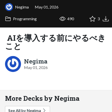
Negima
May 01, 2026
Programming
490
3
AIを導入する前にやるべき
こと
Negima
May 01, 2026
More Decks by Negima
See All by Negima