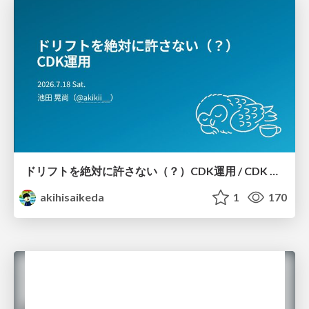
ドリフトを絶対に許さない（？）CDK運用 / CDK Ops with Zero Tolerance for Drifts (?)
akihisaikeda
1
170