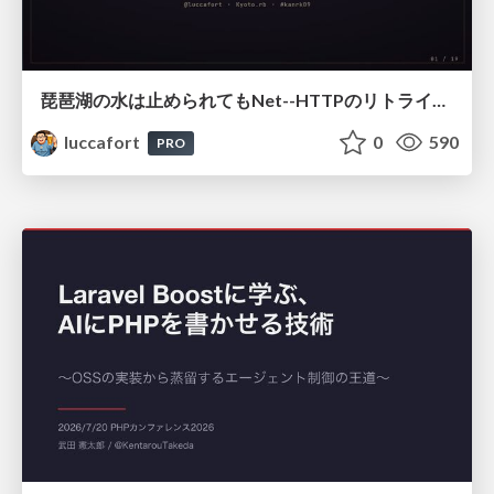
琵琶湖の水は止められてもNet--HTTPのリトライは止められない / You might be able to stop the water flow of Lake Biwa but you can't stop Net::HTTP retries
luccafort
0
590
PRO