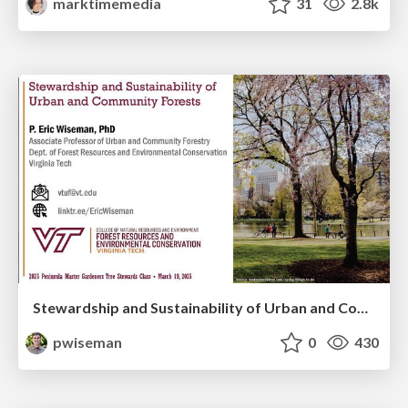
marktimemedia
31
2.8k
Stewardship and Sustainability of Urban and Community Forests
pwiseman
0
430