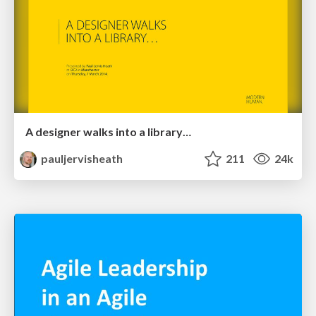
A designer walks into a library…
pauljervisheath
211
24k