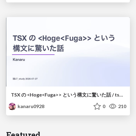
TSX の <Hoge<Fuga>> という構文に驚いた話 / tsx-type-argument-syntax
kanaru0928
0
210
Featured