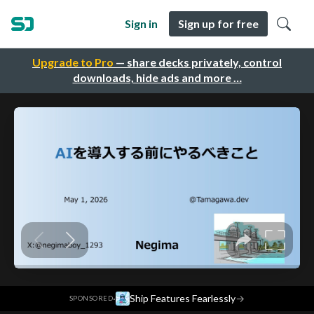
Sign in
Sign up for free
Upgrade to Pro
— share decks privately, control
downloads, hide ads and more …
·
Ship Features Fearlessly
→
SPONSORED