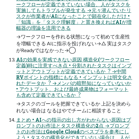
ークフローが定義できていない場合、⼈がタスクを
実施してもトラブルが発⽣する →元々潜んでいたリ
スクが作業者がAIになったことで顕在化しただけ •
「知識」を「タスク理解度」と置き換えればAIが増
幅器の理論を流⽤できる
→ワークフローを作れる状態になって初めて⽣産性
を増幅できる AIに指⽰を投げれない→△ 実はタスク
がReadyではなかった→◯
AIの効果を実感できない原因 構造化(ワークフロー
定義)時に注意すべき点 • 分割されたタスクはインプ
ットとアウトプットが定義できているか︖ →中間
RVポイントの指標にもなる • インプットは明⽂化さ
れたデータか︖ →メンバの暗黙知になっていないか
• アウトプット、および最終成果物はフォーマット
も含めて定義できているか︖
→タスクのゴールを把握できているか 上記を決めら
れない場合は なるはやでチームに相談すること
まとめ • AIへの指⽰の出し⽅がわからない原因はプ
ロンプトのお作法とタスク構造化の2点 →プロンプ
トのお作法はGoogle Cloudのベスプラを参考にし
よう • タスクの構造化ができていない場合は、⼈が