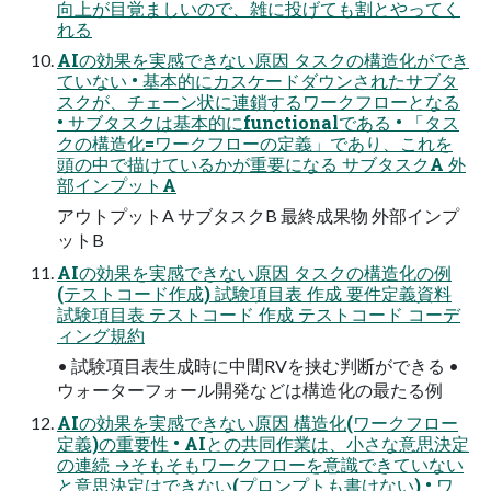
向上が⽬覚ましいので、雑に投げても割とやってく
れる
AIの効果を実感できない原因 タスクの構造化ができ
ていない • 基本的にカスケードダウンされたサブタ
スクが、チェーン状に連鎖するワークフローとなる
• サブタスクは基本的にfunctionalである • 「タス
クの構造化=ワークフローの定義」であり、これを
頭の中で描けているかが重要になる サブタスクA 外
部インプットA
アウトプットA サブタスクB 最終成果物 外部インプ
ットB
AIの効果を実感できない原因 タスクの構造化の例
(テストコード作成) 試験項⽬表 作成 要件定義資料
試験項⽬表 テストコード 作成 テストコード コーデ
ィング規約
• 試験項⽬表⽣成時に中間RVを挟む判断ができる •
ウォーターフォール開発などは構造化の最たる例
AIの効果を実感できない原因 構造化(ワークフロー
定義)の重要性 • AIとの共同作業は、⼩さな意思決定
の連続 →そもそもワークフローを意識できていない
と意思決定はできない(プロンプトも書けない) • ワ