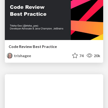
Code Review Best Practice
trishagee
74
20k