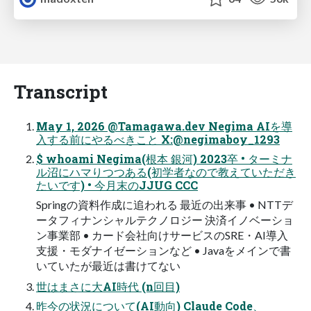
Transcript
May 1, 2026 @Tamagawa.dev Negima AIを導
⼊する前にやるべきこと X:@negimaboy_1293
$ whoami Negima(根本 銀河) 2023卒 • ターミナ
ル沼にハマりつつある(初学者なので教えていただき
たいです) • 今⽉末のJJUG CCC
Springの資料作成に追われる 最近の出来事 • NTTデ
ータフィナンシャルテクノロジー 決済イノベーショ
ン事業部 • カード会社向けサービスのSRE・AI導⼊
⽀援・モダナイゼーションなど • Javaをメインで書
いていたが最近は書けてない
世はまさに⼤AI時代 (n回⽬)
昨今の状況について(AI動向) Claude Code、