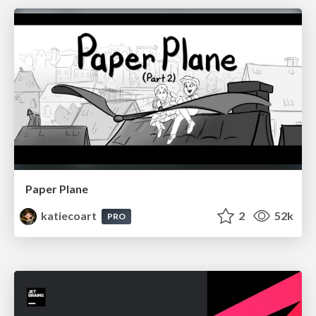
Paper Plane
katiecoart
2
52k
PRO