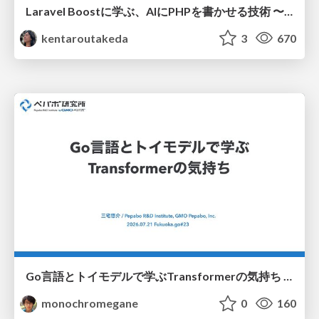
Laravel Boostに学ぶ、AIにPHPを書かせる技術 〜OSSの実装から蒸留するエージェント制御の王道〜
kentaroutakeda
3
670
Go言語とトイモデルで学ぶTransformerの気持ち / fukuokago23-transformer
monochromegane
0
160