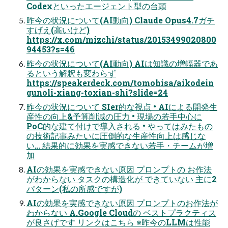
Codexといったエージェント型の台頭
昨今の状況について(AI動向) Claude Opus4.7ガチ
すげえ(⾼いけど)
https://x.com/mizchi/status/20153499020800
94453?s=46
昨今の状況について(AI動向) AIは知識の増幅器であ
るという解釈も変わらず
https://speakerdeck.com/tomohisa/aikodein
gunoli-xiang-toxian-shi?slide=24
昨今の状況について SIer的な視点 • AIによる開発⽣
産性の向上&予算削減の圧⼒ • 現場の若⼿中⼼に
PoC的な建て付けで導⼊される • やってはみたもの
の技術記事みたいに圧倒的な⽣産性向上は感じな
い… 結果的に効果を実感できない若⼿・チームが増
加
AIの効果を実感できない原因 プロンプトの お作法
がわからない タスクの構造化が できていない 主に2
パターン(私の所感ですが)
AIの効果を実感できない原因 プロンプトのお作法が
わからない A.Google Cloudの ベストプラクティス
が良さげです リンクはこちら ※昨今のLLMは性能