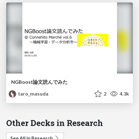
NGBoost論文読んでみた
taro_masuda
2
4.3k
Other Decks in Research
See All in Research