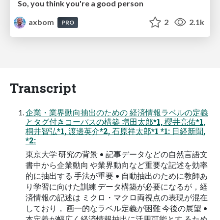
So, you think you're a good person
axbom
2
2.1k
PRO
Transcript
企業・業界動向抽出のための 経済情報ラベルの定義
とタグ付きコーパスの構築 増田太郎*1, 櫻井亮佑*1,
桐井智弘*1, 渡邊英介*2, 石原祥太郎*1 *1: 日経新聞,
*2:
東京大学 研究の背景 • 記事データなどの自然言語文
書中から企業動向 や業界動向など重要な記述を効率
的に抽出する 手法が重要 • 自動抽出のために教師あ
り学習に向けた訓練 データ構築が必要になるが，経
済情報の記述は ミクロ・マクロ両視点の表現が混在
しており， 画一的なラベル定義が困難 今後の展望 •
本定義が幅広く経済情報抽出に活用可能とす るため