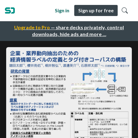
Sign in
Sign up for free
Upgrade to Pro
— share decks privately, control
downloads, hide ads and more …