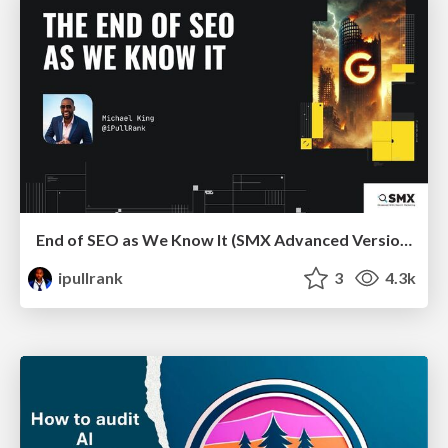
End of SEO as We Know It (SMX Advanced Version)
ipullrank
3
4.3k