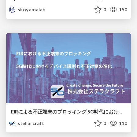
skoyamalab
0
150
EIRによる不正端末のブロッキング 5G時代におけるデバイス識別と不正対策の進化
stellarcraft
0
110