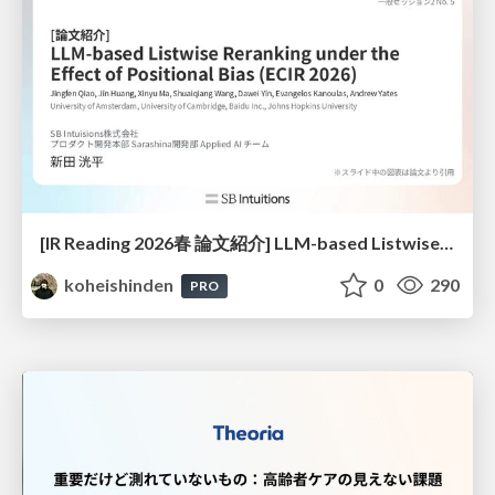
[IR Reading 2026春 論文紹介] LLM-based Listwise Reranking under the Effect of Positional Bias (ECIR 2026) /IR-Reading-2026-Spring
koheishinden
0
290
PRO