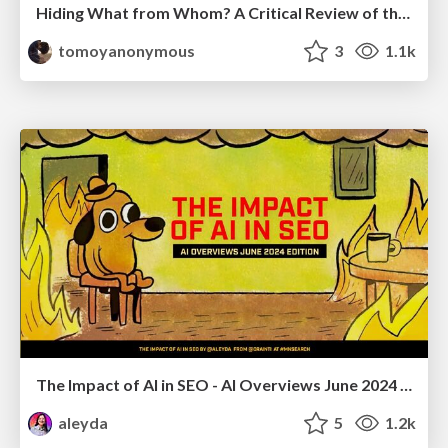
Hiding What from Whom? A Critical Review of the History of Programming languages for Music
tomoyanonymous
3
1.1k
The Impact of AI in SEO - AI Overviews June 2024 Edition
aleyda
5
1.2k