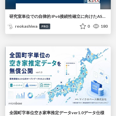
研究室単位での自律的 IPv6接続性確立に向けたAS共同運用モデルの提案と実証
reokashiwa
0
180
PRO
全国町字単位空き家率推定データver1.0データ仕様