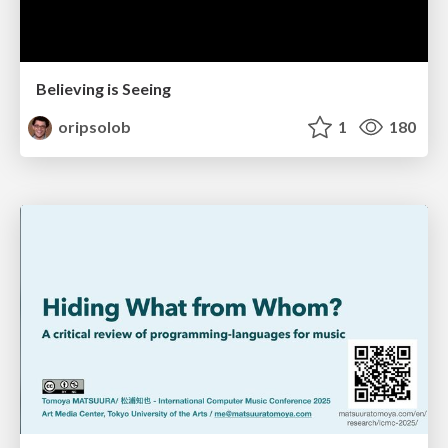
Believing is Seeing
oripsolob
1
180