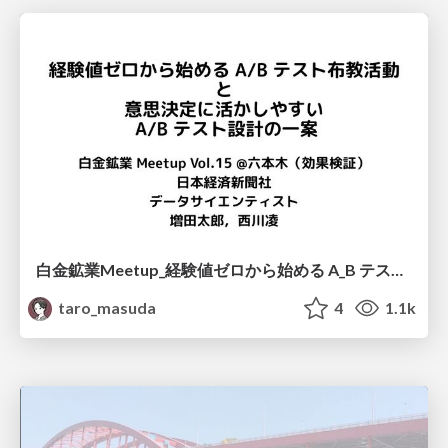
白金鉱業Meetup_経験値ゼロから始める A_B テスト布教活動と意思決定に活かしやすいA_Bテスト設計の一案 / brainpad-meetup-20240919
taro_masuda
4
1.1k