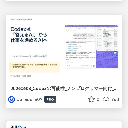
20260608_Codexの可能性_ノンプログラマー向け_大城追記
doradora09
0
760
PRO