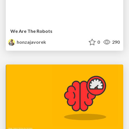
We Are The Robots
honzajavorek
0
290