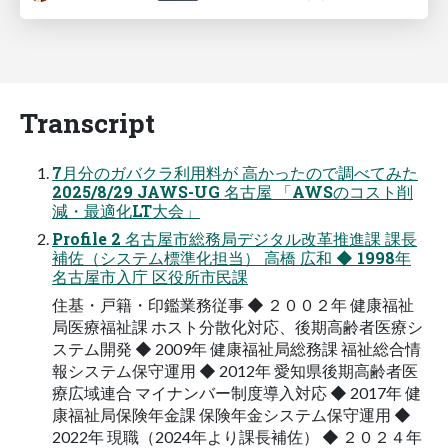
Transcript
7月分のガバクラ利用料が 高かったので調べてみた
2025/8/29 JAWS-UG 名古屋 「AWSのコスト削
減・最適化LT大会」
Profile 2 名古屋市総務局デジタル改革推進課 課長
補佐（システム標準化担当） 高橋 広和 ◆ 1998年
名古屋市入庁 区役所市民課
住基・戸籍・印鑑業務従事 ◆ ２００２年 健康福祉
局医療福祉課 ホスト分散化対応、後期高齢者医療シ
ステム開発 ◆ 2009年 健康福祉局総務課 福祉総合情
報システム保守運用 ◆ 2012年 愛知県後期高齢者医
療広域連合 マイナンバー制度導入対応 ◆ 2017年 健
康福祉局保険年金課 保険年金システム保守運用 ◆
2022年 現職（2024年より課長補佐） ◆ ２０２４年