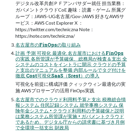
デジタル改革共創ＰＦアンバサダー就任 担当業務：
ガバメントクラウドCoE 趣味：読書・ゲーム 所属グ
ループ：JAWS-UG名古屋/Gov-JAWS 好きなAWSサ
ービス：AWS Cost Explorer X ：
https://twitter.com/techniczna Note：
https://note.com/techniczna/
名古屋市のFinOpsの取り組み
計画 予測 可視化 最適化 名古屋市におけるFinOps
の実践 各所管課が予算確保、総務局が検査＆支出 全
システムのコストをイントラに開示 クラウドの予算
と支出のマニュアルを整備 内部ルールでタグ付けを
徹底 Cost可視化SaaS（Srest）の導入
可視化を前提に構成評価 クィックウィン最適化の実
施 AWSプロサーブの活用 FinOps実践
名古屋市でのクラウド利用料予算と支出 税務総合情
報システム 住民記録システム 就学事務システム 保
険年金システム • クラウド利用料の予算確保と説明
は業務システム所管課が実施 • ガバメントクラウド
であるため、デジタル庁からの請求書に基づき月例
で全環境一括支出 財政局