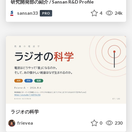
研究開発部の紹介 / Sansan R&D Profile
sansan33
4
24k
PRO
ラジオの科学
frievea
0
230