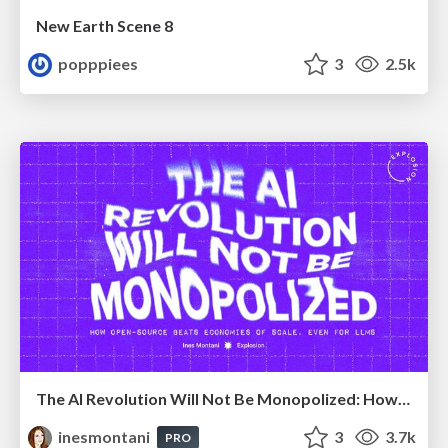
New Earth Scene 8
popppiees
3
2.5k
The AI Revolution Will Not Be Monopolized: How open-source beats economies of scale, even for LLMs
inesmontani
3
3.7k
PRO