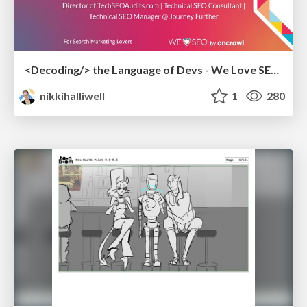
<Decoding/> the Language of Devs - We Love SEO 2024
nikkihalliwell
1
280