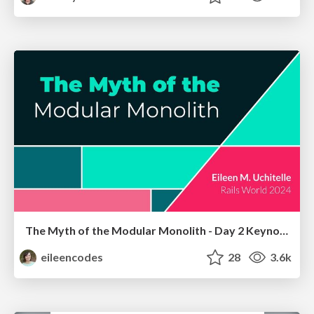
The Myth of the Modular Monolith - Day 2 Keynote - Rails World 2024
eileencodes
28
3.6k