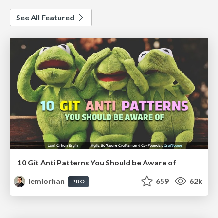
See All Featured
10 Git Anti Patterns You Should be Aware of
lemiorhan
659
62k
PRO