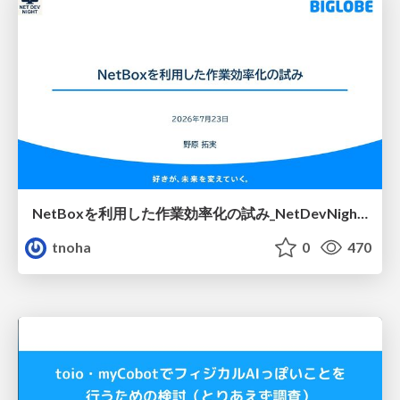
NetBoxを利用した作業効率化の試み_NetDevNight4
tnoha
0
470