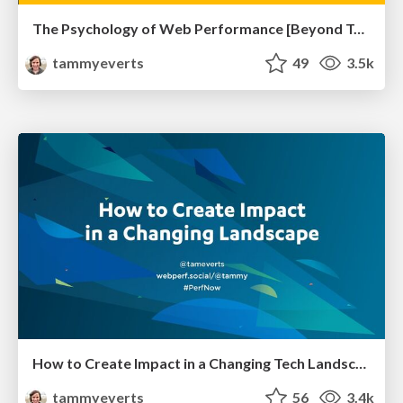
The Psychology of Web Performance [Beyond Tellerrand 2023]
tammyeverts
49
3.5k
How to Create Impact in a Changing Tech Landscape [PerfNow 2023]
tammyeverts
56
3.4k