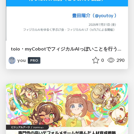
toio・myCobotでフィジカルAIっぽいことを行うための検討（とりあえず調査） / フィジカルAI LT（IoTLTによる開催）
you
0
290
PRO