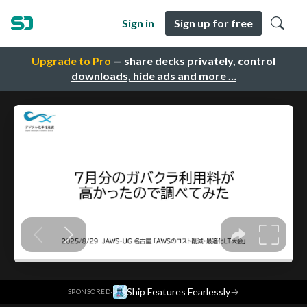
Sign in
Sign up for free
Upgrade to Pro
— share decks privately, control
downloads, hide ads and more …
·
Ship Features Fearlessly
→
SPONSORED