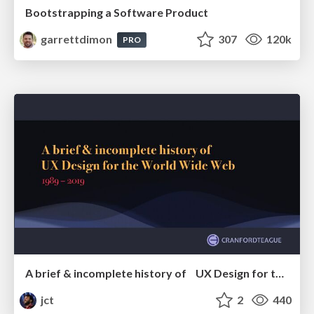
Bootstrapping a Software Product
garrettdimon
307
120k
PRO
A brief & incomplete history of UX Design for the World Wide Web: 1989–2019
jct
2
440