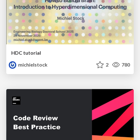
HDC tutorial
michielstock
2
780