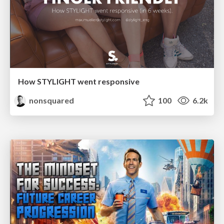
How STYLIGHT went responsive
nonsquared
100
6.2k