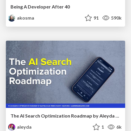
Being A Developer After 40
akosma
91
590k
The AI Search Optimization Roadmap by Aleyda Solis
aleyda
1
6k