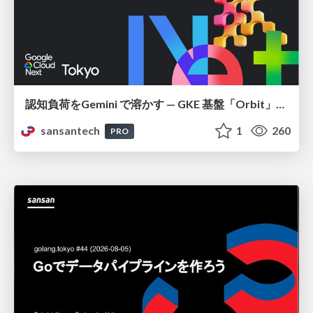
認知負荷をGemini で溶かす — GKE 基盤「Orbit」における AI エージェントの実践
sansantech
1
260
PRO