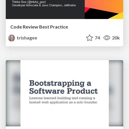
Code Review Best Practice
trishagee
74
20k