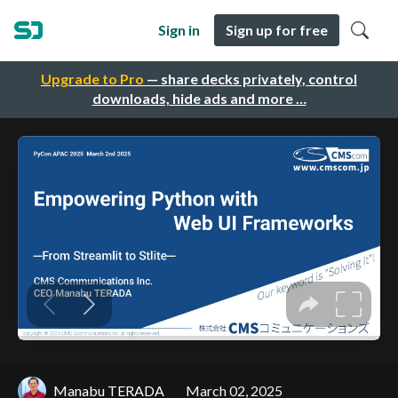
Sign in
Sign up for free
Upgrade to Pro
— share decks privately, control
downloads, hide ads and more …
Manabu TERADA
March 02, 2025