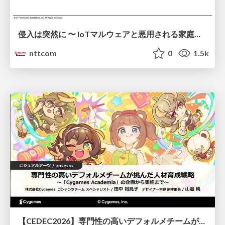
侵入は突然に 〜 IoTマルウェアと悪用される家庭の機器 ～ / When Intrusion Strikes: IoT Malware and the Abuse of Home Devices
nttcom
0
1.5k
【CEDEC2026】専門性の高いデフォルメチームが挑んだ人材育成戦略 〜Cygames Academiaの企画から実施まで〜