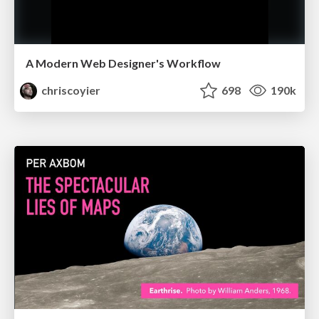
A Modern Web Designer's Workflow
chriscoyier
698
190k