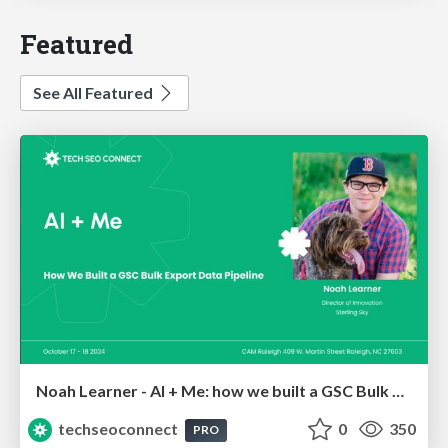
Featured
See All Featured
Noah Learner - AI + Me: how we built a GSC Bulk Export data pipeline
techseoconnect
0
350
PRO