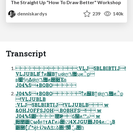
The Straight Up "How To Draw Better" Workshop
denniskardys
239
140k
Transcript
:VLJ5BLBIBTIJ!
VLJUBLB ͋ͳͨͷ஌Βͳ͍ʮಈը޿ࠂʯͷੈք
ʙ࣮૷ͯ͠ཧղ͢Δಈը޿ࠂͷ࢓૊Έʙ
J04%$+BQBO
J04%$+BQBO͋ͳͨͷ஌Βͳ͍ಈը޿ࠂͷੈք
!VLJUBLB
:VLJ5BLBIBTIJ!VLJUBLB w
&OHJOFFSJOH.BOBHFS! w
J04%$͸೥Ҏདྷճ໨ͷొஃ w
͜͜਺೥͸ϚωδϝϯτΑΓͷ࢓ࣄ͕ଟ͘ɺ4XJGU΍J04ͷ։ൃ͔Β
͸཭Ε͍͕ͯͨɺ"*ͷ͓͔͛ͰίʔυΛॻ͘ػձ΋গ͠໭͖ͬͯͨ ࣗݾ঺հ