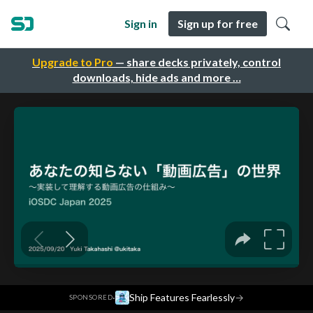
Sign in
Sign up for free
Upgrade to Pro
— share decks privately, control
downloads, hide ads and more …
·
Ship Features Fearlessly
→
SPONSORED