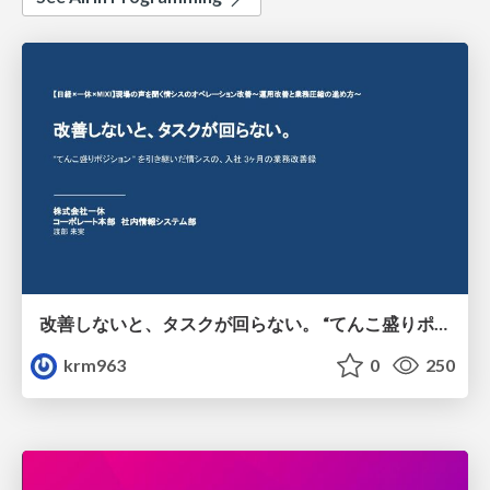
改善しないと、タスクが回らない。 “てんこ盛りポジション” を引き継いだ情シスの、入社3ヶ月の業務改善録
krm963
0
250