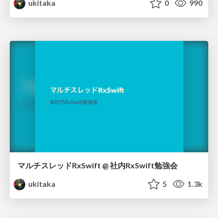
ukitaka
0
990
マルチスレッドRxSwift @ 社内RxSwift勉強会
ukitaka
5
1.3k