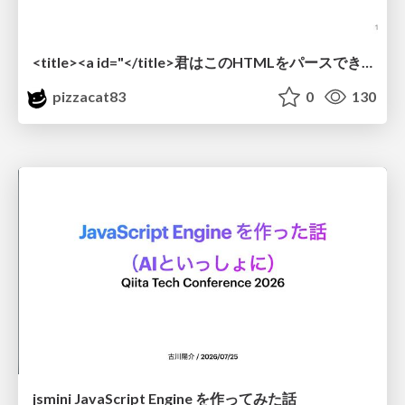
<title><a id="</title>君はこのHTMLをパースできるか"></a></title> #雑LT_study
pizzacat83
0
130
jsmini JavaScript Engine を作ってみた話