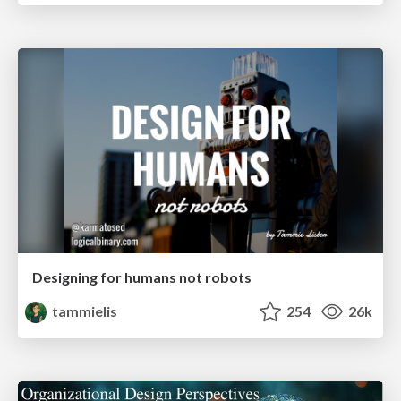
Designing for humans not robots
tammielis
254
26k