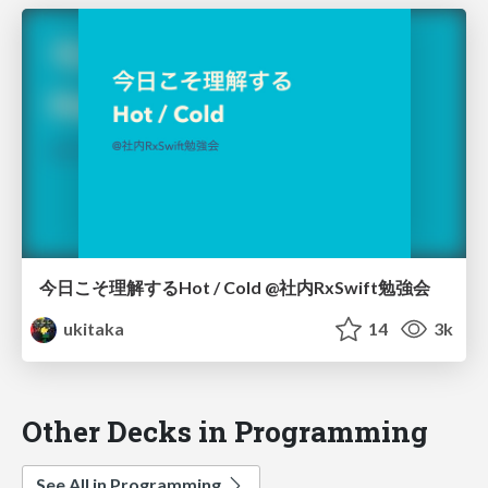
今日こそ理解するHot / Cold @社内RxSwift勉強会
ukitaka
14
3k
Other Decks in Programming
See All in Programming