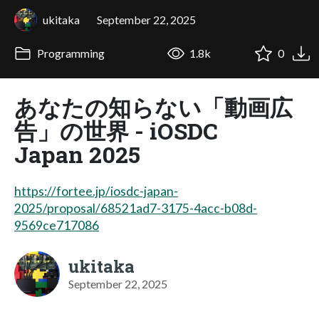
ukitaka
September 22, 2025
Programming
1.8k
0
あなたの知らない「動画広
告」の世界 - iOSDC
Japan 2025
https://fortee.jp/iosdc-japan-
2025/proposal/68521ad7-3175-4acc-b08d-
9569ce717086
ukitaka
September 22, 2025