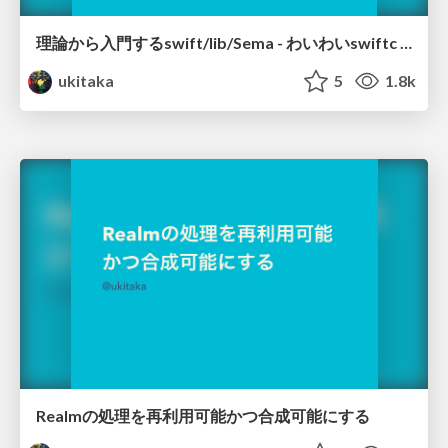
理論から入門するswift/lib/Sema - わいわいswiftc #1
ukitaka
5
1.8k
Realmの処理を再利用可能かつ合成可能にする