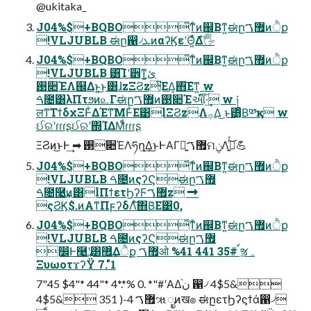
@ukitaka_
J04%$+BQBO͋ͳͨͷ஌Βͳ͍ಈը޿ࠂͷੈք
!VLJUBLB ಈը഑৴ܥͷαʔϏεʹؔΘ͍ͬͯΔํ🖐
J04%$+BQBO͋ͳͨͷ஌Βͳ͍ಈը޿ࠂͷੈք
!VLJUBLB ͸͡Ίʹ੾࣮ͳ͓ئ͍
࢓૊ΈΛ஌Δͱ͍͏͜ͱ͸ɺzΞϨz͕ͭ͘ΕΔ͔΋͠Εͳ͍ w
ࠓ೔͸λΠτϧͷ௨Γಈը޿ࠂͷ࢓૊Έઆ໌͠·͢ w ༏
लͳΤϯδχΞͰ͋ΔΈͳ͞ΜͰ͋Ε͹lΞϨzΛ࡞Δ͜ ͱ͸͓ͦΒ͘༰қ w
ઈରʹɾɾɾʂઈରʹ΍ΊΔΜͩͧɾɾɾʂ
ΞϨͷ͜ͱͰ͢ ➡︎ ࢓૊ΈΛཧղ͢Δ͜ͱͰΑΓྑ͍޿ࠂମݧΛ࡞͍ͬͯ͜͏💪
J04%$+BQBO͋ͳͨͷ஌Βͳ͍ಈը޿ࠂͷੈք
!VLJUBLB ࠓ೔ͷςʔϚಈը޿ࠂ
ࠓ೔࿩͢ͷ͸lΠϯετϦʔϜ޿ࠂz ➡︎
ςϨϏ$.ͷΑ͏ͳΠϝʔδΛͯ͠΋Β͑Ε͹0,
J04%$+BQBO͋ͳͨͷ஌Βͳ͍ಈը޿ࠂͷੈք
!VLJUBLB ࠓ೔ͷςʔϚಈը޿ࠂ
෼Ͱ࿩͢ʹ͸޿͗͢Δੈք ޿ࠂओ %41 441 35# ์ૹہ
ΞυωοτϫʔΫ 7."1
7"45 $4"* 44"* 4*.*% 0. *"#ʹΑΔن֨ ഑৴ 4$5&
4$5& 351 )-4 ޿ࠂૠೖͷख๏ ಈըετϦʔϛϯά഑৴