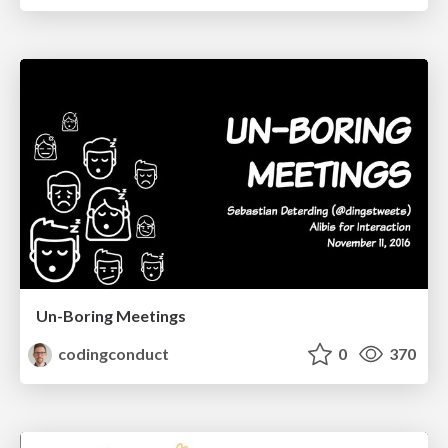
Un-Boring Meetings
codingconduct
0
370