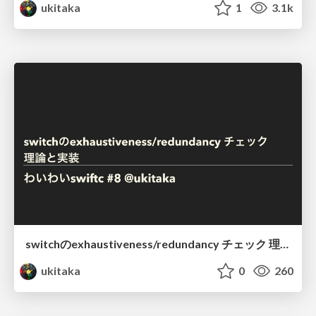
ukitaka
1
3.1k
switchのexhaustiveness/redundancy チェック 理論と実装 わいわいswiftc #8 @ukitaka
ukitaka
0
260