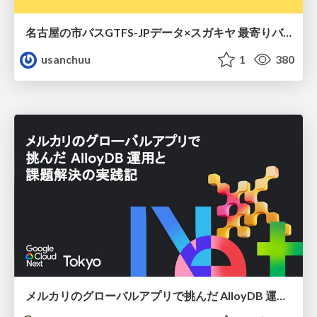
名古屋の市バスGTFS-JPデータ×スガキヤ 最寄りバス停検索をAmazon ElastiCache Serverless for Valkeyで最適化する
usanchuu
1
380
メルカリのグローバルアプリで挑んだ AlloyDB 運用と課題解決の実践記