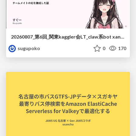
20260807_第6回_関東kaggler会LT_claw系bot xangiと始める、"寂しくない" kaggle
sugupoko
0
170