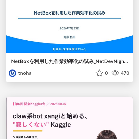
NetBoxを利用した作業効率化の試み_NetDevNight4
tnoha
0
470