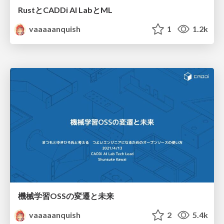
RustとCADDi AI LabとML
vaaaaanquish
1
1.2k
機械学習OSSの変遷と未来
vaaaaanquish
2
5.4k