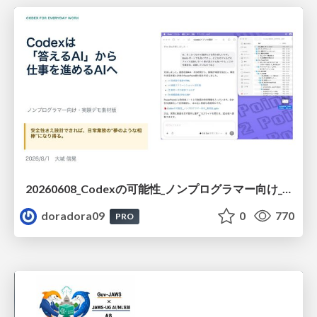
20260608_Codexの可能性_ノンプログラマー向け_大城追記
doradora09
0
770
PRO