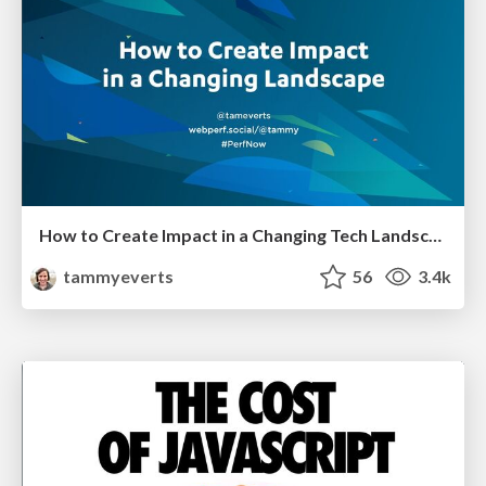
How to Create Impact in a Changing Tech Landscape [PerfNow 2023]
tammyeverts
56
3.4k