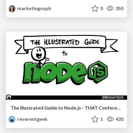
marketingsoph
0
350
The Illustrated Guide to Node.js - THAT Conference 2024
reverentgeek
1
420