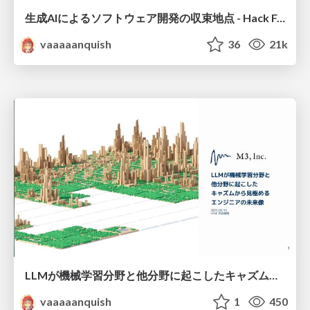
生成AIによるソフトウェア開発の収束地点 - Hack Fes 2025
vaaaaanquish
36
21k
LLMが機械学習分野と他分野に起こしたキャズムから見極めるエンジニアの未来像
vaaaaanquish
1
450