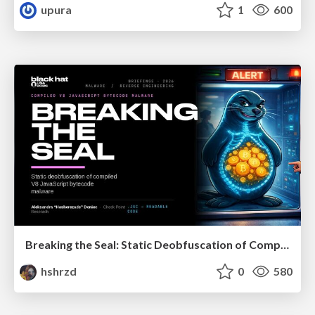
upura
1
600
Breaking the Seal: Static Deobfuscation of Compiled V8 JavaScript Bytecode Malware
hshrzd
0
580