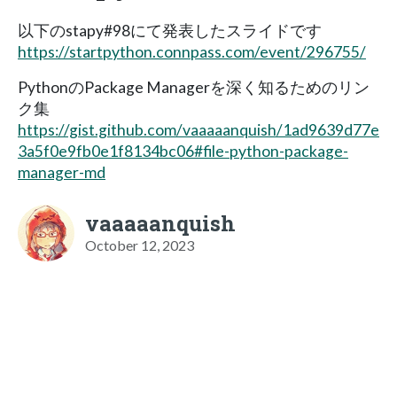
以下のstapy#98にて発表したスライドです
https://startpython.connpass.com/event/296755/
PythonのPackage Managerを深く知るためのリン
ク集
https://gist.github.com/vaaaaanquish/1ad9639d77e
3a5f0e9fb0e1f8134bc06#file-python-package-
manager-md
vaaaaanquish
October 12, 2023