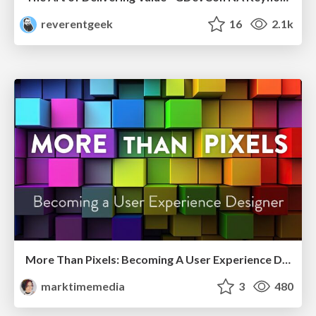
reverentgeek
16
2.1k
More Than Pixels: Becoming A User Experience Designer
marktimemedia
3
480