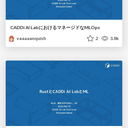
CADDi AI LabにおけるマネージドなMLOps
vaaaaanquish
2
3.8k