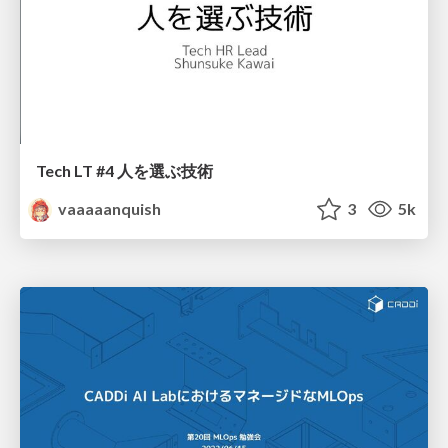
Tech LT #4 人を選ぶ技術
vaaaaanquish
3
5k