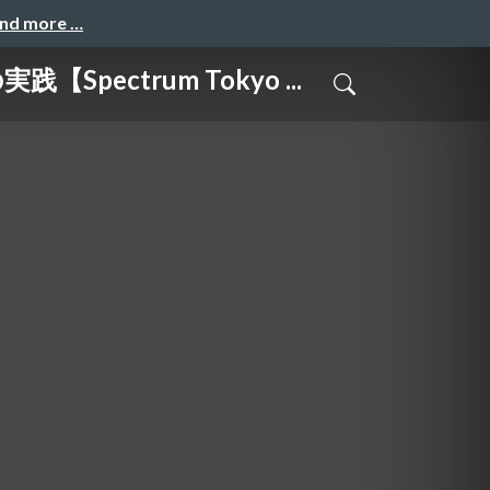
and more …
trum Tokyo ...