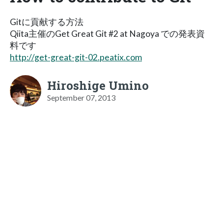
Gitに貢献する方法
Qiita主催のGet Great Git #2 at Nagoya での発表資
料です
http://get-great-git-02.peatix.com
Hiroshige Umino
September 07, 2013