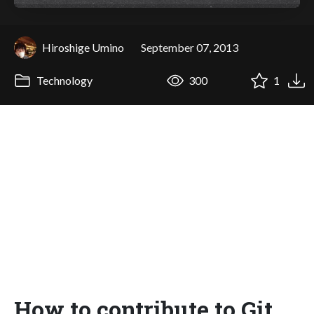
Hiroshige Umino
September 07, 2013
Technology
300
1
How to contribute to Git