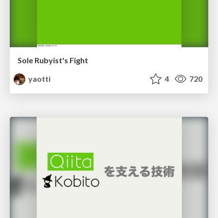
Sole Rubyist's Fight
yaotti
4
720