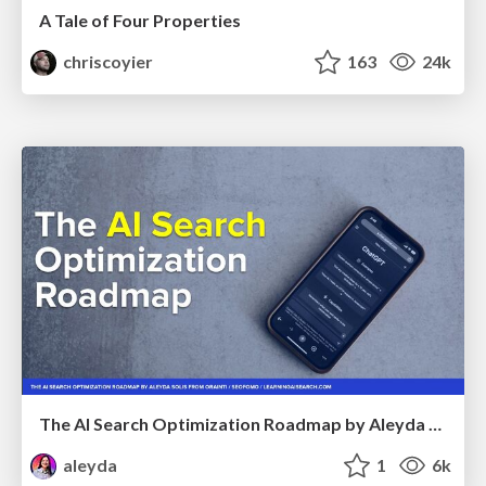
A Tale of Four Properties
chriscoyier
163
24k
The AI Search Optimization Roadmap by Aleyda Solis
aleyda
1
6k