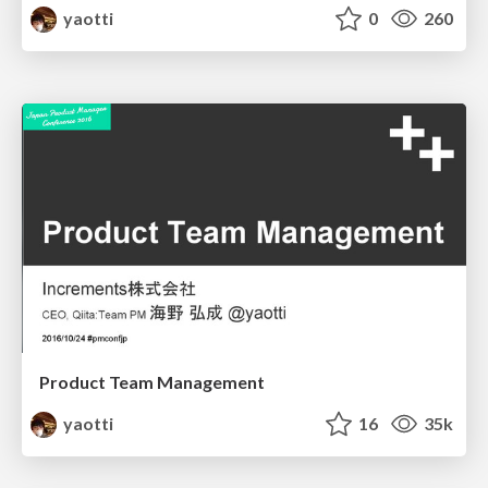
yaotti
0
260
Product Team Management
yaotti
16
35k