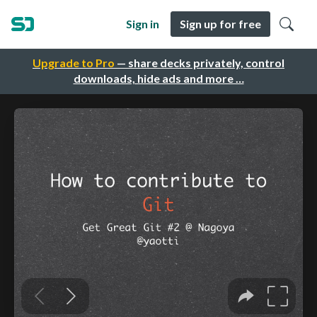
Sign in
Sign up for free
Upgrade to Pro
— share decks privately, control
downloads, hide ads and more …