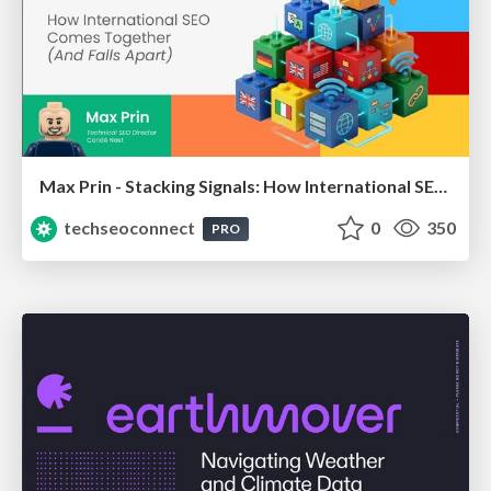
Max Prin - Stacking Signals: How International SEO Comes Together (And Falls Apart)
techseoconnect
0
350
PRO