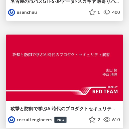
名古屋の市バスGTFS-JPデータ×スガキヤ 最寄りバス停検索をAmazon ElastiCache Serverless for Valkeyで最適化する
usanchuu
1
400
攻撃と防御で学ぶAI時代のプロダクトセキュリティ演習
recruitengineers
2
610
PRO