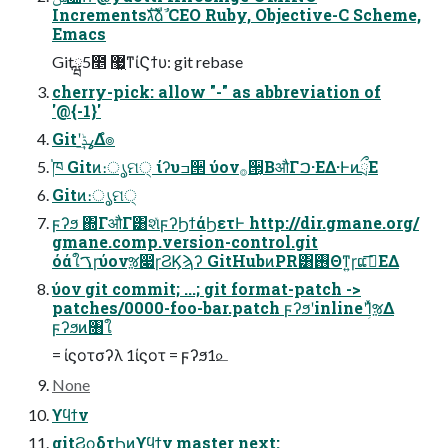
Incrementsגࣜձࣾ CEO Ruby, Objective-C Scheme,
Emacs
Gitྺ5೥ ޷͖ͳίϚϯυ: git rebase
cherry-pick: allow "-" as abbreviation of
'@{-1}'
Gitʹߩݙ͢Δํ๏
֓ཁ Gitͷ։ൃମ੍ ίʔυߏ੒ ύον࡞੒͔ΒऔΓࠐ·ΕΔ·ͰͷྲྀΕ
Gitͷ։ൃମ੍
ϝʔϧ ΍ΓऔΓ͸શͯϝʔϦϯάϦετͰ http://dir.gmane.org/
gmane.comp.version-control.git
όάใࠂɼύονૹ෇ɼϨϏϡʔ GitHubͷPR͸࢖Θͳ͍ɼແࢹ͞ΕΔ
ύον git commit; ...; git format-patch ->
patches/0000-foo-bar.patch ϝʔϧʹinlineʹؚΊͯૹΔ
ϝʔϧͷ৘ใ
= ίϛοτσʔλ 1ίϛοτ = ϝʔϧ1௨
None
ϒϥϯν
gitϨϙδτϦͷϒϥϯν master next: