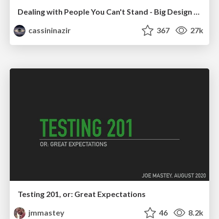
Dealing with People You Can't Stand - Big Design 2015
cassininazir
367
27k
Testing 201, or: Great Expectations
jmmastey
46
8.2k