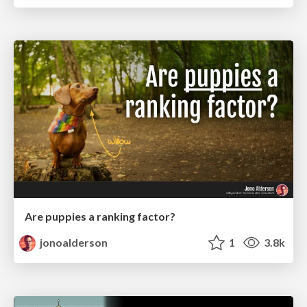
Are puppies a ranking factor?
jonoalderson
1
3.8k