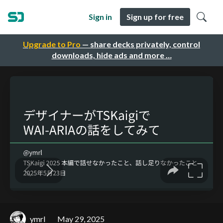
Sign in
Sign up for free
Upgrade to Pro
— share decks privately, control
downloads, hide ads and more …
ymrl
May 29, 2025