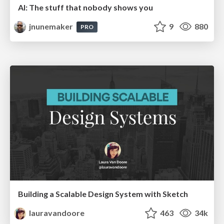
AI: The stuff that nobody shows you
jnunemaker
9
880
PRO
Building a Scalable Design System with Sketch
lauravandoore
463
34k