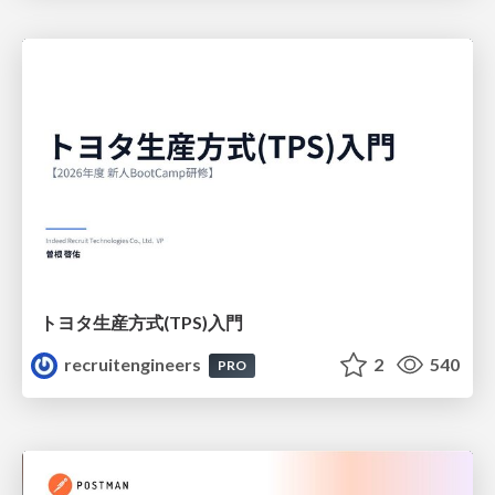
トヨタ⽣産⽅式(TPS)⼊⾨
recruitengineers
2
540
PRO