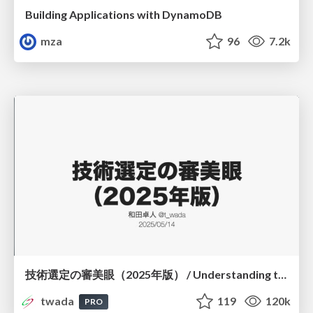
Building Applications with DynamoDB
mza
96
7.2k
技術選定の審美眼（2025年版） / Understanding the Spiral of Technologies 2025 edition
twada
119
120k
PRO