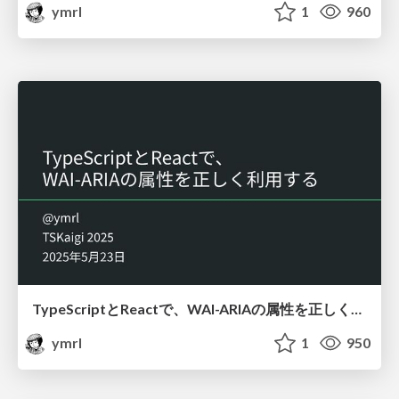
ymrl
1
960
TypeScriptとReactで、WAI-ARIAの属性を正しく利用する / Fixing WAI-ARIA Typing in React with TypeScript
ymrl
1
950