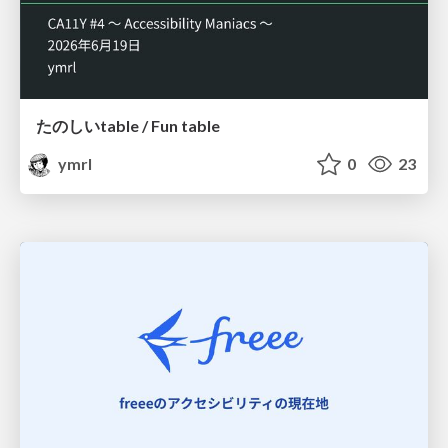
たのしいtable / Fun table
ymrl
0
23