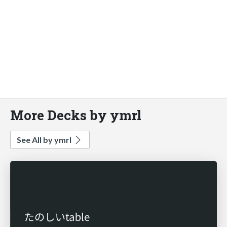
More Decks by ymrl
See All by ymrl