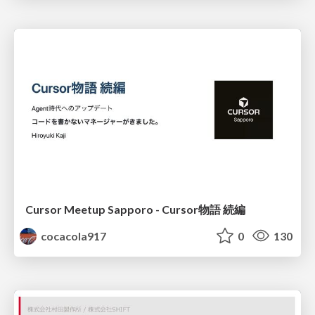
Cursor Meetup Sapporo - Cursor物語 続編
cocacola917
0
130