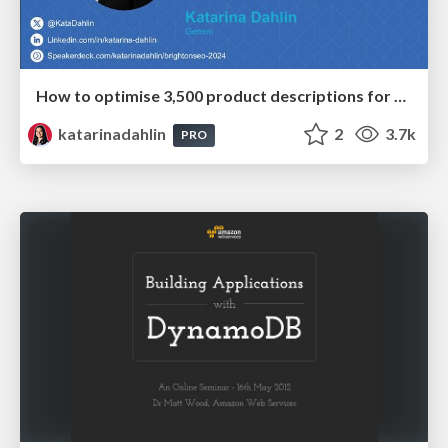
How to optimise 3,500 product descriptions for ecommerce in one day using ChatGPT
katarinadahlin
2
3.7k
PRO