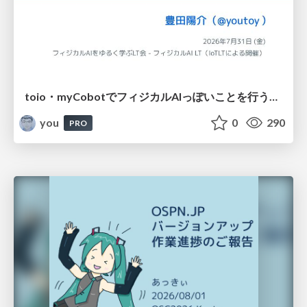
toio・myCobotでフィジカルAIっぽいことを行うための検討（とりあえず調査） / フィジカルAI LT（IoTLTによる開催）
you
0
290
PRO