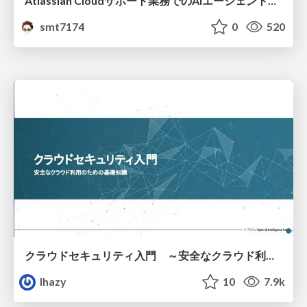
Atlassian Cloudサポート業務でのAIエージェント活用事例
smt7174
0
520
クラウドセキュリティ入門 ～安全なクラウド利用のための基礎知識～
lhazy
10
7.9k