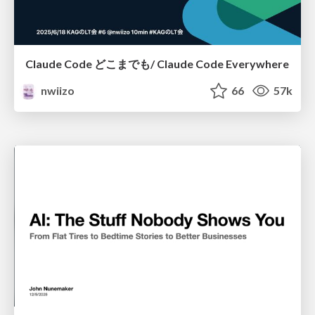
Claude Code どこまでも/ Claude Code Everywhere
nwiizo
66
57k