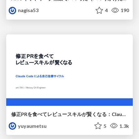
nagisa53
4
190
修正PRを食べてレビュースキルが賢くなる：Claude Codeによる自己改善サイクル
yuyaumetsu
5
1.3k