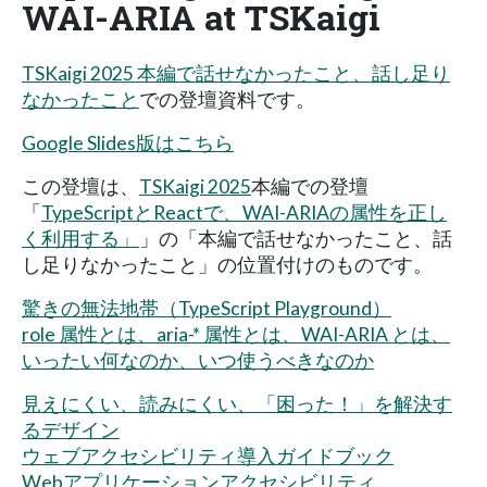
WAI-ARIA at TSKaigi
TSKaigi 2025 本編で話せなかったこと、話し足り
なかったこと
での登壇資料です。
Google Slides版はこちら
この登壇は、
TSKaigi 2025
本編での登壇
「
TypeScriptとReactで、WAI-ARIAの属性を正し
く利用する」
」の「本編で話せなかったこと、話
し足りなかったこと」の位置付けのものです。
驚きの無法地帯（TypeScript Playground）
role 属性とは、aria-* 属性とは、WAI-ARIA とは、
いったい何なのか、いつ使うべきなのか
見えにくい、読みにくい、「困った！」を解決す
るデザイン
ウェブアクセシビリティ導入ガイドブック
Webアプリケーションアクセシビリティ