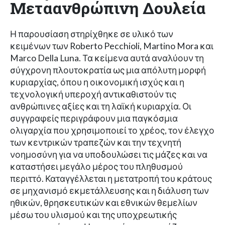
Μεταανθρώπινη Δουλεία
Η παρουσίαση στηρίχθηκε σε υλικό των
κειμένων των Roberto Pecchioli, Martino Mora και
Marco Della Luna. Τα κείμενα αυτά αναλύουν τη
σύγχρονη πλουτοκρατία ως μια απόλυτη μορφή
κυριαρχίας, όπου η οικονομική ισχύς και η
τεχνολογική υπεροχή αντικαθιστούν τις
ανθρώπινες αξίες και τη λαϊκή κυριαρχία. Οι
συγγραφείς περιγράφουν μια παγκόσμια
ολιγαρχία που χρησιμοποιεί το χρέος, τον έλεγχο
των κεντρικών τραπεζών και την τεχνητή
νοημοσύνη για να υποδουλώσει τις μάζες και να
καταστήσει μεγάλο μέρος του πληθυσμού
περιττό. Καταγγέλλεται η μετατροπή του κράτους
σε μηχανισμό εκμετάλλευσης και η διάλυση των
ηθικών, θρησκευτικών και εθνικών θεμελίων
μέσω του υλισμού και της υποχρεωτικής