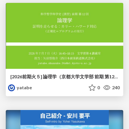
[2026前期火５] 論理学（京都大学文学部 前期 第12回）「証明を走らせる：カリー・ハワード対応」
yatabe
0
240