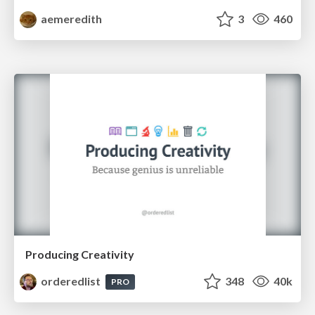
aemeredith
3
460
Producing Creativity
orderedlist
348
40k
PRO