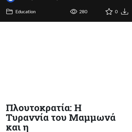
Education
280
0
Πλουτοκρατία: Η
Τυραννία του Μαμμωνά
και η