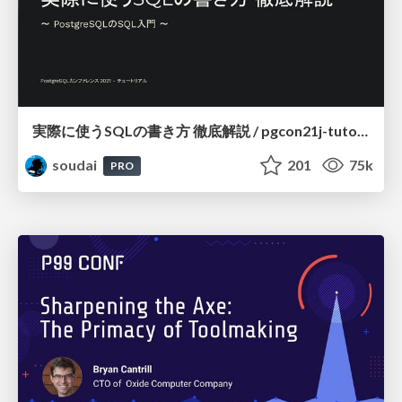
実際に使うSQLの書き方 徹底解説 / pgcon21j-tutorial
soudai
201
75k
PRO