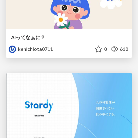
AIってなぁに？
kenichiota0711
0
610