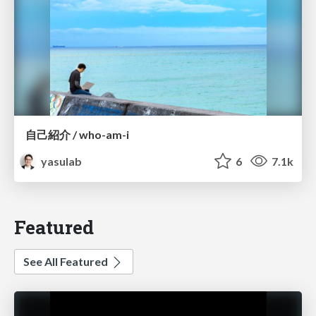
自己紹介 / who-am-i
yasulab
6
7.1k
Featured
See All Featured