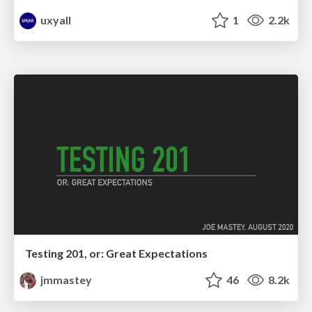
uxyall
1
2.2k
Testing 201, or: Great Expectations
jmmastey
46
8.2k