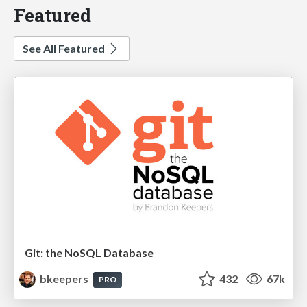
Featured
See All Featured
Git: the NoSQL Database
bkeepers
432
67k
PRO