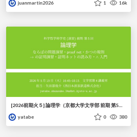
juanmartin2026
1
16k
[2026前期火５] 論理学（京都大学文学部 前期 第5回）「 ならばの問題演習・proof net・かつの規則」
yatabe
0
380