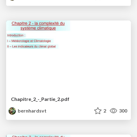
Chapitre_2_-_Partie_2.pdf
bernhardsvt
2
300