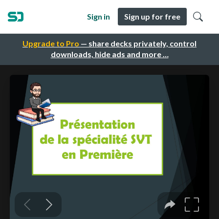
Sign in
Sign up for free
Upgrade to Pro
— share decks privately, control
downloads, hide ads and more …