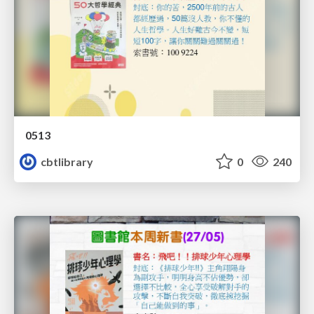
0513
cbtlibrary
0
240