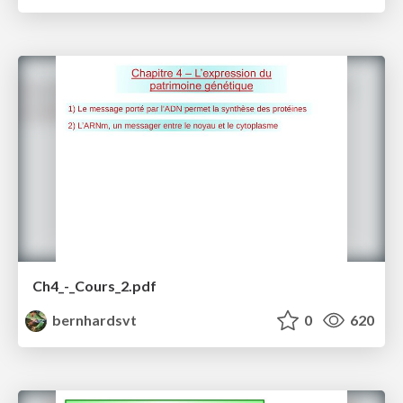
Ch4_-_Cours_2.pdf
bernhardsvt
0
620