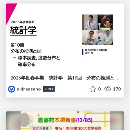
2026年度春学期 統計学 第10回 分布の推測とは － 標本調査，度数分布と確率分布 (2026. 6. 4)
akiraasano
0
170
PRO