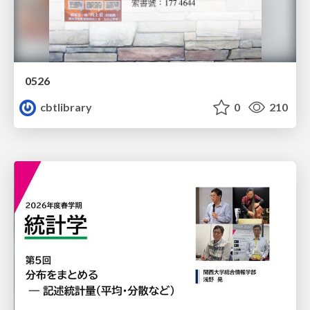
0526
cbtlibrary
0
210