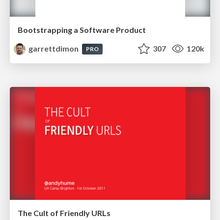
Bootstrapping a Software Product
garrettdimon
307
120k
PRO
The Cult of Friendly URLs