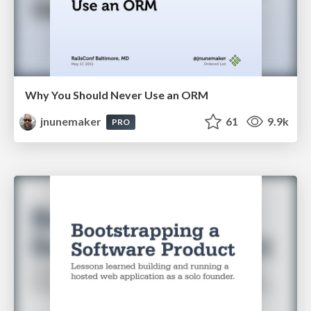
Why You Should Never Use an ORM
jnunemaker
61
9.9k
PRO