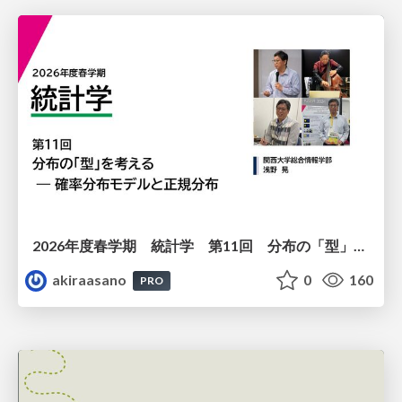
2026年度春学期 統計学 第11回 分布の「型」を考える － 確率分布モデルと正規分布 (2026. 6. 11)
akiraasano
0
160
PRO