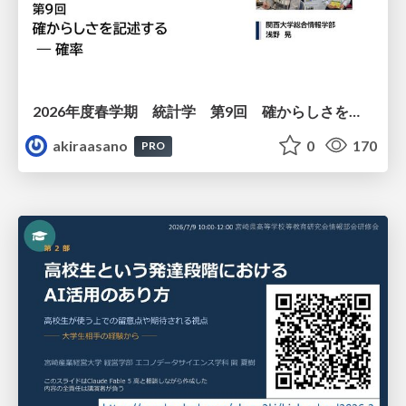
2026年度春学期 統計学 第9回 確からしさを記述する ー 確率 (2026. 5. 28)
akiraasano
0
170
PRO