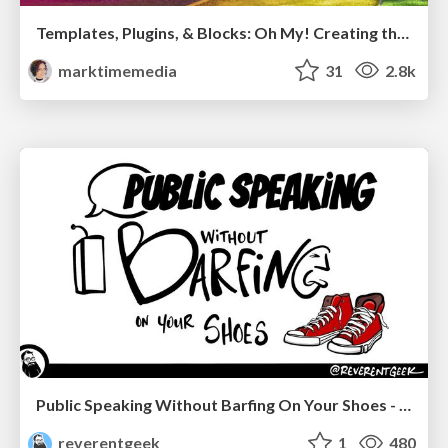
Templates, Plugins, & Blocks: Oh My! Creating the theme that thinks of everything
marktimemedia
31
2.8k
Public Speaking Without Barfing On Your Shoes - THAT 2023
reverentgeek
1
480