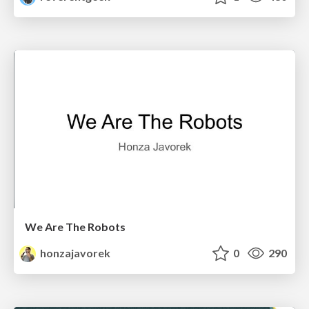
We Are The Robots
honzajavorek
0
290