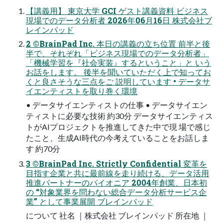
【講義用】 東京大学 GCI ゲスト講義資料 ビジネス
現場でのデータ分析者 2026年06月16日 株式会社ブ
レインパッド
2 ©BrainPad Inc. 本日の講義の立ち位置 前半と後
半で、それぞれ「ビジネス現場でのデータ分析者」
「機械学習を『社会実装』するということ」と いう
お話をします。 後半を聞いていただく上で知ってお
くと良さそうな三点をご 説明しています • データサ
イエンティストを取り巻く環境
• データサイエンティストの仕事 • データサイエン
ティストに必要な技術 約30分 データサイエンティス
トがAIプロジェクトを推進してきた中で現 場で感じ
たこと、生成AI時代の今考えていることをお話しま
す 約70分
3 ©BrainPad Inc. Strictly Confidential 変革を
目指す企業と共に最前線を走り続ける、データ活用
推進パートナーのパイオニア 2004年創業、日本初
の “対象業界を問わない総合データ分析サービス企
業” として事業展開 ブレインパッド
について 社名 ｜株式会社 ブレインパッド 所在地 ｜