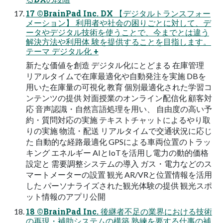
17 ©BrainPad Inc. DX 【デジタルトランスフォー
メーション】 利用者や社会の困りごとに対して、デ
ータやデジタル技術を使うことで、今までとは違う
解決方法や利用体 験を提供することを目指します。
テーマ デジタル化 +
新たな価値を創造 デジタル化にとどまる 在庫管理
リアルタイムで在庫最適化や自動発注を実施 DBを
用いた在庫量の可視化 教育 個別最適化された学習コ
ンテンツの提供 対面授業のオンライン配信化 顧客対
応 音声認識・自然言語処理を用い、 自由度の高い予
約・質問対応の実施 テキストチャットによるやり取
りの実施 物流・配送 リアルタイムで交通状況に応じ
た 自動的な経路最適化 GPSによる車両位置のトラッ
キング エネルギー AIとIoTを活用し電力の動的価格
設定と 需要調整システムの導入 ガス・電力などのス
マートメーターの設置 観光 AR/VRと位置情報を活用
した パーソナライズされた観光体験の提供 観光スポ
ット情報のアプリ公開
18 ©BrainPad Inc. 後継者不足の業界における技術
の再現・補助システムの構築 熟練を要する仕事の補