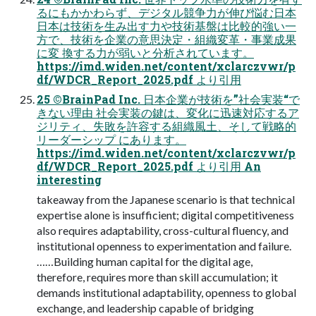
るにもかかわらず、デジタル競争力が伸び悩む日本
日本は技術を生み出す力や技術基盤は比較的強い一
方で、技術を企業の意思決定・組織変革・事業成果
に変 換する力が弱いと分析されています。
https://imd.widen.net/content/xclarczvwr/p
df/WDCR_Report_2025.pdf より引用
25 ©BrainPad Inc. 日本企業が技術を”社会実装“で
きない理由 社会実装の鍵は、変化に迅速対応するア
ジリティ、失敗を許容する組織風土、そして戦略的
リーダーシップ にあります。
https://imd.widen.net/content/xclarczvwr/p
df/WDCR_Report_2025.pdf より引用 An
interesting
takeaway from the Japanese scenario is that technical
expertise alone is insufficient; digital competitiveness
also requires adaptability, cross-cultural fluency, and
institutional openness to experimentation and failure.
……Building human capital for the digital age,
therefore, requires more than skill accumulation; it
demands institutional adaptability, openness to global
exchange, and leadership capable of bridging