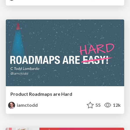
Product Roadmaps are Hard
iamctodd
55
12k