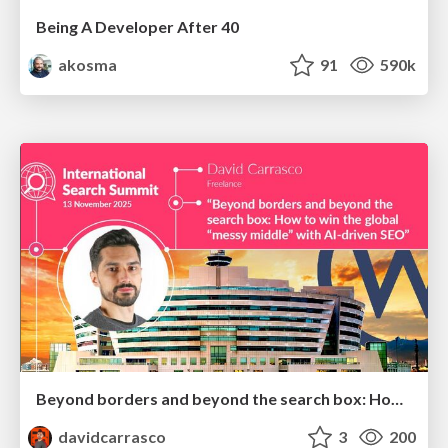
Being A Developer After 40
akosma
91
590k
Beyond borders and beyond the search box: How to win the global "messy middle" with AI-driven SEO
davidcarrasco
3
200