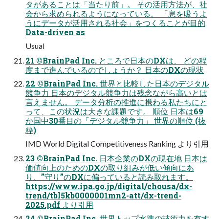
タがあることは「当たり前」。 その活用方法が、社
会から求められるようになっている。 「息を吸うよ
うにデータが活用される社会」をつくることが目的
Data-driven as
Usual
21 ©BrainPad Inc. ところで日本のDXは、 どの程
度まで進んでいるのでしょうか？ 日本のDXの現状
22 ©BrainPad Inc. 世界と比較した日本のデジタル
競争力 日本のデジタル競争力は残念ながら高いとは
言えません。 データ分析の推進に携わる私たちにと
って、この状況は大きな課題です。 順位 日本は69
か国中30番目の「デジタル競争力」 世界の順位 (抜
粋)
IMD World Digital Competitiveness Ranking より引用
23 ©BrainPad Inc. 日本企業のDXの現在地 日本は
価値向上のためのDXの取り組みが低い傾向にあ
り、”守り”のDXに偏っていると読み取れます。
https://www.ipa.go.jp/digital/chousa/dx-
trend/tbl5kb0000001mn2-att/dx-trend-
2025.pdf より引用
24 ©BrainPad Inc. 世界トップ水準の技術力を有す