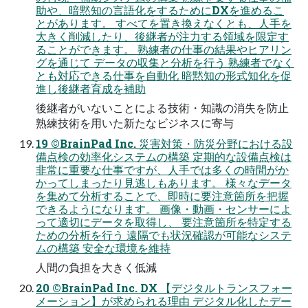
助や、暗黙知の言語化をするためにDXを進めるこ
とがあります。 すべてを置き換えなくとも、人手を
大きく削減したり、後継者が注力する領域を限定す
ることができます。 熟練者の仕事の結果やヒアリン
グを通じて データの収集と分析を行う 熟練者でなく
とも対応できる仕事を自動化 暗黙知の形式知化を促
進し後継者育成を補助
後継者がいないことによる技術・知識の消失を防止
熟練技術を用いた新たなビジネスに寄与
19 ©BrainPad Inc. 災害対策・防災分野における設
備点検の効率化システムの構築 定期的な設備点検は
非常に重要な仕事ですが、人手では多くの時間がか
かってしまったり見逃しもあります。 様々なデータ
を集めて分析することで、即時に要注意箇所を把握
できるようになります。 画像・動画・センサーによ
って適切にデータを取得し、 要注意箇所を特定する
ための分析を行う 遠隔でも状況確認が可能なシステ
ムの構築 安全な環境を維持
人間の負担を大きく低減
20 ©BrainPad Inc. DX 【デジタルトランスフォー
メーション】が求められる理由 デジタル化したデー