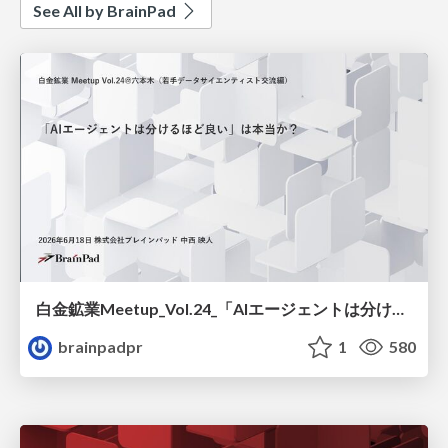
See All by BrainPad
白金鉱業Meetup_Vol.24_「AIエージェントは分けるほど良い」は本当か？ / Is it true that “the more you divide AI agents, the better”?
brainpadpr
1
580