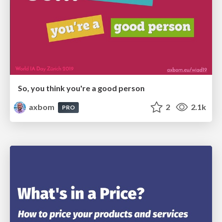
So, you think you're a good person
axbom
2
2.1k
PRO