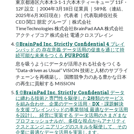
東京都港区六本木3-1-1 六本木ティーキューブ 11F・
12F 設立 ｜2004年3月18日 従業員 ｜589名（連結、
2025年6月30日現在） 代表者 ｜代表取締役社長
CEO 関口 朋宏 グループ ｜株式会社
TimeTechnologies 株式会社BrainPad AAA 株式会社
アクティブコア 株式会社 電通クロスブレイン
©BrainPad Inc. Strictly Confidential 4 ブレイ
ンパッド の 存在意義 データ活用の促進を通じて持
続可能な未来をつくる PURPOSE
息を吸うようにデータが活用される社会をつくる
“Data-driven as Usual” VISION 技術と人材のサプライ
チェーンを再構築し、 国際競争力のある豊かな日本
の再生に貢献する MISSION
5 ©BrainPad Inc. Strictly Confidential データ
に纏わる技術と専門性を駆使した2種類のサービス
を組み合わせ、企業のデータ活用・DX・課題解決
を支援 ブレインパッドの事業領域 最適なデータ活用
を設計し、経営に実装する データ活用のさまざまな
プロフェッショナルが、多様な視点からアナリティ
クスとエンジ ニアリングのスキルを駆使して、その
企業に最適なデータ活用を実装します。