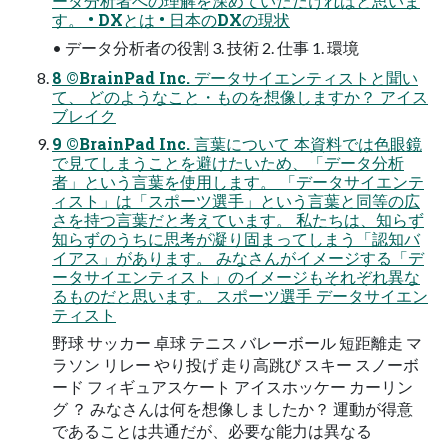
ータ分析者への理解を深めていただければと思いま
す。 • DXとは • 日本のDXの現状
• データ分析者の役割 3. 技術 2. 仕事 1. 環境
8 ©BrainPad Inc. データサイエンティストと聞い
て、 どのようなこと・ものを想像しますか？ アイス
ブレイク
9 ©BrainPad Inc. 言葉について 本資料では色眼鏡
で見てしまうことを避けたいため、「データ分析
者」という言葉を使用します。 「データサイエンテ
ィスト」は「スポーツ選手」という言葉と同等の広
さを持つ言葉だと考えています。 私たちは、知らず
知らずのうちに思考が凝り固まってしまう「認知バ
イアス」があります。 みなさんがイメージする「デ
ータサイエンティスト」のイメージもそれぞれ異な
るものだと思います。 スポーツ選手 データサイエン
ティスト
野球 サッカー 卓球 テニス バレーボール 短距離走 マ
ラソン リレー やり投げ 走り高跳び スキー スノーボ
ード フィギュアスケート アイスホッケー カーリン
グ ？ みなさんは何を想像しましたか？ 運動が得意
であることは共通だが、必要な能力は異なる