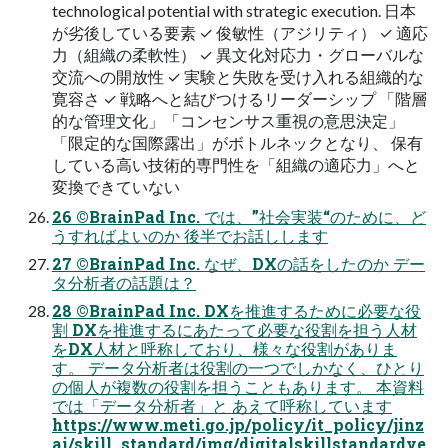
technological potential with strategic execution. 日本
が劣後している要素 ✓ 俊敏性（アジリティ） ✓ 適応
力（組織の柔軟性） ✓ 異文化対応力・グローバルな
交流への開放性 ✓ 実験と失敗を受け入れる組織的な
寛容さ ✓ 戦略へと結びつけるリーダーシップ 「階層
的な管理文化」「コンセンサス重視の意思決定」
「限定的な国際露出」がボトルネックとなり、 保有
している高い技術的専門性を「組織の適応力」へと
変換できていない
26 ©BrainPad Inc. では、”社会実装“のために、ど
うすればよいのか 後半でお話しします
27 ©BrainPad Inc. なぜ、DXの話をしたのか デー
タ分析者の話題は？
28 ©BrainPad Inc. DXを推進するために必要な役
割 DXを推進するにあたって必要な役割を担う人材
をDX人材と呼称しており、様々な役割がありま
す。 データ分析者は役割の一つでしかなく、ひとり
の個人が複数の役割を担うこともあります。 本資料
では「データ分析者」と あえて呼称しています
https://www.meti.go.jp/policy/it_policy/jinz
ai/skill_standard/img/digitalskillstandardve