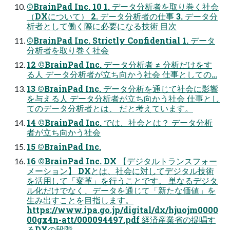
©BrainPad Inc. 10 1. データ分析者を取り巻く社会
（DXについて） 2. データ分析者の仕事 3. データ分
析者として働く際に必要になる技術 目次
©BrainPad Inc. Strictly Confidential 1. データ
分析者を取り巻く社会
12 ©BrainPad Inc. データ分析者 ≠ 分析だけをす
る人 データ分析者が立ち向かう社会 仕事としての…
13 ©BrainPad Inc. データ分析を通じて社会に影響
を与える人 データ分析者が立ち向かう社会 仕事とし
てのデータ分析者とは、 だと考えています。
14 ©BrainPad Inc. では、社会とは？ データ分析
者が立ち向かう社会
15 ©BrainPad Inc.
16 ©BrainPad Inc. DX 【デジタルトランスフォー
メーション】 DXとは、社会に対してデジタル技術
を活用して「変革」を行うことです。 単なるデジタ
ル化だけでなく、データを通じて「新たな価値」を
生み出すことを目指します。
https://www.ipa.go.jp/digital/dx/hjuojm0000
00gx4n-att/000094497.pdf 経済産業省の提唱す
るDXの段階