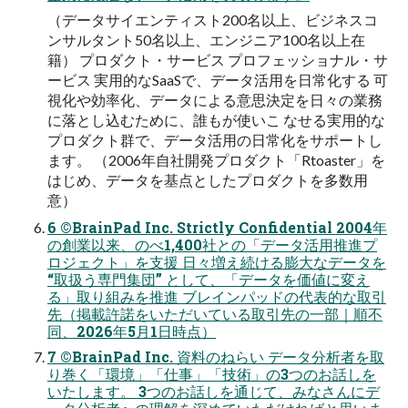
（データサイエンティスト200名以上、ビジネスコ
ンサルタント50名以上、エンジニア100名以上在
籍） プロダクト・サービス プロフェッショナル・サ
ービス 実用的なSaaSで、データ活用を日常化する 可
視化や効率化、データによる意思決定を日々の業務
に落とし込むために、誰もが使いこ なせる実用的な
プロダクト群で、データ活用の日常化をサポートし
ます。 （2006年自社開発プロダクト「Rtoaster」を
はじめ、データを基点としたプロダクトを多数用
意）
6 ©BrainPad Inc. Strictly Confidential 2004年
の創業以来、のべ1,400社との「データ活用推進プ
ロジェクト」を支援 日々増え続ける膨大なデータを
“取扱う専門集団” として、「データを価値に変え
る」取り組みを推進 ブレインパッドの代表的な取引
先（掲載許諾をいただいている取引先の一部｜順不
同、2026年5月1日時点）
7 ©BrainPad Inc. 資料のねらい データ分析者を取
り巻く「環境」「仕事」「技術」の3つのお話しを
いたします。 3つのお話しを通じて、みなさんにデ