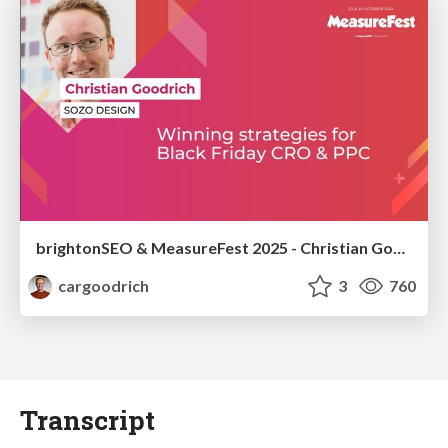
brightonSEO & MeasureFest 2025 - Christian Goodrich - Winning strategies for Black Friday CRO & PPC
cargoodrich
3
760
Transcript