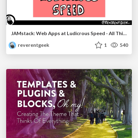
JAMstack: Web Apps at Ludicrous Speed - All Things Open 2022
reverentgeek
1
540