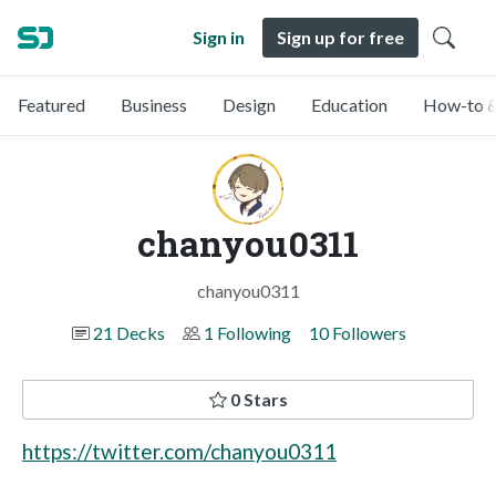
Sign in
Sign up for free
Featured
Business
Design
Education
How-to &
chanyou0311
chanyou0311
21 Decks
1 Following
10 Followers
0 Stars
https://twitter.com/chanyou0311