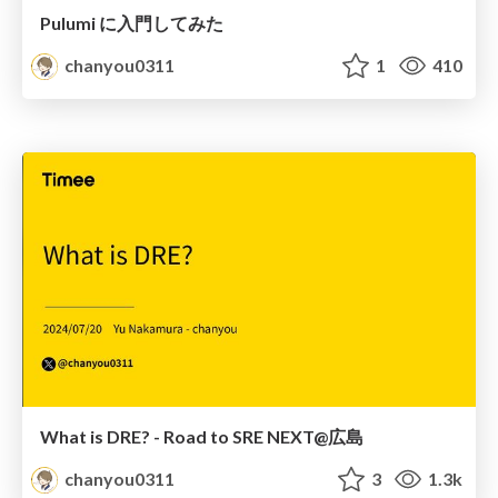
Pulumi に入門してみた
chanyou0311
1
410
What is DRE? - Road to SRE NEXT@広島
chanyou0311
3
1.3k