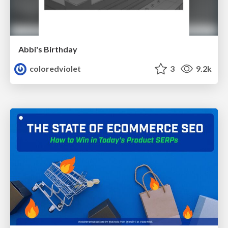
Abbi's Birthday
coloredviolet
3
9.2k