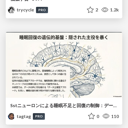
trycycle
2
1.2k
PRO
Sstニューロンによる睡眠不足と回復の制御：データ駆動型トランスクリプトーム解析
tagtag
0
110
PRO