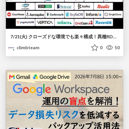
7/21(火) クローズドな環境でも楽々構成！異種RDBMS/NoSQLのリアルタイム連携『Gluesync』を徹底解説
climbteam
0
50