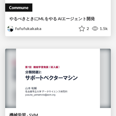
やるべきときにMLをやる AIエージェント開発
fufufukakaka
2
1.5k
機械学習 - SVM