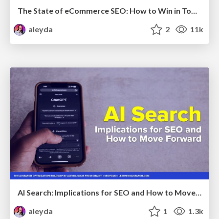
The State of eCommerce SEO: How to Win in Today's Products SERPs - #SEOweek
aleyda
2
11k
AI Search: Implications for SEO and How to Move Forward - #ShenzhenSEOConference
aleyda
1
1.3k