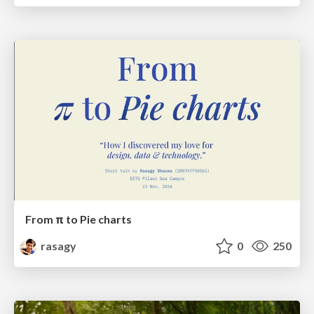
From π to Pie charts
rasagy
0
250