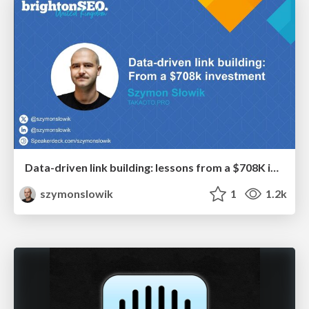
Data-driven link building: lessons from a $708K investment (BrightonSEO talk)
szymonslowik
1
1.2k