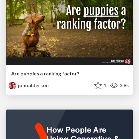
Are puppies a ranking factor?
jonoalderson
1
3.8k