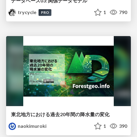
データベース03: 関係データモデル
trycycle
1
790
PRO
東北地方における過去20年間の降水量の変化
naokimuroki
1
390