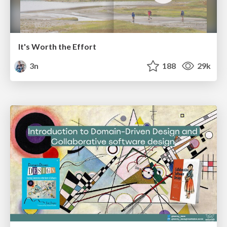
It's Worth the Effort
3n
188
29k