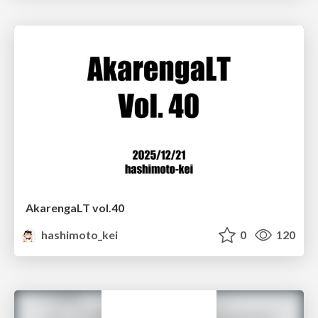
AkarengaLT vol.40
hashimoto_kei
0
120