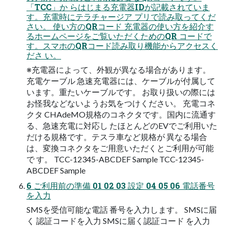
「TCC」か らはじまる充電器IDが記載されていま
す。充電時にテラチャージア プリで読み取ってくだ
さい。 使い方のQRコード 充電器の使い方を紹介す
るホームページをご覧いただくためのQR コードで
す。スマホのQRコード読み取り機能からアクセスく
ださ い。
※充電器によって、外観が異なる場合があります。
充電ケーブル 急速充電器には、ケーブルが付属して
います。重たいケーブルです。 お取り扱いの際には
お怪我などないようお気をつけください。 充電コネ
クタ CHAdeMO規格のコネクタです。国内に流通す
る、急速充電に対応し たほとんどのEVでご利用いた
だける規格です。テスラ車など規格が 異なる場合
は、変換コネクタをご用意いただくとご利用が可能
で す。 TCC-12345-ABCDEF Sample TCC-12345-
ABCDEF Sample
6 ご利用前の準備 01 02 03 設定 04 05 06 電話番号
を入力
SMSを受信可能な電話 番号を入力します。 SMSに届
く 認証コードを入力 SMSに届く認証コード を入力