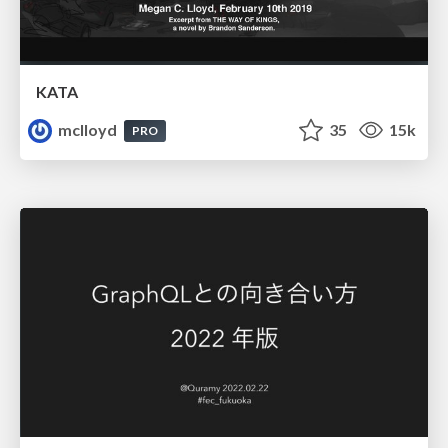
KATA
mclloyd
35
15k
PRO