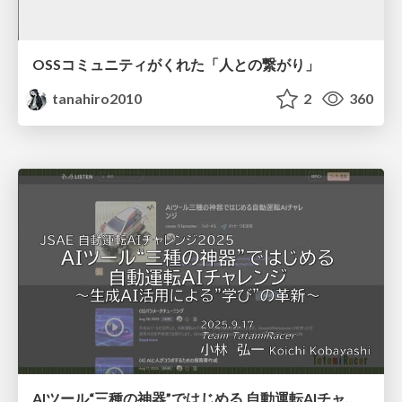
OSSコミュニティがくれた「人との繋がり」
tanahiro2010
2
360
AIツール“三種の神器”ではじめる 自動運転AIチャレンジ