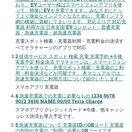
おり、 EVユーザー様はスマートフォンアプリを使
って、簡単にEVを充電できます。 みなさまにとっ
てより身近なインフラとなるために、充電インフラ
網の構築に貢献してまいります。 対応エリア 対応充
電器 利用方法 日本全国 EVコンセント・普通充電
器・急速充電器・超急速充電器
充電スポット検索・充電器利用・充電料金の決済す
べてテラチャージのアプリで対応
3 提供サービス スポット 検索 充電 充電予約 ※今後
実装予定 料金決済 テラチャージは、スマートフォン
アプリを使って、充電スポット検索・充電器のご利
用・料金決済などが可能です。 本マニュアルでは、
急速充電器のご利用方法について紹介いたします。
スマホアプリ 充電器
4 急速充電器での充電に必要なもの 1234 5678
9012 3456 NAME 00/00 Terra Charge
スマホアプリ クレジットカード ※今後、他キャッシ
ュレス決済も導入予定です。
5 急速充電器について 充電器IDのQRコード 充電器
の判別や充電のご利用に必要なQRコードです。