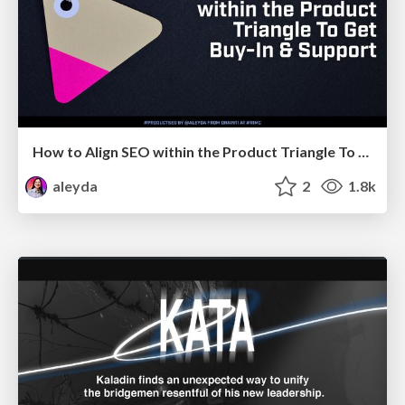
How to Align SEO within the Product Triangle To Get Buy-In & Support - #RIMC
aleyda
2
1.8k