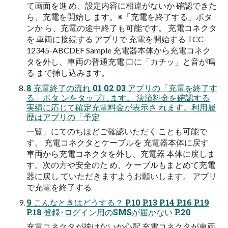
て画面を進 め、設定内容に相違がないか 確認できた
ら、充電を開始し ます。※「充電を終了する」ボタ
ンか ら、充電の途中終了も可能です。 充電コネクタ
を 車両に接続する アプリで 充電を開始する TCC-
12345-ABCDEF Sample 充電器本体から充電コネク
タを外し、車両の普通充電 口に「カチッ」と音が鳴
る まで挿し込みます。
8 充電終了の流れ 01 02 03 アプリの「充電を終了す
る」ボタ ンをタップします。 決済料金を確認する
実績に応じて確定充電料金が表示さ れます。利用履
歴はアプリの「予定
一覧」にてのちほどご確認いただく ことも可能で
す。 充電コネクタとケーブルを 充電器本体に戻す
車両から充電コネクタを外し、充電器 本体に戻しま
す。次の方や安全のた め、ケーブルもまとめて充電
器に戻し ていただきますようお願いします。 アプリ
で充電を終了する
9 こんなときはどうする？ P.10 P.13 P.14 P.16 P.19
P.18 登録･ログイン用のSMSが届かない P.20
充電コネクタが抜けないか心配 充電コネクタが車両