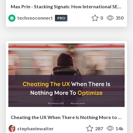
Max Prin - Stacking Signals: How International SEO Comes Together (And Falls Apart)
techseoconnect
0
350
PRO
Cheating the UX When There Is Nothing More to Optimize - PixelPioneers
stephaniewalter
287
14k