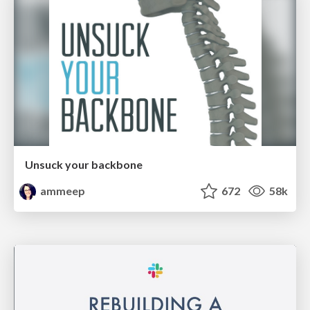
Unsuck your backbone
ammeep
672
58k