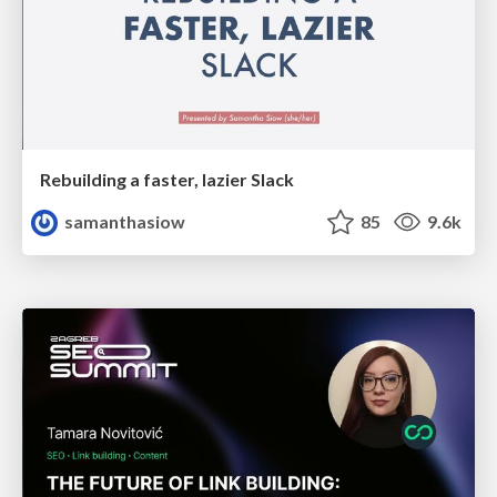
Rebuilding a faster, lazier Slack
samanthasiow
85
9.6k