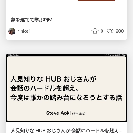
家を建てて学ぶPjM
rinkei
0
200
人見知りな HUB おじさんが 会話のハードルを超え、 今度は誰かの踏み台になろうとする話/hub-guy-as-a-stepping-stone