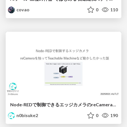
covao
0
110
Node-REDで制御できるエッジカメラのreCameraを触る #iotlt #JLCPCB #recamera
n0bisuke2
0
190