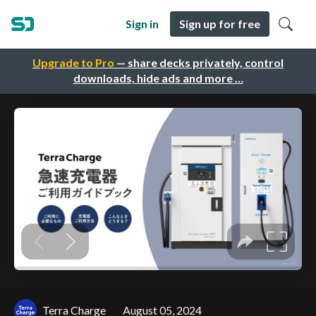
Sign in
Sign up for free
Upgrade to Pro
— share decks privately, control
downloads, hide ads and more …
Terra Charge
August 05, 2024