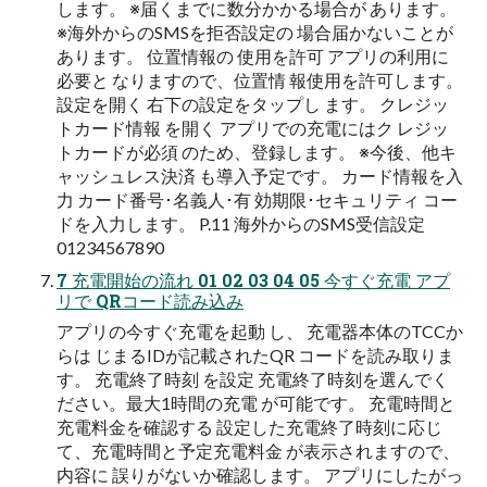
します。 ※届くまでに数分かかる場合が あります。
※海外からのSMSを拒否設定の 場合届かないことが
あります。 位置情報の 使用を許可 アプリの利用に
必要と なりますので、位置情 報使用を許可します。
設定を開く 右下の設定をタップし ます。 クレジッ
トカード情報 を開く アプリでの充電にはク レジッ
トカードが必須 のため、登録します。 ※今後、他キ
ャッシュレス決済 も導入予定です。 カード情報を入
力 カード番号･名義人･有 効期限･セキュリティ コー
ドを入力します。 P.11 海外からのSMS受信設定
01234567890
7 充電開始の流れ 01 02 03 04 05 今すぐ充電 アプ
リで QRコード読み込み
アプリの今すぐ充電を起動 し、 充電器本体のTCCか
らは じまるIDが記載されたQR コードを読み取りま
す。 充電終了時刻 を設定 充電終了時刻を選んでく
ださい。最大1時間の充電 が可能です。 充電時間と
充電料金を確認する 設定した充電終了時刻に応じ
て、充電時間と予定充電料金 が表示されますので、
内容に 誤りがないか確認します。 アプリにしたがっ