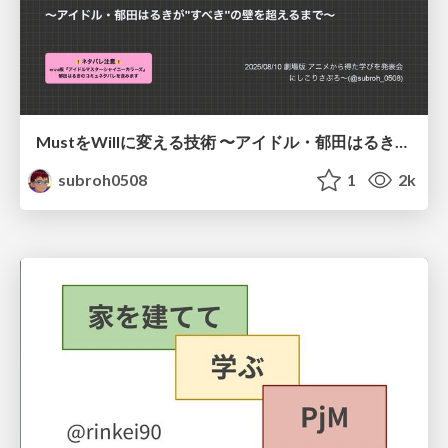
MustをWillに変える技術 〜アイドル・郁田はるきが"すべき"の壁を超えるまで〜
subroh0508
1
2k