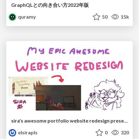
GraphQLとの向き合い方2022年版
quramy
50
15k
sira's awesome portfolio website redesign presentation
elsirapls
0
320