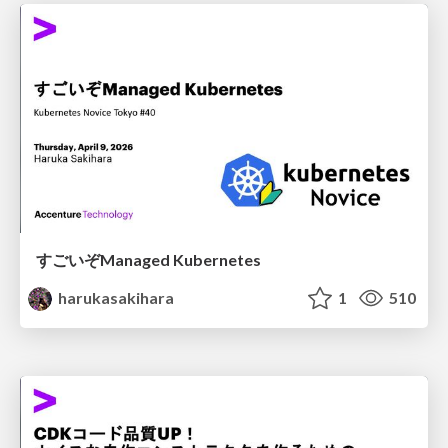
すごいぞManaged Kubernetes
harukasakihara
1
510