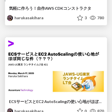
気軽に作ろう！自作AWS CDKコンストラクタ
harukasakihara
3
780
ECSサービスとEC2 AutoScalingの使い心地がほぼ同じな件(？？？)
harukasakihara
0
870