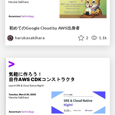
初めてのGoogle Cloud by AWS出身者
harukasakihara
2
1.1k