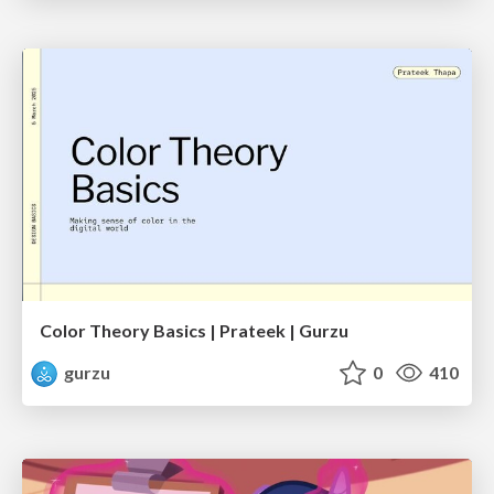
Color Theory Basics | Prateek | Gurzu
gurzu
0
410