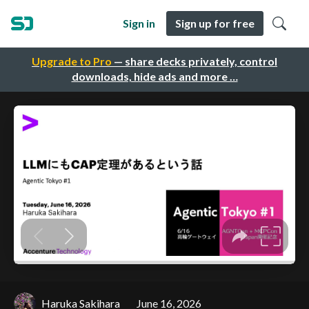
Sign in
Sign up for free
Upgrade to Pro
— share decks privately, control
downloads, hide ads and more …
Haruka Sakihara
June 16, 2026