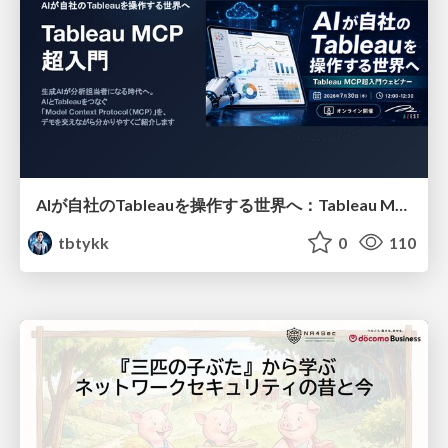
AIが自社のTableauを操作する世界へ：Tableau MCP超入門
tbtykk
0
110