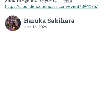
26/6/16 Agentic Tokyo#1にて登壇
https://aibuilders.connpass.com/event/394175/
Haruka Sakihara
June 16, 2026