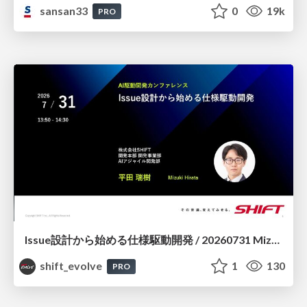
sansan33
0
19k
PRO
Issue設計から始める仕様駆動開発 / 20260731 Mizuki Hirata
shift_evolve
1
130
PRO