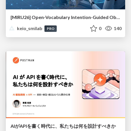
[MIRU26] Open-Vocabulary Intention-Guided Object Detection in Diverse Scenes
keio_smilab
0
140
PRO
AIがAPIを書く時代に、私たちは何を設計すべきか