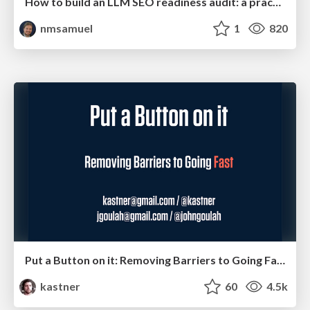
How to build an LLM SEO readiness audit: a practical framework
nmsamuel
1
820
Put a Button on it: Removing Barriers to Going Fast.
kastner
60
4.5k