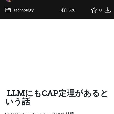
Technology
520
0
LLMにもCAP定理があると
いう話