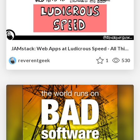
JAMstack: Web Apps at Ludicrous Speed - All Things Open 2022
reverentgeek
1
530