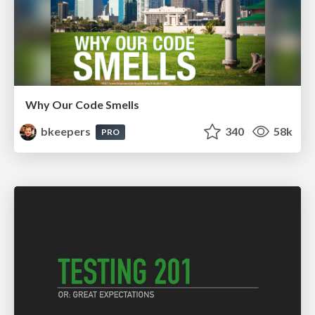
Why Our Code Smells
bkeepers
340
58k
PRO