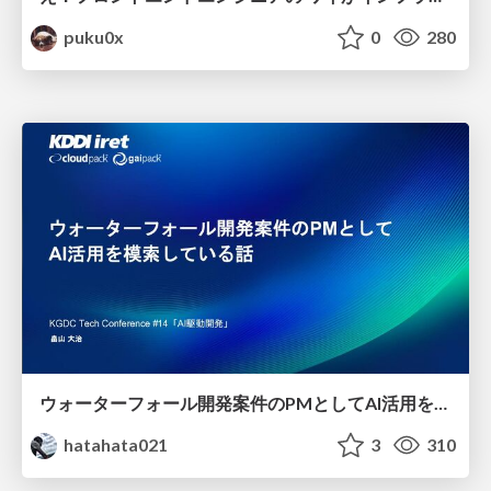
puku0x
0
280
ウォーターフォール開発案件のPMとしてAI活用を模索している話
hatahata021
3
310