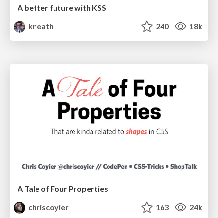
A better future with KSS
kneath
240
18k
A Tale of Four Properties
chriscoyier
163
24k