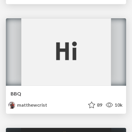
BBQ
matthewcrist
89
10k