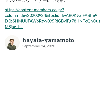
メンバーズウェビナーにて使用。
https://content.members.co.jp/?
column=dev20200924&fbclid=IwAR0KJGIFABhe9
D3bSHMUUFAW6Rtyy095RlGBviFg78HNTcQnOuz
MSjagLbk
hayata-yamamoto
September 24, 2020