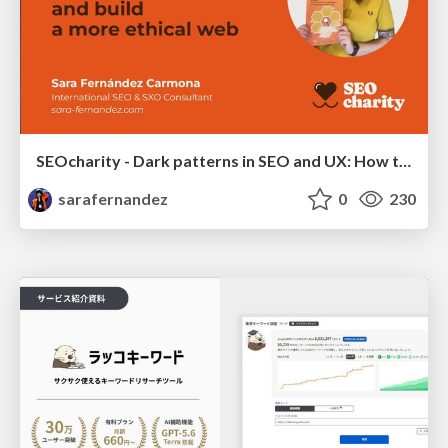
SEOcharity - Dark patterns in SEO and UX: How to avoid them and build a more ethical web
sarafernandez
0
230