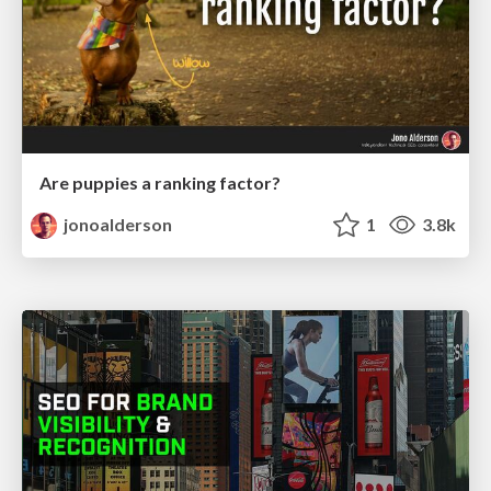
Are puppies a ranking factor?
jonoalderson
1
3.8k