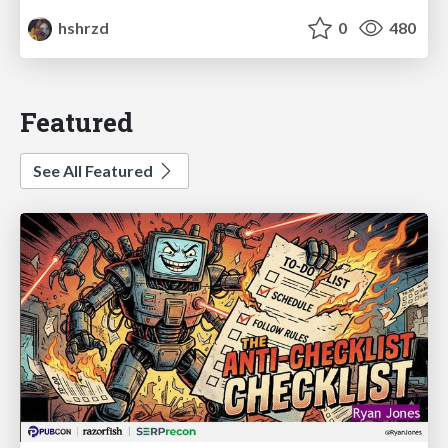
hshrzd
0
480
Featured
See All Featured