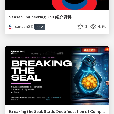
Sansan Engineering Unit 紹介資料
sansan33
1
4.9k
PRO
Breaking the Seal: Static Deobfuscation of Compiled V8 JavaScript Bytecode Malware