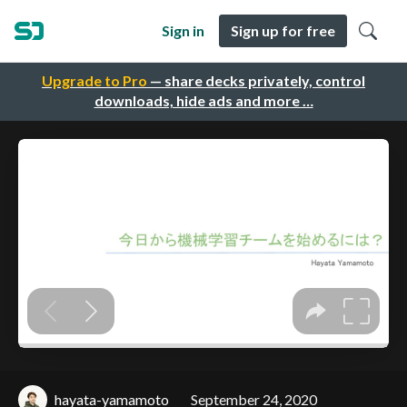
Sign in
Sign up for free
Upgrade to Pro
— share decks privately, control
downloads, hide ads and more …
hayata-yamamoto
September 24, 2020