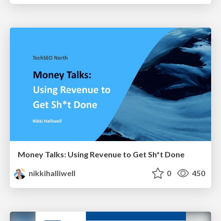
Money Talks: Using Revenue to Get Sh*t Done
nikkihalliwell
0
450