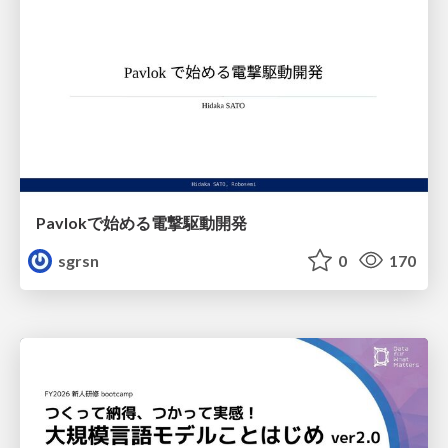
Pavlokで始める電撃駆動開発
sgrsn
0
170