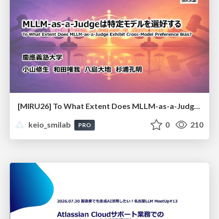
[MIRU26] To What Extent Does MLLM-as-a-Judge Exhibit Cross-Model Preference Bias?
keio_smilab
0
210
PRO