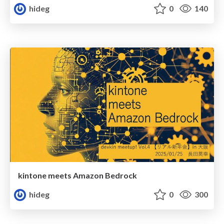
hideg
0
140
kintone meets Amazon Bedrock
hideg
0
300