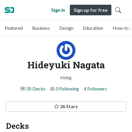
Sign in
Sign up for free
Featured
Business
Design
Education
How-to &
Hideyuki Nagata
hideg
35 Decks
0 Following
4 Followers
36 Stars
Decks