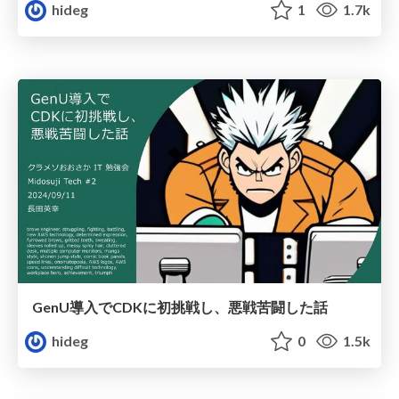
hideg
1
1.7k
GenU導入でCDKに初挑戦し、悪戦苦闘した話
hideg
0
1.5k