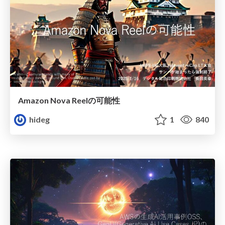
Amazon Nova Reelの可能性
hideg
1
840