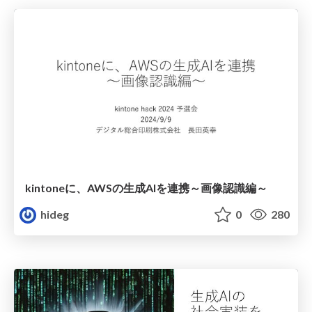
kintoneに、AWSの生成AIを連携～画像認識編～
hideg
0
280