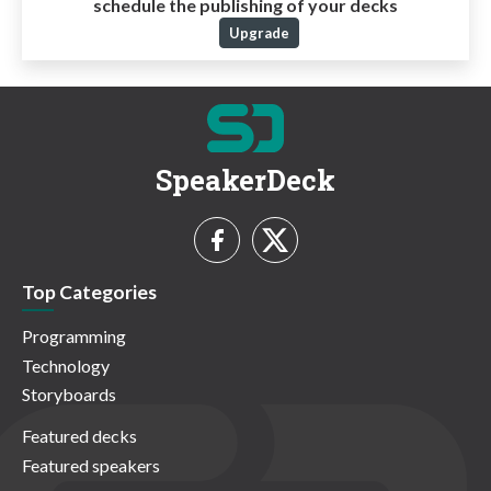
schedule the publishing of your decks
Upgrade
SpeakerDeck
Top Categories
Programming
Technology
Storyboards
Featured decks
Featured speakers