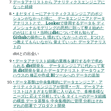
データアナリストから アナリティクスエンジニアに
なった経緯
• まだタイミーにアナリティクスエンジニアのポジ
ションがなかった頃に、 データエンジニアとデータ
アナリストとで、 Lookerで使用するデータを ディ
メンショナルモデリングの思想に則って整え始めた
のがはじまり • 当時はdbtについて何も知らず、
Githubの操作にも 慣れていなかったので、1つひと
つ教えてもらいながら 覚えていった データアナリス
トの
dbtとの出会い
• データアナリスト組織の業務を遂行する中で求め
られる dbt開発を、 データエンジニアに代わって実
施 dbt開発を覚えたデータアナリスト データウェア
ハウスの 修正や作成 BIツールへの データの追加
• データ基盤は中央集権的にデータエンジニア・ア
ナリティクスエンジニアが管理 • 一方、データアナ
リストはさまざまな部署に入り込んで、多種多様な
ニーズに 応えて分析している タイミーのデータ組織
の構造 データ基盤を 中央集権的に管理 分析はそれ
ぞれの部署で プロダクト開発