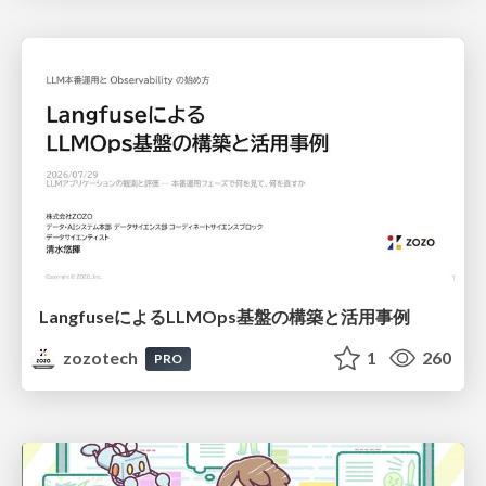
LangfuseによるLLMOps基盤の構築と活用事例
zozotech
1
260
PRO