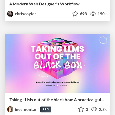
A Modern Web Designer's Workflow
chriscoyier
698
190k
Taking LLMs out of the black box: A practical guide to human-in-the-loop distillation
inesmontani
3
2.3k
PRO