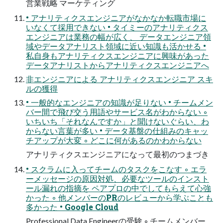
営業戦略 マーケティング
• アナリティクスエンジニアがなかなか転職市場に
いなくて採用できない • タイミーのアナリティクス
エンジニアは業務の幅が広く、 データエンジニア領
域やデータアナリスト領域に近い知識も活かせる •
私自身もアナリティクスエンジニアに興味があった
データアナリストからアナリティクスエンジニアへ
非エンジニアによる アナリティクスエンジニア スキ
ルの獲得
• 一般的なエンジニアの知識が足りない • チームメン
バー間で飛び交う用語やサービス名がわからない ◦
いちいち「それなんですか」と聞けないぐらい、わ
からない言葉が多い • データ基盤の仕組みのキャッ
チアップが大変 ◦ どこに何があるのかわからない
アナリティクスエンジニアになって最初のつまづき
• スクラムに入ってチームのタスクをこなす ◦ エラ
ーメッセージの原因対処、必要なツールのインスト
ール漏れの指摘を ペアプロの中でしてもらえて心強
かった ◦ 他メンバーのPRのレビューから学ぶことも
多かった • Google Cloud
Professional Data Engineerの受験 ◦ チームメンバー