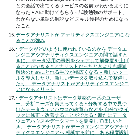
との会話で出てくるサービスの名前 がわかるように
なった • AIに助けてもらう ◦ 試験勉強のサポート、
わからない単語の解説など スキル獲得のためになっ
たこと
データアナリストが アナリティクスエンジニアに な
ることの強み
• データがどのように使われているのかを データエ
ンジニアやアナリティクスエンジニアの間で話すと
きに、 データ活用の事例をシェアして解像度を上げ
ることができる • アナリストだったときよりも課題
解決のためにとれる手段が幅広くなる ◦ 新しいツー
ルを導入したり、新しいデータを取り込んで整備し
たり ... データアナリストがアナリティクスエンジニ
アになるメリット
• データアナリストはデータ基盤の一番のユーザ
ー。分析ニーズが集まってくる • 分析する中で見つ
けたデータウェアハウスの改善点などを 自分でクイ
ックに修正・改善することができる • 新たにデータ
ウェアハウスやデータマートを開発してほしいと
き、 データアナリストがデータエンジニアやアナリ
ティクスエンジニアへ 相談する前に、ある程度設計