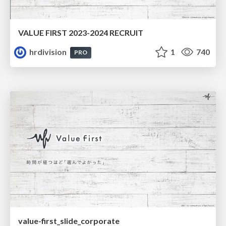
VALUE FIRST 2023-2024 RECRUIT
hrdivision
1
740
PRO
value-first_slide_corporate