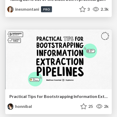
inesmontani
3
2.3k
PRO
Practical Tips for Bootstrapping Information Extraction Pipelines
honnibal
25
2k