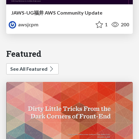
JAWS-UG福井 AWS Community Update
awsjcpm
1
200
Featured
See All Featured