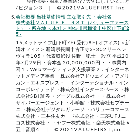
会社概要 / 沿革 / 事業紹介 / 大切にしていること
/ ビジョン 3 ｜ © 2 0 2 1 V A L U E F I R S T , i n c
会社概要 当社基礎情報 主な取引先 ・会社名
株式会社ＶＡＬＵＥ ＦＩＲＳＴ（バリューファース
ト） ・所在地 ＜本社＞ 神奈川県横浜市中区山下町2
5 -
1 5 メットライフ山下町7 F ( 受付) 8 F ( オフィス) ＜新
潟オフィス＞ 新潟県長岡市古正寺3 - 3 0 2 リーベン
ヴィラ1 0 5 ・代表取締役 佐野 聡士 ・設立 平成2 0
年7 月2 9 日 ・資本金 3 0 , 0 0 0 , 0 0 0 円 ・ ・事業内
容 1 ．We b マーケティング支援事業 2 ．インターネ
ットメディア事業 ・株式会社アドウェイズ ・アメリ
カン・エキスプレス・ インターナショナル・イン
コーポレイテッド ・株式会社インタースペース ・株
式会社S B I 証券 ・グーグル株式会社 ・ ・株式会社
サイバーエージェント ・小学館 ・株式会社セプテー
ニ ・株式会社デジタルガレージ ・バリューコマース
株式会社 ・三井住友カード株式会社 ・三菱U F J ニ
コス株式会社 ・ ・ヤフー株式会社 ・楽天株式会社 ※
五十音順 4 ｜ © 2 0 2 1 V A L U E F I R S T , i n c