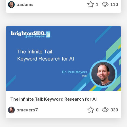
badams
1
110
The Infinite Tail: Keyword Research for AI
pmeyers7
0
330