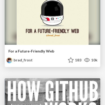
For a Future-Friendly Web
brad_frost
183
10k