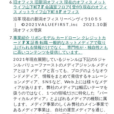
旧オフィス 旧新潟オフィス 現在のオフィス メット
ライフ山下町7 F 会議室フロア( 受付) 現在のオフィ
ス メットライフ山下町８F オフィス
沿革 現在の新潟オフィス リーベンヴィラ1 0 ５ 5
｜ © 2 0 2 1 V A L U E F I R S T , i n c 2 0 2 1 . 1 0 新
潟オフィス増床
事業紹介 リボンモデル カードローン クレジットカ
ード F X 証券 転職 一般的なネットメディアで取り
上げられる情報だけでなく、 専門性が・独自性とも
に高いコンテンツを提供しています。
2 0 2 1 年現在展開しているジャンルは下記の5 ジャ
ンル バリューファーストのメディアジャンル メディ
アとは？ メディアと言っても、ブログのようなオウ
ンドメディア、 情報をまとめて発信するキュレーシ
ョンメディア、 S N S など、We b 上には様々なメデ
ィアがあります。 弊社のメディアは幅広いテーマを
扱うのではなく、１つの領域だけに特化した 『バー
ティカルメディア』とよばれるメディアの種類に属
します。 メディア事業のしくみ 弊社のメイン事業で
あるメディア事業は、 自社の運営メディアを通じ、