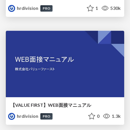
hrdivision
1
530k
PRO
【VALUE FIRST】WEB面接マニュアル
hrdivision
0
1.3k
PRO