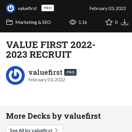
valuefirst
February 03, 2022
PRO
Marketing & SEO
1.1k
0
VALUE FIRST 2022-
2023 RECRUIT
valuefirst
PRO
February 03, 2022
More Decks by valuefirst
See All by valuefirst