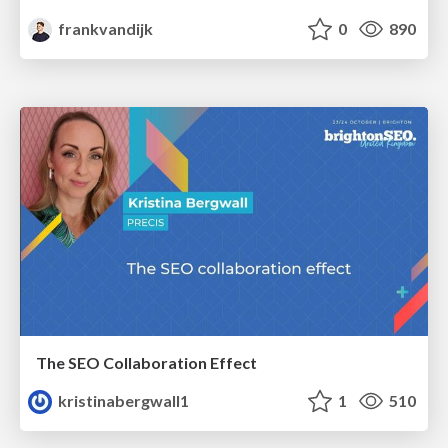
frankvandijk
0
890
The SEO Collaboration Effect
kristinabergwall1
1
510