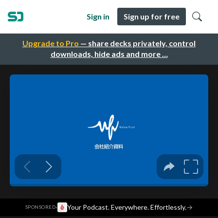
Sign in
Sign up for free
Upgrade to Pro
— share decks privately, control
downloads, hide ads and more …
·
Your Podcast. Everywhere. Effortlessly.
→
SPONSORED