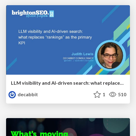
LLM visibility and AI-driven search: what replaces “rankings” as the primary KPI - BrightonSEO April 2026
decabbit
1
510