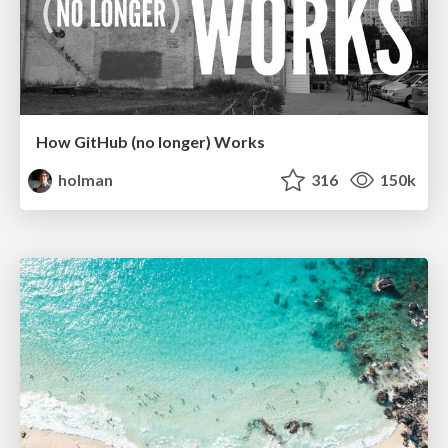
How GitHub (no longer) Works
holman
316
150k