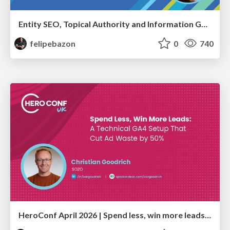
Entity SEO, Topical Authority and Information Gain in the Age of AI Searches - BrightonSEO 2026
felipebazon
0
740
HeroConf April 2026 | Spend less, win more leads: A technical GA4 setup that cut ad waste by 50% (Christian Goodrich)