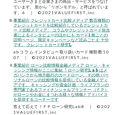
ユーザーさまと企業さまの商品・サービスをつなげ
ています。 形から「リボンモデル」と呼ばれていま
す。 6 ｜ © 2 0 2 1 V A L U E F I R S T , i n c
事業紹介 クレジットカード比較メディア 数百種類の
クレジットカードを比較紹介しているクレジットカ
ー ド比較メディア。 コラムやクレジットカード担当
者によるインタビューのほかにも カード1 枚ごとの
説明ページ、限定キャンペーンなど読みごたえ 十分
です。 クレジッ トカード研究L
a b コ ラ ム インタビュー 取り扱いカード 種類 数 1 0
0 7 ｜ © 2 0 2 1 V A L U E F I R S T , i n c
事業紹介 ローン比較情報金融メディア ローン・キャ
ッシング情報がここに集結︕ ローン研究L a b はメ
ガバンクから地方銀行のカードローン、その他 パー
ソナルローンの比較情報を提供している金融メディ
アです。 キャッシングや資金計画・ライフプランの
専門家であるファイナンシャルプランナー （ＦＰ）
がローンやお金にまつわる様々な情報とアドバイス
を提供するコーナーです
答えて応えて ！ＦＰ ローン研究L a b 8 ｜ © 2 0 2
1 V A L U E F I R S T , i n c