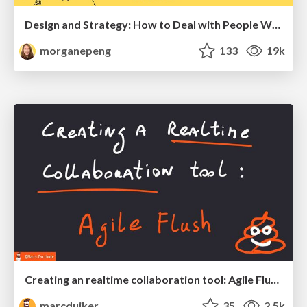
Design and Strategy: How to Deal with People Who Don’t "Get" Design
morganepeng
133
19k
Creating an realtime collaboration tool: Agile Flush - .NET Oxford
marcduiker
35
2.5k