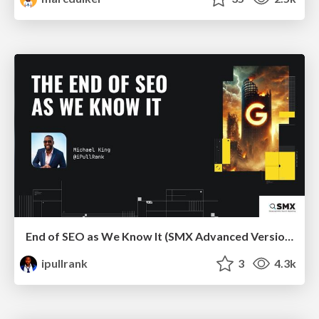
End of SEO as We Know It (SMX Advanced Version)
ipullrank
3
4.3k