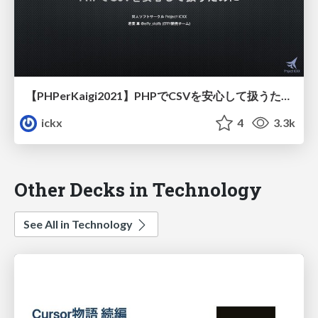
【PHPerKaigi2021】PHPでCSVを安心して扱うために
ickx
4
3.3k
Other Decks in Technology
See All in Technology