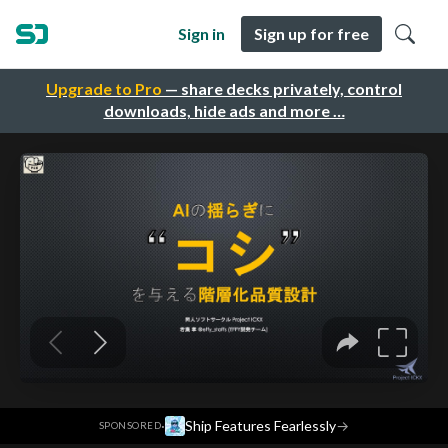
Sign in
Sign up for free
Upgrade to Pro
— share decks privately, control
downloads, hide ads and more …
·
Ship Features Fearlessly
→
SPONSORED