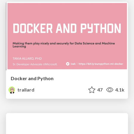
Docker and Python
trallard
47
4.1k