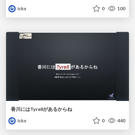
ickx
0
100
香川にはTyrellがあるからね
ickx
0
440