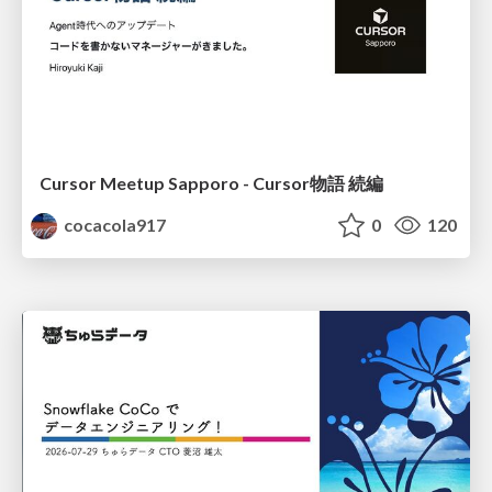
Cursor Meetup Sapporo - Cursor物語 続編
cocacola917
0
120