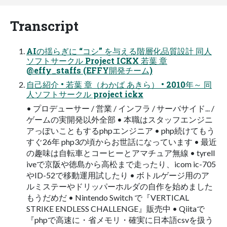
Transcript
AIの揺らぎに “コシ” を与える階層化品質設計 同人
ソフトサークル Project ICKX 若葉 章
@effy_staffs (EFFY開発チーム)
自己紹介 • 若葉 章（わかば あきら） • 2010年～ 同
人ソフトサークル project ickx
• プロデューサー / 営業 / インフラ / サーバサイド... /
ゲームの実開発以外全部 • 本職はスタッフエンジニ
アっぽいこともするphpエンジニア • php続けてもう
すぐ26年 php3の頃からお世話になっています • 最近
の趣味は自転車とコーヒーとアマチュア無線 • tyrell
iveで京阪や徳島から高松まで走ったり、icom ic-705
やID-52で移動運用試したり • ボトルゲージ用のア
ルミステーやドリッパーホルダの自作を始めました
もうだめだ • Nintendo Switch で『VERTICAL
STRIKE ENDLESS CHALLENGE』販売中 • Qiitaで
『phpで高速に・省メモリ・確実に日本語csvを扱う