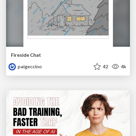
Fireside Chat
paigeccino
42
4k