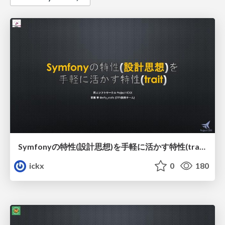
Symfonyの特性(設計思想)を手軽に活かす特性(trait)
ickx
0
180