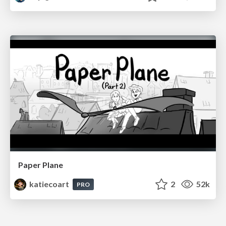
Paper Plane
katiecoart
2
52k
PRO