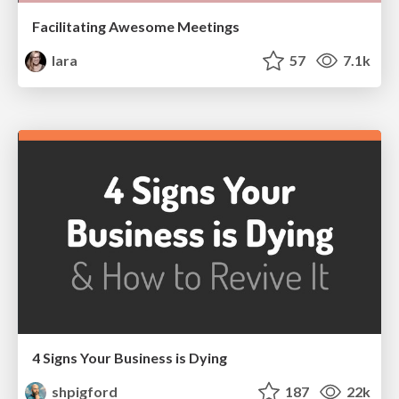
Facilitating Awesome Meetings
lara
57
7.1k
4 Signs Your Business is Dying
shpigford
187
22k