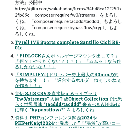
方法』公開中
https://qiita.com/wakabadou/items/84b48ca12f25fb
2fb69c 「composer require fw3/streams」をよろし
くね。 「composer require tacddd/tacddd」もよろし
くね。 「composer require bypassflow/crypt」もよ
ろしくね。
Tyrell IVE Sports complete Santillo Cicli RB-
01e
「FIDLOCKさんボトルゲージマウンタ出して？」
「何？！やりたくない？！？！」 「ムムッ！なら作
るしかないな！！」
「SIMPLIFYはドリッパー史上最大の40mmの穴
を持ちます！！」 「適合するホルダーねぇじゃねぇ
か作る！！」
宣伝 SJIS CSVを直接扱えるライブラリ
“fw3/streams“ 人類作成Object Collectionでは恐
らく世界最速 “tacddd/tacddd” 来るべきAI化時代
に輝く “bypassflow/*” をよろしくね
資料１ PHPカンファレンス関西2024や
PHPerKaigi2024で 発表した”「“品質”が高いコー