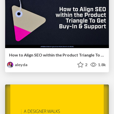
How to Align SEO within the Product Triangle To Get Buy-In & Support - #RIMC
aleyda
2
1.8k