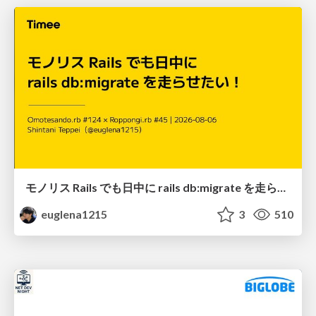
モノリス Rails でも日中に rails db:migrate を走らせたい！ / Daytime rails db:migrate on Monolithic Rails!
euglena1215
3
510