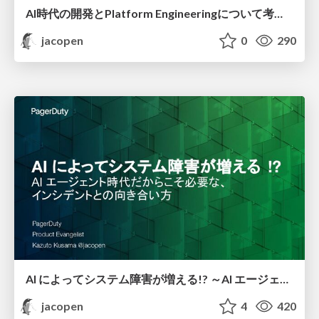
AI時代の開発とPlatform Engineeringについて考える
jacopen
0
290
AI によってシステム障害が増える!? ～AI エージェント時代だからこそ必要な、インシデントとの向き合い方～
jacopen
4
420