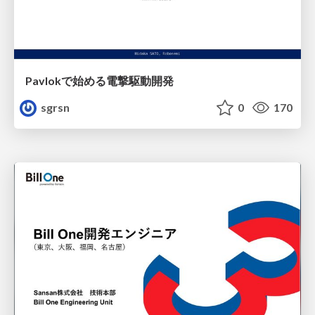
Pavlokで始める電撃駆動開発
sgrsn
0
170