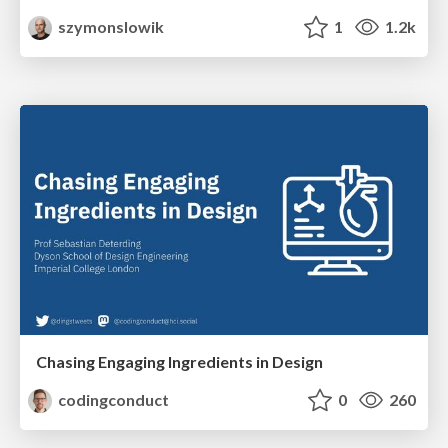
szymonslowik
1
1.2k
Chasing Engaging Ingredients in Design
codingconduct
0
260