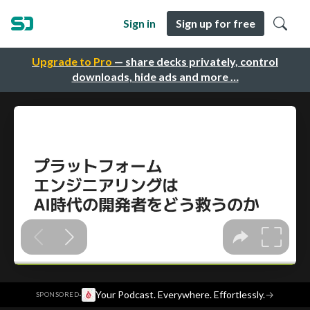
Sign in
Sign up for free
Upgrade to Pro
— share decks privately, control
downloads, hide ads and more …
·
Your Podcast. Everywhere. Effortlessly.
→
SPONSORED