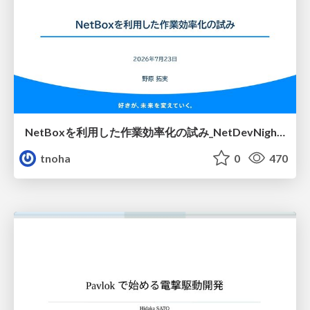
NetBoxを利用した作業効率化の試み_NetDevNight4
tnoha
0
470