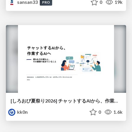
sansan33
0
19k
PRO
[しろおび夏祭り2026] チャットするAIから、作業するAIへ - 使われ方の変化と、その裏側で起きていること
kk0n
0
1.6k