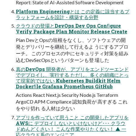
Report: State of AI-Assisted Software Development
Platform Engineeringとは この定義に該当するプ
ラットフォームを設計・構築する分野
クラウドの登場とDevOps Dev Ops Conﬁgure
Verify Package Plan Monitor Release Create
Plan DevとOpsの垣根をなくし、ソフトウェアの開
発とデリバリーを継続して行えるよ うにするアプロ
ーチ。 このプロセスの中にセキュリティ対策を組み
込むDevSecOpsというパターンも登 場した
真のDevOps 開発者が、アプリをエンドツーエンド
でデプロイし、実行する ただし、多くの組織にとっ
て現実的ではない Kubernetes Buildkit Helm
Dockerﬁle Grafana Prometheus GitHub
Actions React Next.js Security Node.js Terraform
ArgoCD APM Compliance 認知負荷が 高すぎる これ
をやり切れ る人材は少ない
アプリを作っていて思うこと この開発したアプリを
AWSに デプロイしないといけないけど･･･ クラウ
ドめんどくさい！ こんな作業やりたくない！ ▲ 一
応クラウド系のエンジニア