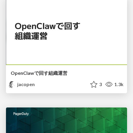
OpenClawで回す組織運営
jacopen
3
1.3k