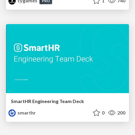
cygames
1
740
PRO
SmartHR Engineering Team Deck
smarthr
0
200