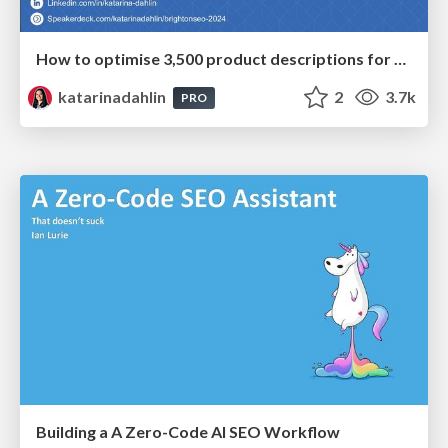
How to optimise 3,500 product descriptions for ecommerce in one day using ChatGPT
katarinadahlin
2
3.7k
PRO
Building a A Zero-Code AI SEO Workflow