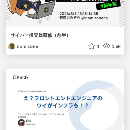
サイバー捜査員研修（前半）
nomizone
1
1.8k