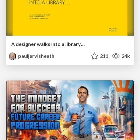
A designer walks into a library…
pauljervisheath
211
24k