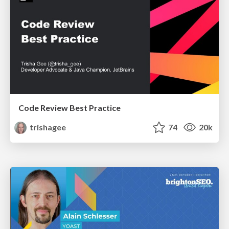
Code Review Best Practice
trishagee
74
20k