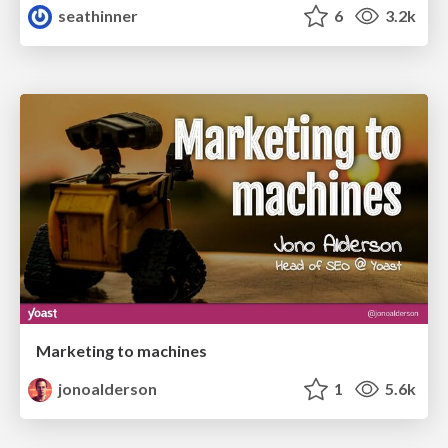
seathinner
6
3.2k
Marketing to machines
jonoalderson
1
5.6k