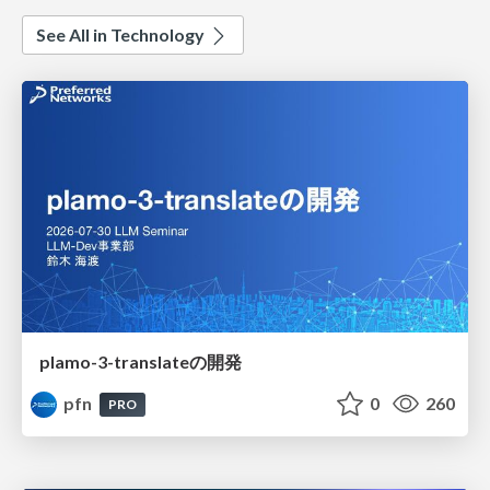
See All in Technology
plamo-3-translateの開発
pfn
0
260
PRO