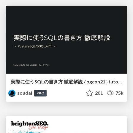
実際に使うSQLの書き方 徹底解説 / pgcon21j-tutorial
soudai
201
75k
PRO