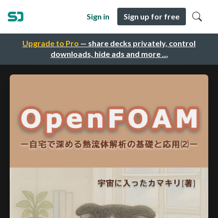
Sign in
Sign up for free
Upgrade to Pro
— share decks privately, control
downloads, hide ads and more …