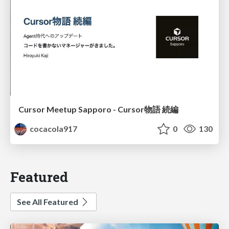
Cursor Meetup Sapporo - Cursor物語 続編
cocacola917
0
130
Featured
See All Featured