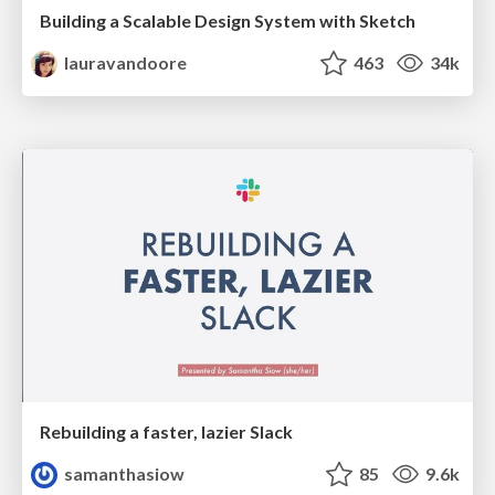
Building a Scalable Design System with Sketch
lauravandoore
463
34k
Rebuilding a faster, lazier Slack
samanthasiow
85
9.6k