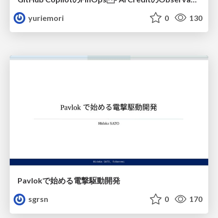
yuriemori
0
130
Pavlokで始める電撃駆動開発
sgrsn
0
170