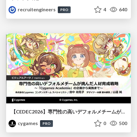
recruitengineers
4
640
PRO
【CEDEC2026】専門性の高いデフォルメチームが挑んだ人材育成戦略 〜Cygames Academiaの企画から実施まで〜
cygames
0
500
PRO