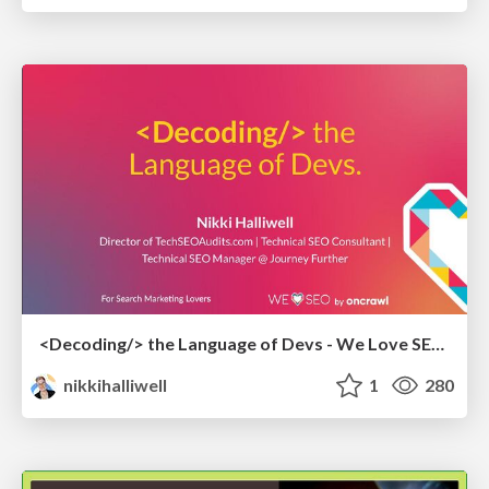
<Decoding/> the Language of Devs - We Love SEO 2024
nikkihalliwell
1
280