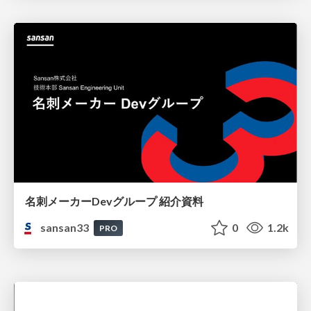
名刺メーカーDevグループ 紹介資料
sansan33
0
1.2k
PRO