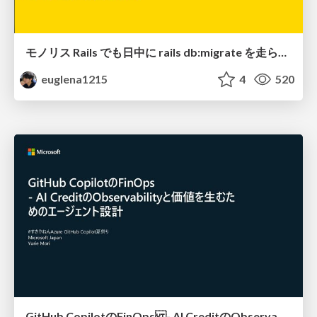
モノリス Rails でも日中に rails db:migrate を走らせたい！ / Daytime rails db:migrate on Monolithic Rails!
euglena1215
4
520
GitHub CopilotのFinOps - AI CreditのObservabilityと価値を生むためのエージェント設計