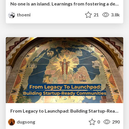
No one is an island. Learnings from fostering a developers community.
thoeni
21
3.8k
From Legacy to Launchpad: Building Startup-Ready Communities
dugsong
0
290