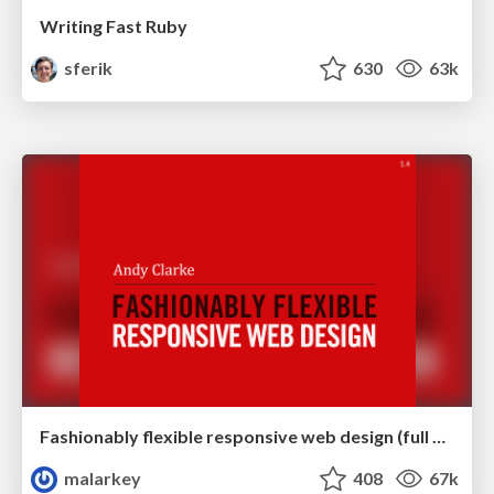
Writing Fast Ruby
sferik
630
63k
Fashionably flexible responsive web design (full day workshop)
malarkey
408
67k