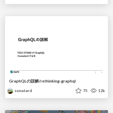
GraphQLの誤解/rethinking-graphql
sonatard
75
12k