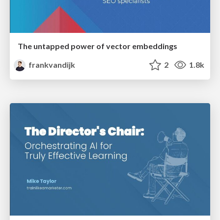
The untapped power of vector embeddings
frankvandijk
2
1.8k