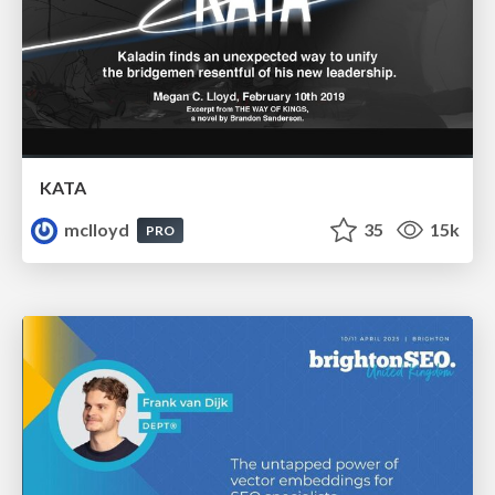
KATA
mclloyd
35
15k
PRO