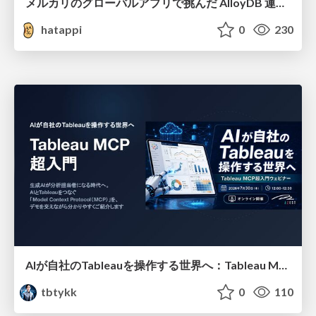
メルカリのグローバルアプリで挑んだ AlloyDB 運用と課題解決の実践記
hatappi
0
230
AIが自社のTableauを操作する世界へ：Tableau MCP超入門
tbtykk
0
110