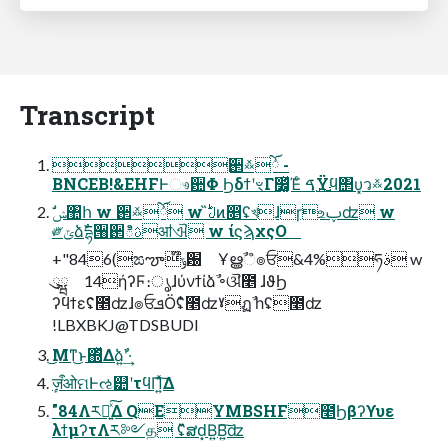
Transcript
઒࿏ོٛ -
BNCEB!&EHFͰෳ਺Φ ϦδϯʹৼΓ෼͚ͯΈͨ ࢛ࠃΫϥ΢υ͓ว࿏2021
༗ݶձࣾདྷ੘઒ిࢉॴଐ w ίϛϡχςΟ
+"846(ಙౡ໊ݹ԰ Ұൠࣾஂ๏ਓ&4%ཧࣄ w
ུྺ 14ήʔϜ։ൃɺύνϯίձࣾ ৽ଔ̍೥ ɺϑϦ
ʔϥϯεʢ̑೥ʣɺ๏ਓܦӦʢ̍̐೥ʣˠฏࣾ һʢ೥ʣ
!LBXBKJ@TDSBUDI
͜Μͳ͜ͱ΍ͬͯΔձࣾʹ͍·͢
ٕज़ऀओମͰઌ୺ʹτϥΠ͍ͯ͠Δ
"84Λར༻͍ͯ͠Δ QEYMBSHF೥Ϧβʔϒυε
λϯμʔτΛར༻த ʢ̏̌̌̌ສԁ͙Β͍Β͍͠ʣ