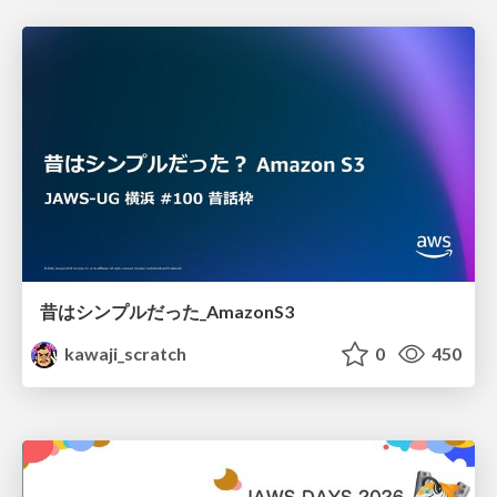
昔はシンプルだった_AmazonS3
kawaji_scratch
0
450