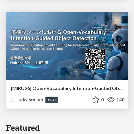
[MIRU26] Open-Vocabulary Intention-Guided Object Detection in Diverse Scenes
keio_smilab
0
140
PRO
Featured