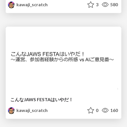
kawaji_scratch
3
580
こんなJAWS FESTAはいやだ！
kawaji_scratch
0
160