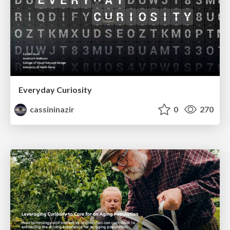
Everyday Curiosity
cassininazir
0
270