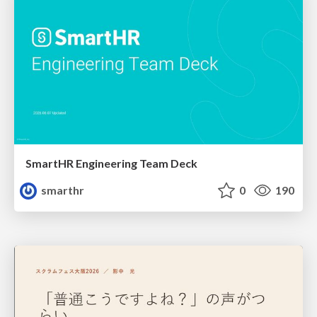
SmartHR Engineering Team Deck
smarthr
0
190