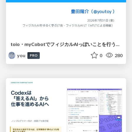
toio・myCobotでフィジカルAIっぽいことを行うための検討（とりあえず調査） / フィジカルAI LT（IoTLTによる開催）
you
0
280
PRO