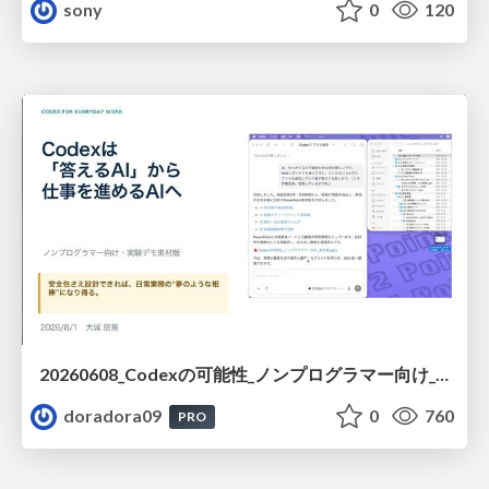
sony
0
120
20260608_Codexの可能性_ノンプログラマー向け_大城追記
doradora09
0
760
PRO