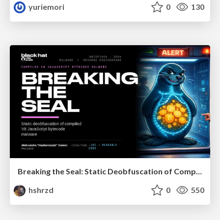
yuriemori
0
130
Breaking the Seal: Static Deobfuscation of Compiled V8 JavaScript Bytecode Malware
hshrzd
0
550