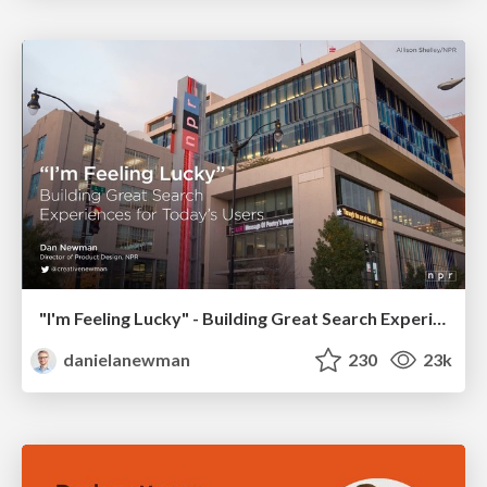
"I'm Feeling Lucky" - Building Great Search Experiences for Today's Users (#IAC19)
danielanewman
230
23k