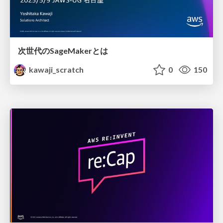
次世代のSageMakerとは
kawaji_scratch
0
150