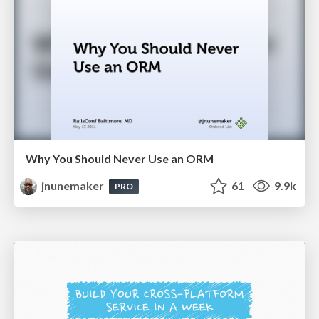
Why You Should Never Use an ORM
jnunemaker
61
9.9k
PRO