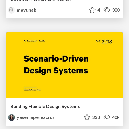
mayunak
4
380
Building Flexible Design Systems
yeseniaperezcruz
330
40k