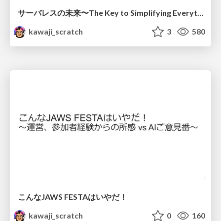
サーバレスの未来〜The Key to Simplifying Everything〜
kawaji_scratch
3
580
こんなJAWS FESTAはいやだ！
kawaji_scratch
0
160