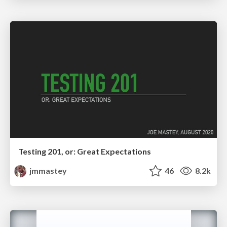
Testing 201, or: Great Expectations
jmmastey
46
8.2k