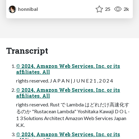
honnibal
25
2k
Transcript
© 2024, Amazon Web Services, Inc. or its
affiliates. All
rights reserved. J A P A N | J U N E 2 1 , 2 0 2 4
© 2024, Amazon Web Services, Inc. or its
affiliates. All
rights reserved. Rust で Lambda はどれだけ⾼速化す
るのか "Rustacean Lambda" Yoshitaka Kawaji D O L -
1 3 Solutions Architect Amazon Web Services Japan
K.K.
© 2024, Amazon Web Services, Inc. or its