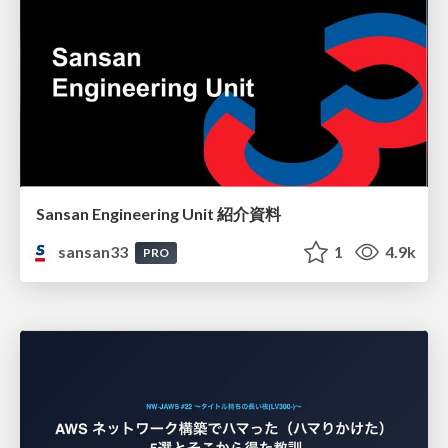
Sansan Engineering Unit 紹介資料
sansan33
1
4.9k
PRO