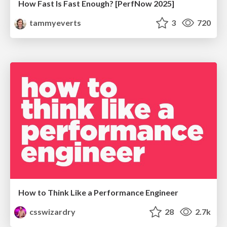
How Fast Is Fast Enough? [PerfNow 2025]
tammyeverts
3
720
How to Think Like a Performance Engineer
csswizardry
28
2.7k