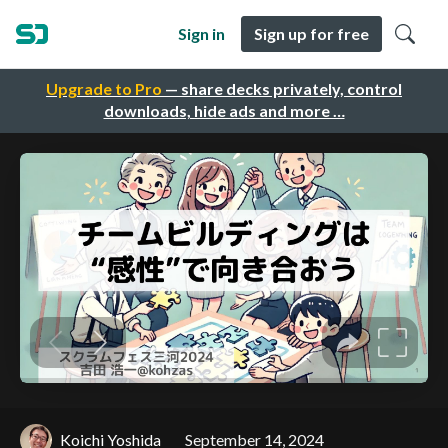
Sign in
Sign up for free
Upgrade to Pro
— share decks privately, control
downloads, hide ads and more …
Koichi Yoshida
September 14, 2024