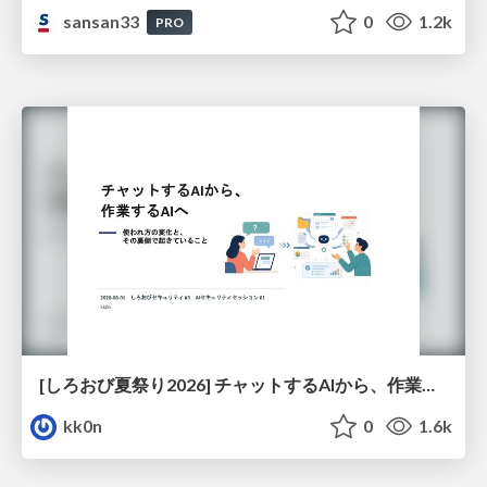
sansan33
0
1.2k
PRO
[しろおび夏祭り2026] チャットするAIから、作業するAIへ - 使われ方の変化と、その裏側で起きていること
kk0n
0
1.6k