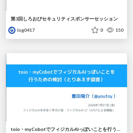
第3回しろおびセキュリティスポンサーセッション
log0417
0
150
toio・myCobotでフィジカルAIっぽいことを行うための検討（とりあえず調査） / フィジカルAI LT（IoTLTによる開催）