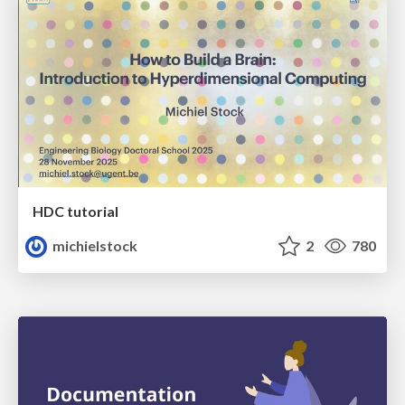
HDC tutorial
michielstock
2
780