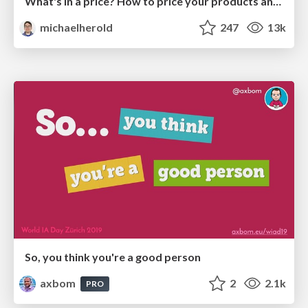
What's in a price? How to price your products and services
michaelherold
247
13k
So, you think you're a good person
axbom
2
2.1k
PRO