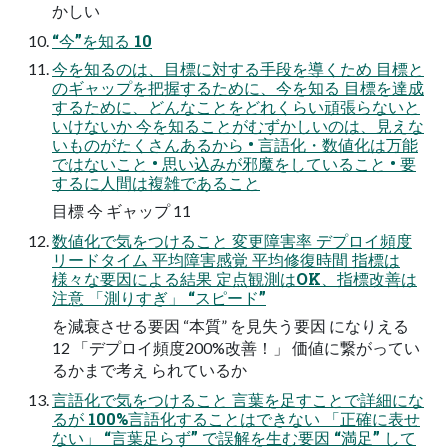
かしい
“今”を知る 10
今を知るのは、目標に対する手段を導くため 目標と
のギャップを把握するために、今を知る 目標を達成
するために、どんなことをどれくらい頑張らないと
いけないか 今を知ることがむずかしいのは、見えな
いものがたくさんあるから • 言語化・数値化は万能
ではないこと • 思い込みが邪魔をしていること • 要
するに人間は複雑であること
目標 今 ギャップ 11
数値化で気をつけること 変更障害率 デプロイ頻度
リードタイム 平均障害感覚 平均修復時間 指標は
様々な要因による結果 定点観測はOK、指標改善は
注意 「測りすぎ」 “スピード”
を減衰させる要因 “本質” を見失う要因 になりえる
12 「デプロイ頻度200%改善！」 価値に繋がってい
るかまで考え られているか
言語化で気をつけること 言葉を足すことで詳細にな
るが 100%言語化することはできない 「正確に表せ
ない」 “言葉足らず” で誤解を生む要因 “満足” して