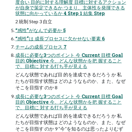
度合い 目的に対する理解度 目標に対するアクション
が自身で策定できるか つまり、主体性を発揮できる
状態に向かっているか 4 Step 1 結集 Step
2 統制 Step 3 自立
“感性”がなんで必要か 5
“感性”は 成長プロセスに欠かせない要素 6
チームの成長プロセス 7
成長に必要な3つのポイント 今 Current 目標 Goal
目的 Objective 今、どんな状態かを把 握すること
で、目標に 対する打ち手が見える
どんな状態であれば目 的を達成できるだろう か 私
たちが目指す状態は どのようなものか、ま た、なぜ
そこを目指す のか 8
成長に必要な3つのポイント 今 Current 目標 Goal
目的 Objective 今、どんな状態かを把 握すること
で、目標に 対する打ち手が見える
どんな状態であれば目 的を達成できるだろう か 私
たちが目指す状態は どのようなものか、ま た、なぜ
そこを目指す のか 9 “今”を知るのは思ったよりむず