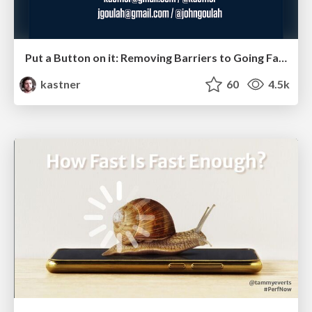
Put a Button on it: Removing Barriers to Going Fast.
kastner
60
4.5k