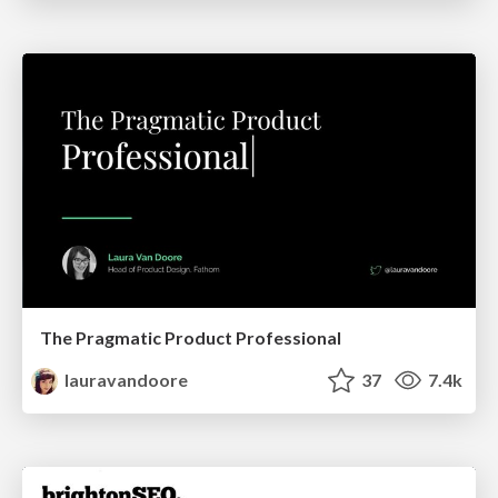
The Pragmatic Product Professional
lauravandoore
37
7.4k