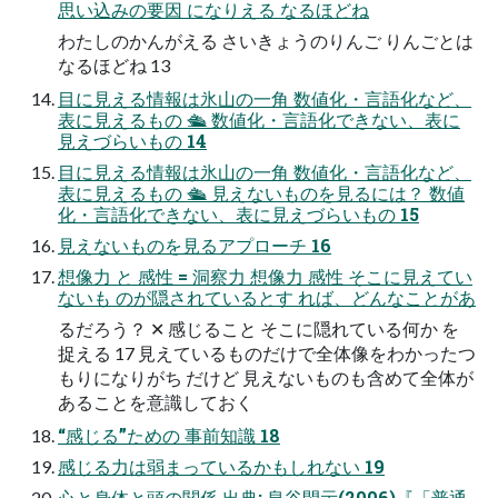
思い込みの要因 になりえる なるほどね
わたしのかんがえる さいきょうのりんご りんごとは
なるほどね 13
目に見える情報は氷山の一角 数値化・言語化など、
表に見えるもの 🛳 数値化・言語化できない、表に
見えづらいもの 14
目に見える情報は氷山の一角 数値化・言語化など、
表に見えるもの 🛳 見えないものを見るには？ 数値
化・言語化できない、表に見えづらいもの 15
見えないものを見るアプローチ 16
想像力 と 感性 = 洞察力 想像力 感性 そこに見えてい
ないも のが隠されているとす れば、どんなことがあ
るだろう？ ✕ 感じること そこに隠れている何か を
捉える 17 見えているものだけで全体像をわかったつ
もりになりがち だけど 見えないものも含めて全体が
あることを意識しておく
“感じる”ための 事前知識 18
感じる力は弱まっているかもしれない 19
心と身体と頭の関係 出典: 泉谷閑示(2006)『「普通