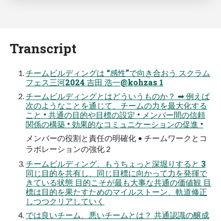
Transcript
チームビルディングは “感性”で向き合おう スクラム
フェス三河2024 吉田 浩一@kohzas 1
チームビルディングとはどういうものか？ ➡ 例えば
次のようなことを通じて、チームの力を最大化する
こと • 共通の目的や目標の設定 • メンバー間の信頼
関係の構築 • 効果的なコミュニケーションの促進 •
メンバーの役割と責任の明確化 • チームワークとコ
ラボレーションの強化 2
チームビルディング、もうちょっと深堀りすると 3
同じ目的を共有し、同じ目標に向かって力を発揮で
きている状態 目的こそが最も大事な共通の価値観 目
標は目的を果たすためのマイルストーン、軌道修正
しつつクリアしていく
では良いチーム、悪いチームとは？ 共通認識の醸成