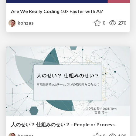
Are We Really Coding 10× Faster with AI?
kohzas
0
270
人のせい？ 仕組みのせい？ - People or Process
kohzas
0
120