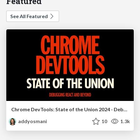
Featured
See All Featured
Chrome DevTools: State of the Union 2024 - Debugging React & Beyond
addyosmani
10
1.3k