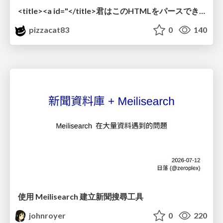
<title><a id="</title>君はこのHTMLをパースできるか"></a></title> #雑LT_study
pizzacat83
0
140
使用 Meilisearch 建立新聞搜尋工具
johnroyer
0
220