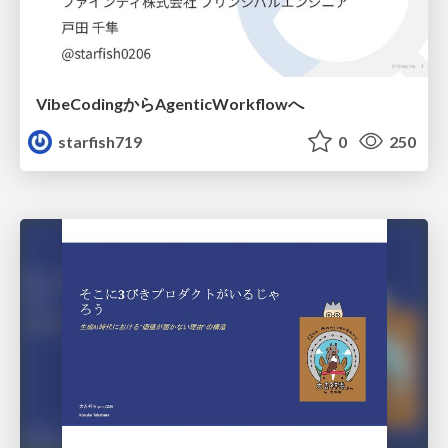
VibeCodingからAgenticWorkflowへ
starfish719
0
250