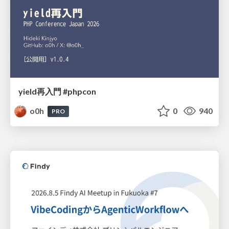
yield再入門 #phpcon
o0h
0
940
PRO