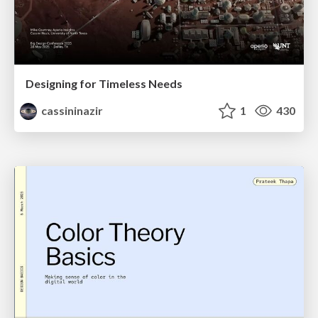
Designing for Timeless Needs
cassininazir
1
430