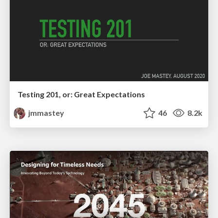
Testing 201, or: Great Expectations
jmmastey
46
8.2k