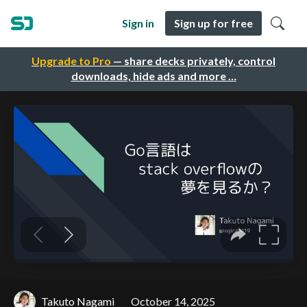
Sign in
Sign up for free
Upgrade to Pro
— share decks privately, control
downloads, hide ads and more …
Takuto Nagami
October 14, 2025