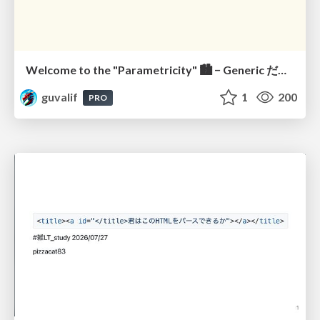
Welcome to the "Parametricity" 🏙️ − Generic だけど Specific な世界 −
guvalif
1
200
PRO