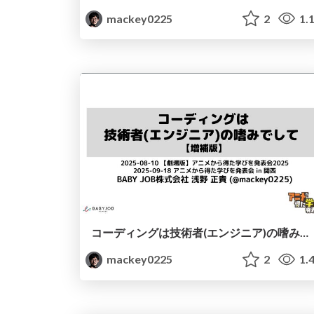
mackey0225
2
1.
コーディングは技術者(エンジニア)の嗜みでして / Learning the System Development Mindset from Rock Lady
mackey0225
2
1.