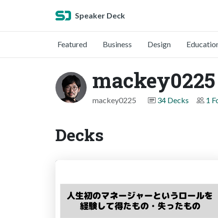
Speaker Deck
Featured
Business
Design
Educatio
mackey0225
mackey0225
34 Decks
1 F
Decks