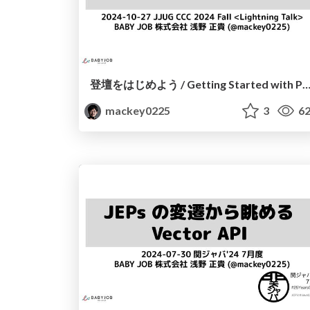
登壇をはじめよう / Getting Started with Presentat
mackey0225
3
62