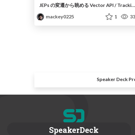
JEPs の変遷から眺める Vector API / Tracking the Progress of Vector API via JEPs
mackey0225
1
33
Speaker Deck Pr
SpeakerDeck