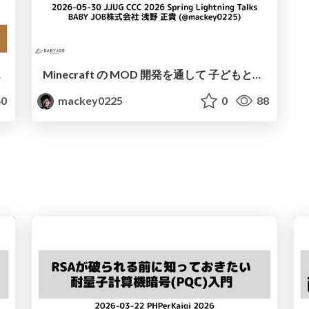
r Role
Minecraft の MOD 開発を通して 子どもと一緒に考えるシステム開発について / Thinking About System Development with Children #jjug_ccc
0
mackey0225
0
88