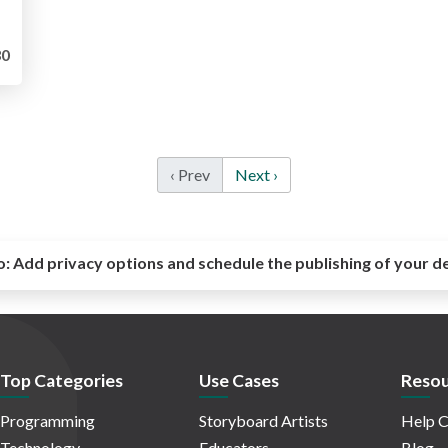
0
‹ Prev
Next ›
o:
Add privacy options and schedule the publishing of your d
Top Categories
Use Cases
Resou
Programming
Storyboard Artists
Help C
Technology
Educators
Blog