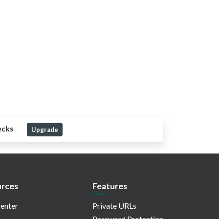
ecks
Upgrade
rces
Features
enter
Private URLs
Password Protection