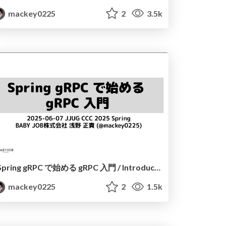
mackey0225
2
3.5k
Spring gRPC で始める gRPC 入門 / Introduction to gRPC with Spring gRPC
mackey0225
2
1.5k