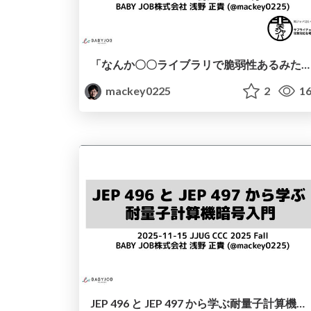
「なんか〇〇ライブラリで脆弱性あるみたいなんだけど。。。」から始める脆弱性対応 / First Steps in Vulnerability Response
mackey0225
2
16
JEP 496 と JEP 497 から学ぶ耐量子計算機暗号入門 / Learning Post-Quantum Crypto Basics from JEP 496 & 497