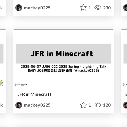
1k
mackey0225
1
230
JFR in Minecraft
4k
mackey0225
1
120