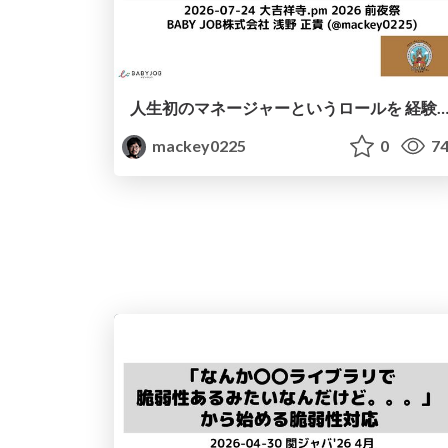
人生初のマネージャーというロールを 経験して得たもの・失ったもの / Reflections on My First Manage
mackey0225
0
74