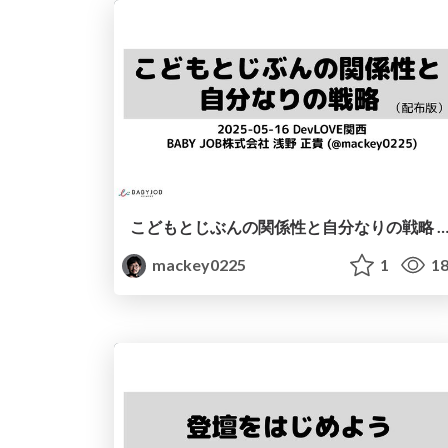
こどもとじぶんの関係性と自分なりの戦略 / My personal parenting strategies as an IT en
mackey0225
1
18