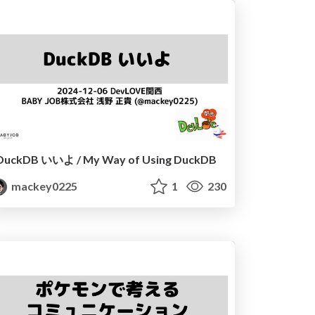
DuckDB いいよ / My Way of Using DuckDB
mackey0225
1
230