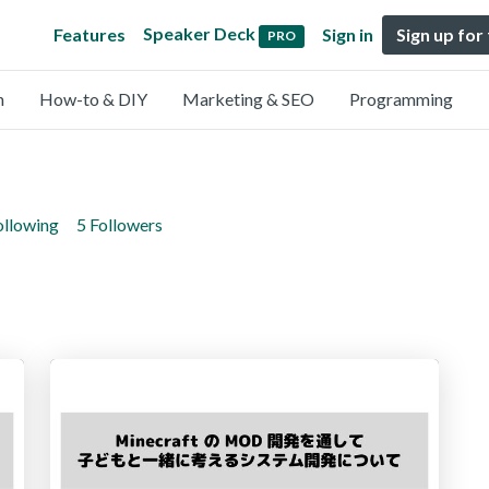
Speaker Deck
Features
Sign in
Sign up for
PRO
n
How-to & DIY
Marketing & SEO
Programming
ollowing
5 Followers