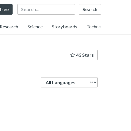
Search
 free
Research
Science
Storyboards
Technology
43 Stars
Language