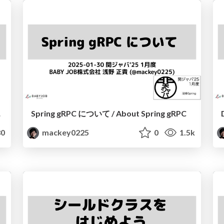
gineer
Spring gRPC について / About Spring gRPC
0
mackey0225
0
1.5k