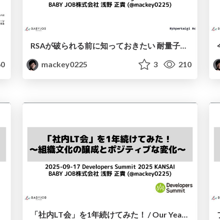
RSAが破られる前に知っておきたい 耐量子計算機暗号(PQC)入門 / Intro to PQC: Preparing for the Post-RSA Era
0
mackey0225
3
210
「社内LT会」を1年続けてみた！ / Our Year-Long Journey of Internal Lightning Talks