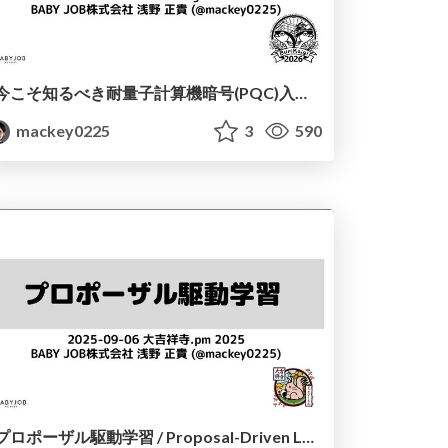
今こそ知るべき耐量子計算機暗号(PQC)入門 / PQC: What You Need to Know Now
mackey0225
3
590
プロポーザル駆動学習 / Proposal-Driven Learning