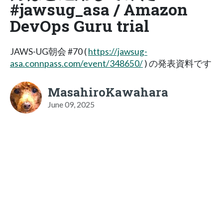
#jawsug_asa / Amazon
DevOps Guru trial
JAWS-UG朝会 #70 (
https://jawsug-
asa.connpass.com/event/348650/
) の発表資料です
MasahiroKawahara
June 09, 2025