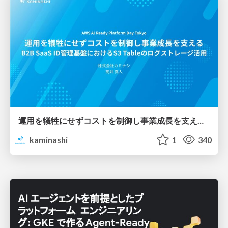
運用を犠牲にせずコストを制御し事業成長を支える B2B SaaS ID管理基盤におけるS3 Tableのログストレージ活用
kaminashi
1
340