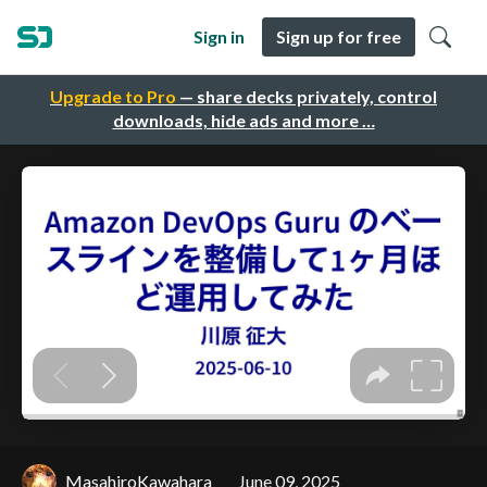
Sign in
Sign up for free
Upgrade to Pro
— share decks privately, control
downloads, hide ads and more …
MasahiroKawahara
June 09, 2025