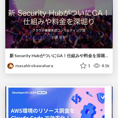
新 Security HubがついにGA！仕組みや料金を深堀り #AWSreInvent #regrowth / AWS Security Hub Advanced GA
masahirokawahara
1
4.1k