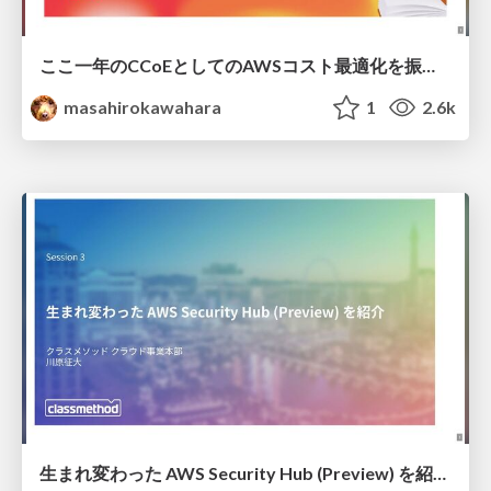
ここ一年のCCoEとしてのAWSコスト最適化を振り返る / CCoE AWS Cost Optimization devio2025
masahirokawahara
1
2.6k
生まれ変わった AWS Security Hub (Preview) を紹介 #reInforce_osaka / reInforce New Security Hub