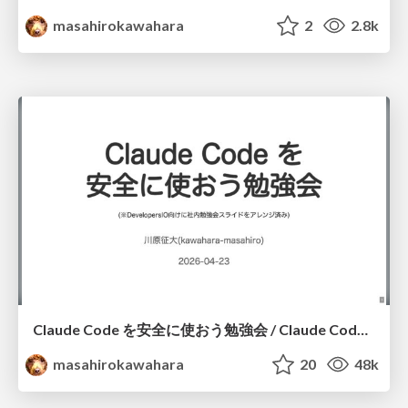
masahirokawahara
2
2.8k
Claude Code を安全に使おう勉強会 / Claude Code Security Basics
masahirokawahara
20
48k