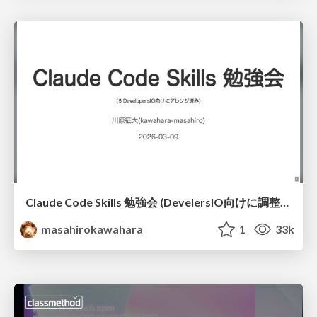
Claude Code Skills 勉強会 (DevelersIO向けに調整済み) / claude code skills for devio
masahirokawahara
1
33k