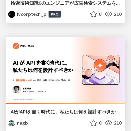
検索技術知識0のエンジニアが広告検索システムを内製化して運用するまで
lycorptech_jp
0
210
PRO
AIがAPIを書く時代に、私たちは何を設計すべきか
nagix
0
210