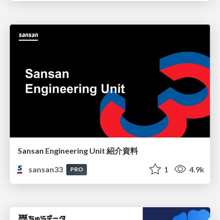
Sansan Engineering Unit 紹介資料
sansan33
1
4.9k
PRO