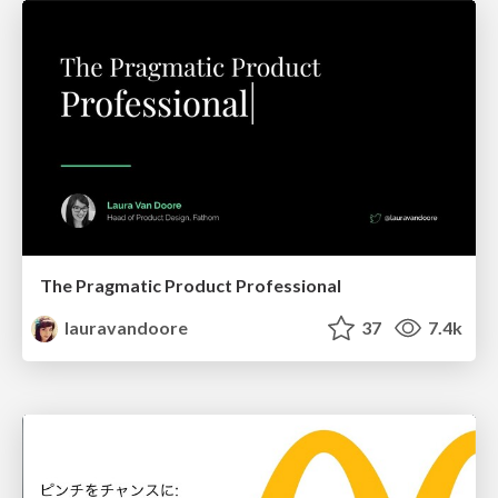
The Pragmatic Product Professional
lauravandoore
37
7.4k