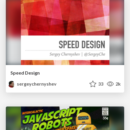
Speed Design
sergeychernyshev
33
2k