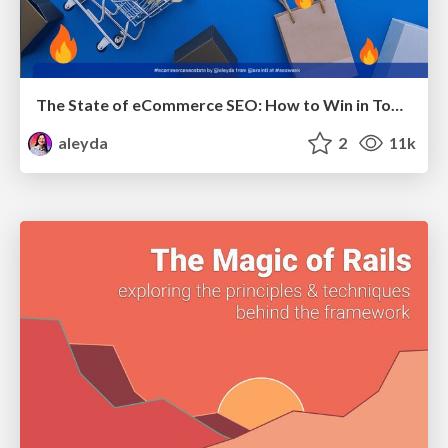
The State of eCommerce SEO: How to Win in Today's Products SERPs - #SEOweek
aleyda
2
11k