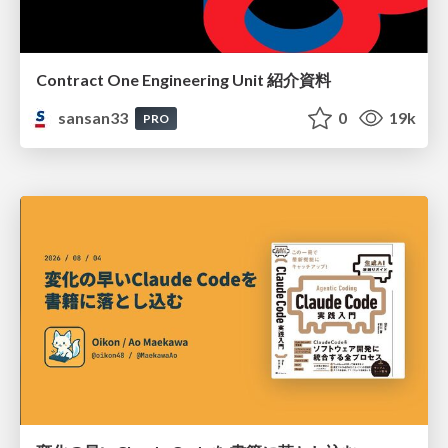
Contract One Engineering Unit 紹介資料
sansan33
0
19k
PRO