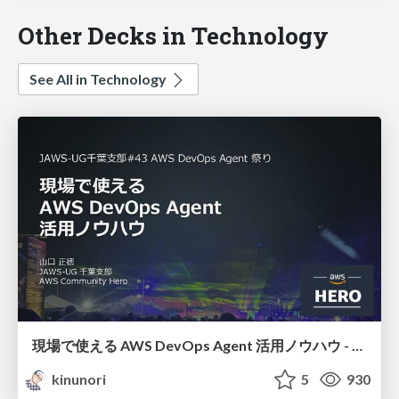
Other Decks in Technology
See All in Technology
現場で使える AWS DevOps Agent 活用ノウハウ - Release Management 機能の検証結果を添えて / AWS DevOps Agent Release Management and Know-How
kinunori
5
930