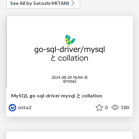
See All by Satoshi MITANI
MySQL go-sql-driver mysql と collation
mita2
0
180