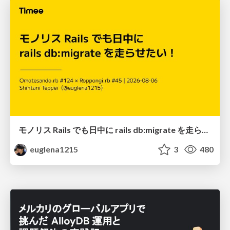
モノリス Rails でも日中に rails db:migrate を走らせたい！ / Daytime rails db:migrate on Monolithic Rails!
euglena1215
3
480