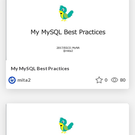
My MySQL Best Practices
mita2
0
80