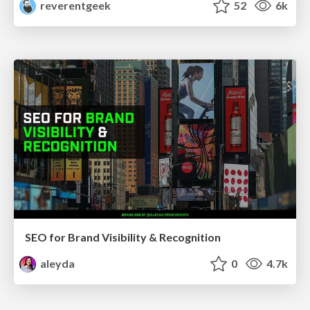
reverentgeek
52
6k
SEO for Brand Visibility & Recognition
aleyda
0
4.7k