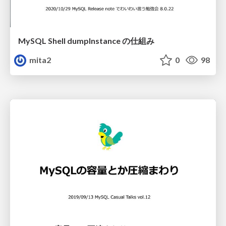
MySQL Shell dumpInstance の仕組み
mita2
0
98