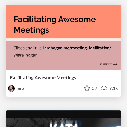
Facilitating Awesome Meetings
lara
57
7.1k