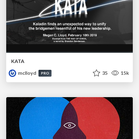
KATA
mclloyd
35
15k
PRO