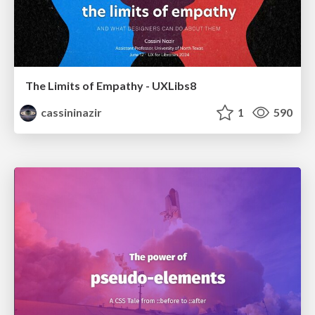
The Limits of Empathy - UXLibs8
cassininazir
1
590