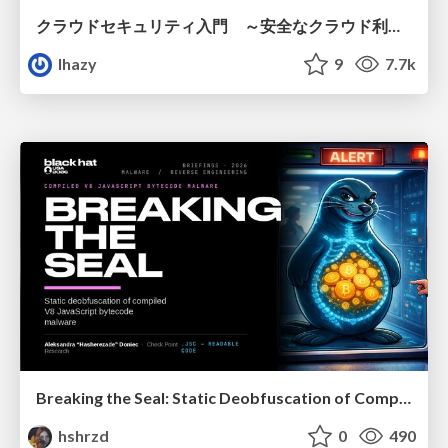
クラウドセキュリティ入門 ～安全なクラウド利用のための基礎知識～
lhazy
9
7.7k
Breaking the Seal: Static Deobfuscation of Compiled V8 JavaScript Bytecode Malware
hshrzd
0
490