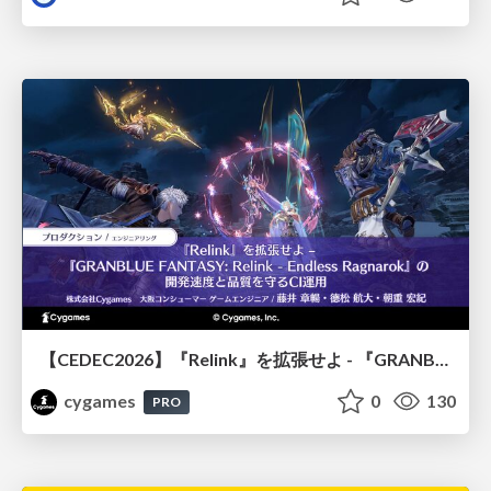
【CEDEC2026】『Relink』を拡張せよ - 『GRANBLUE FANTASY: Relink - Endless Ragnarok』の開発速度と品質を守るCI運用
cygames
0
130
PRO