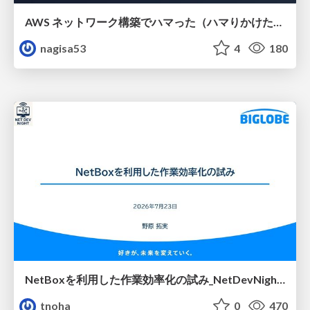
AWS ネットワーク構築でハマった（ハマりかけた） 5選とそこから得た教訓
nagisa53
4
180
NetBoxを利用した作業効率化の試み_NetDevNight4
tnoha
0
470