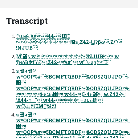
Transcript
ಁաత҉߸Խͱ44- ࢖ͬͯΈͨ
೔ຊ.Z42-Ϣʔβձ.Z/"
!NJUB
͜Μʹͪ͸ʂ w !NJUB w
Ͳ͔ͬͷձࣾͷΦϯϓϨ.Z42-%#" w ̌ࡀࣇͷӡ༻࢝Ί·ͨ͠
ຊ೔ͷ಺༰
w*OOP%#5BCMFTQBDF&ODSZQUJPOͱ
͸
w*OOP%#5BCMFTQBDF&ODSZQUJPOͷ
Ͱͷมߋ఺ w44-5-4ͱ͸ w.Z42-
ʹ͓͚Δ44-ػೳ w44-Ͱͷมߋ఺
wূ໌ॻ࡞੒ΊΜͲ͍໰୊
ຊ೔ͷ಺༰
w*OOP%#5BCMFTQBDF&ODSZQUJPOͱ
͸
w*OOP%#5BCMFTQBDF&ODSZQUJPOͷ
Ͱͷมߋ఺ w44-5-4ͱ͸ w.Z42-