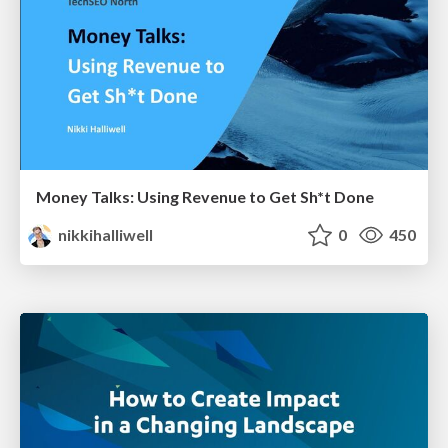
Money Talks: Using Revenue to Get Sh*t Done
nikkihalliwell
0
450