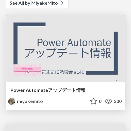
See All by MiyakeMito
Power Automateアップデート情報
miyakemito
0
300