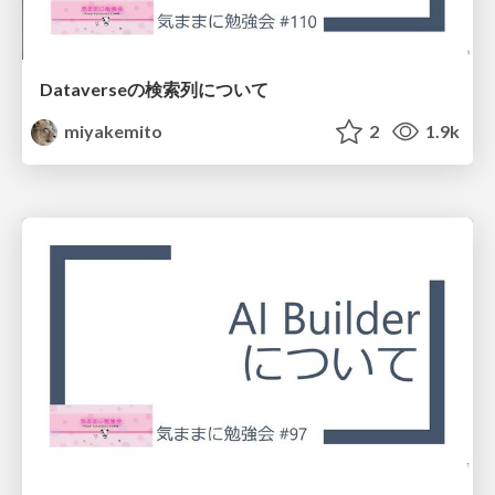
Dataverseの検索列について
miyakemito
2
1.9k