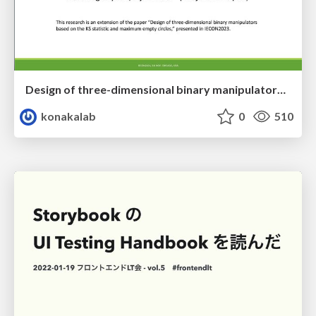
Design of three-dimensional binary manipulators for pick-and-place task avoiding obstacles (IECON2024)
konakalab
0
510