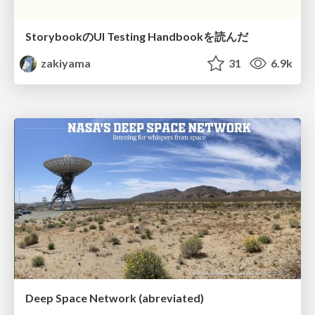
StorybookのUI Testing Handbookを読んだ
zakiyama
31
6.9k
Deep Space Network (abreviated)