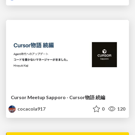
Cursor Meetup Sapporo - Cursor物語 続編
cocacola917
0
120