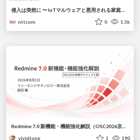
侵入は突然に 〜 IoTマルウェアと悪用される家庭の機器 ～ / When Intrusion Strikes: IoT Malware and the Abuse of Home Devices
nttcom
0
1.5k
Redmine 7.0 新機能・機能強化解説（OSC2026京都ダイジェスト版）
vividtone
1
190