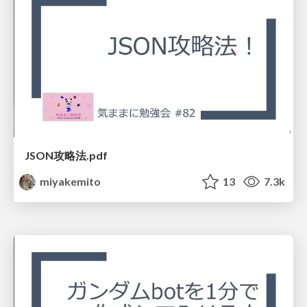
JSON攻略法.pdf
miyakemito
13
7.3k