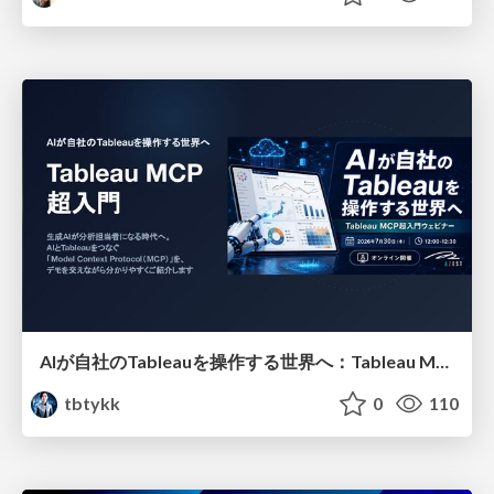
AIが自社のTableauを操作する世界へ：Tableau MCP超入門
tbtykk
0
110