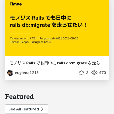
モノリス Rails でも日中に rails db:migrate を走らせたい！ / Daytime rails db:migrate on Monolithic Rails!
euglena1215
3
470
Featured
See All Featured