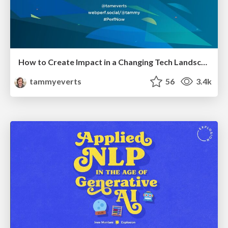
How to Create Impact in a Changing Tech Landscape [PerfNow 2023]
tammyeverts
56
3.4k