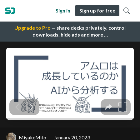
Sign in
Sign up for free
Upgrade to Pro
— share decks privately, control
downloads, hide ads and more …
MiyakeMito
January 20, 2023