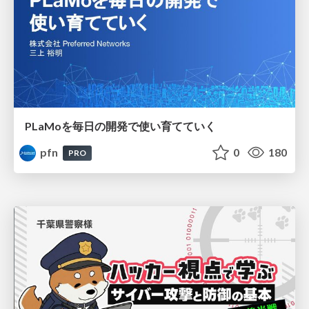
PLaMoを毎日の開発で使い育てていく
pfn
0
180
PRO