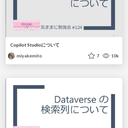
Copilot Studioについて
miyakemito
7
10k