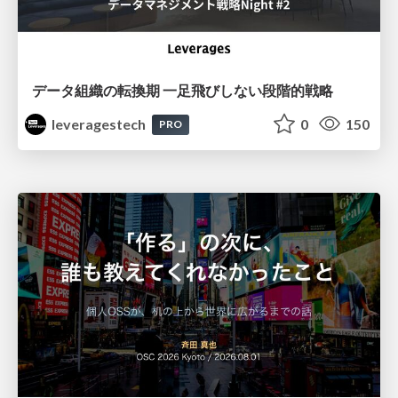
データ組織の転換期 一足飛びしない段階的戦略
leveragestech
0
150
PRO