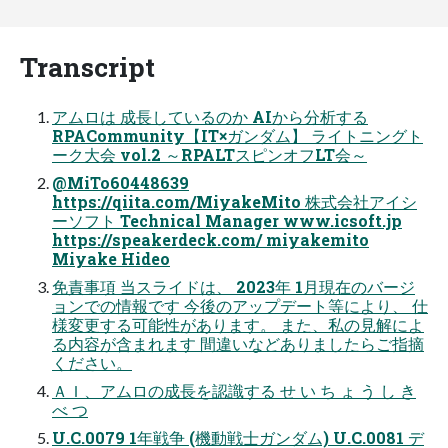
Transcript
アムロは 成長しているのか AIから分析する
RPACommunity【IT×ガンダム】 ライトニングト
ーク大会 vol.2 ～RPALTスピンオフLT会～
@MiTo60448639
https://qiita.com/MiyakeMito 株式会社アイシ
ーソフト Technical Manager www.icsoft.jp
https://speakerdeck.com/ miyakemito
Miyake Hideo
免責事項 当スライドは、 2023年 1月現在のバージ
ョンでの情報です 今後のアップデート等により、 仕
様変更する可能性があります。 また、私の見解によ
る内容が含まれます 間違いなどありましたらご指摘
ください。
ＡＩ、アムロの成長を認識する せ い ち ょ う し き
べ つ
U.C.0079 1年戦争 (機動戦士ガンダム) U.C.0081 デ