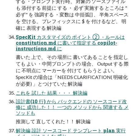
する​ ・プロンプト実行時、​ 対象の​ ソースファイル
も​ 添付する​ 前提に​ する​ ・​ 必ず​ 実施する​ ところは​ "
必ず" を​ 強調する​ ・変数は​ 中括弧[] 、​ 半角スペース
を​ 空ける、​ プレフィックスに​ $ を​ 付けるなど、​ 明
確に​ 表現する​ 解決編
SpecKit カスタマイズの​ ポイント ② ・ルールは​
constitution.md に書いて指定する copilot-​
instructions.md に​
書いた​ 上で、​ その​ 場所に​ 書いてある​ ことを​ 指定し
ても​ よい​ ・中間プロンプトの​ 場合、​ Output する​ 際
に​ 不明点に​ マーカーを​ 付けて​ もらうと​ よい。​
SpecKit の場合は「NEEDS CLARIFICATION( 明確化
が必要) 」とつけていた 解決編
これを​ 試した​ 結果・・・​ 解決編
設計書(10 行) から​ バックエンドの​ ソースコード改
修に​ 成功した！！​ 一つの​ メソッドから​ 関連する​ メ
ソッドも​
推測して​ 直してくれた！！​ 解決編
解決編 設計 ソースコード テンプレート plan 実行