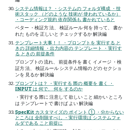
システム情報は？​ ・システムの​ フォルダ構成 ・技
術スタック​ （どのような​ 技術が​ 使われているか）​
・コーディング規約 依存関係も​ 書かれていると​
ベター ・検証方​ 法、​ 検証ルール 何を​ 持って、​ 書か
れた​ ものを​ 正しいと​ チェックするか​ 解決編
テンプレート大事！！​ ・プロンプトを​ 実行する​ と
きの​ 詳細情報 ・出力内容の​ テンプレート ・実行す
る​ ときの​ 前提条件
プロンプトの​ 流れ、​ 前提条件を​ 書く​ イメージ ・検
証方​ 法、​ 検証ルール システム情報の​ どの​ セクショ
ンを​ 見るか​ 解決編
プロンプトは？​ ・実行する​ 際の​ 概要を​ 書く​ ・
INPUT は​ 何で、​ 何を​ するのか
・実行する​ 際に​ 注意して​ 欲しい​ こと​ 細かい​ ところ
は​ テンプレートで​ 書けば​ よい​ 解決編
SpecKit カスタマイズの​ ポイント ① ・分からない​
ところは​ 全削除すべし ・実行環境は​ システムフォ
ルダである​ こと前提に​