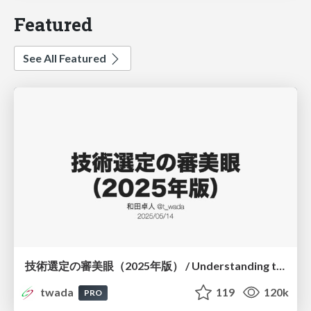
Featured
See All Featured
技術選定の審美眼（2025年版） / Understanding the Spiral of Technologies 2025 edition
twada
119
120k
PRO