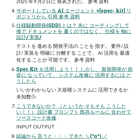
2025 年9 月2 日に​ 発表された。​ 参考​ 資料​
サポートしている​ AI エージェント ※[spec-​ kit] リ
ポジトリから​ 引用 参考​ 資料​
仕様駆動開発(SDD) とは？​ 先に​ コーディングして
後で​ ドキュメントを​ 書くのではなく、​ 仕様を​ 軸に​
設計/ 実装/
テストを​ 進める​ 開発手法の​ ことを​ 指す。​ 要件/ 設
計/ 実装を​ 明確に​ 分離する​ ことで、​ AI 活用を​ 最適
化する​ ことが​ 可能です。​ 参考​ 資料​
Spec Kit を活用しよう！！ しかし、​ 新規開発が​ 前
提に​ なっていて、​ システム改修に​ 活用するには​ ど
うしたら​
いいかわからない​ 大規模システムに​ 活用できるか​
未知数💦
こうできないか？​ （と​ いうか​ そもそも​ こうした
い！！）​ 設計書 プロンプト 既存ルールに​ 合わせて​
ソースコード改修
INPUT OUTPUT
結論から​ 言うと・・・ できた​ ＼(^o^) ／