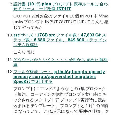
設計書 ​ (10 行) plan プロンプト 既存ルールに​ 合わ
せて​ ソースコード改修 INPUT
OUTPUT 改修対象の​ ファイル10 個 INPUT 中​ 間md
tasks プロンプト INPUT OUTPUT INPUT こんな​ 感
じで​ やってみた​
src サイズ：17GB src ファイル数：47,833 C# ス
テップ数：6,686 ファイル、​ 849,806 ステップ シ
ステム規模は​
こんな​ 感じ
どうやったかと​ いうと・・・​ 分析から​ 始めた​ 解析
編
フォルダ構成 ルート .github\ptompts .specify
memory scripts\powershell templates
SpecKit で​ 利用する​
プロンプト( コマンドのような​ もの​ ) 集 プロジェク
ト規約、​ コーディング規約 プロンプト実行時に​ キ
ックされる​ スクリプト群 プロンプト実行時に​ 読み
込まれる​ テンプレート。​ プロンプトと​ 1 対1 の​ 関係
に​ なっていて、​ これが​ 元に​ なって​ 要件や​ 仕様、​ タ