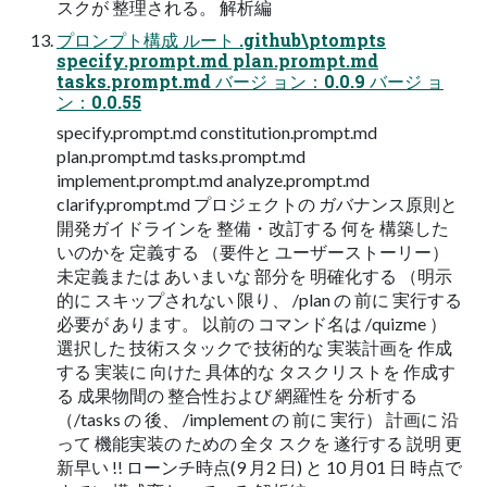
スクが​ 整理される。​ 解析編
プロンプト構成 ルート .github\ptompts
specify.prompt.md plan.prompt.md
tasks.prompt.md バージ​ ョン：0.0.9 バージ​ ョ
ン：0.0.55
specify.prompt.md constitution.prompt.md
plan.prompt.md tasks.prompt.md
implement.prompt.md analyze.prompt.md
clarify.prompt.md プロジェクトの​ ガバナンス原則と​
開発ガイドラインを​ 整備・改訂する​ 何を​ 構築した
いのかを​ 定義する​ （要件と​ ユーザーストーリー）​
未定義または​ あいまいな​ 部分を​ 明確化する​ （明示
的に​ スキップされない​ 限り、​ /plan の​ 前に​ 実行する​
必要が​ あります。​ 以前の​ コマンド名は​ /quizme ）​
選択した​ 技術スタックで​ 技術的な​ 実装計画を​ 作成
する​ 実装に​ 向けた​ 具体的な​ タスクリストを​ 作成す
る​ 成果物間の​ 整合性および​ 網羅性を​ 分析する​
（/tasks の​ 後、​ /implement の​ 前に​ 実行）​ 計画に​ 沿
って​ 機能実装の​ ための​ 全タ​ スクを​ 遂行する​ 説明 更
新早い​ !! ローンチ時点(9 月2 日) と​ 10 月01 日​ 時点で