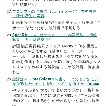
実行結果だった​
プロンプトの​ 全体の​ 流れ​ （イメージ）​ 内容​ 整理 ​
（情報​ 収集）​ 実行​
計画案​ 実行​ 計画​ 検証 実行 結果​ チェック 解決編 ここ
が​ specify だったが、​ 設計書で​ 事足りる​
SpecKit にあてはめると・・・ 内容​ 整理 ​ （情報​
収集）​ 実行​ 計画案​ 実行​
計画​ 検証 実行 結果​ チェック specify ： 何を​ 構築し
たいのかを​ 定義する​ （要件と​ ユーザーストーリ
ー）​ plan ：選択した​ 技術スタックで​ 技術的な​ 実装
計画を​ 作成する​ tasks ：実装に​ 向けた​ 具体的な​ タス
クリストを​ 作成する​ 解決編 ここが​ 設計書に​ 置き換
わる​
設計は？​ ・Markdown で書く​ ・どのような​ こと
を​ 実現したいか​ （目的）​ ・どこを​ 直すか​ （class
や​ ファイル名で​ 大まかで​ 良いので​ 示す）​ ・機能を​
追加する​ 場合、​ どこに​ 属する​ 機能か​ （フォルダ構
成の​ どこに​ 属するか）が​ 伝わらないと​ 厳しい​ 解決
編