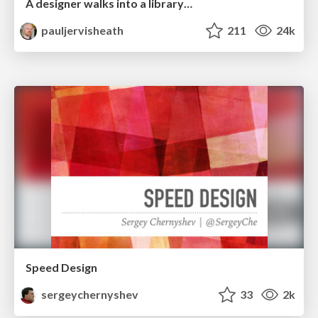
A designer walks into a library…
pauljervisheath
211
24k
Speed Design
sergeychernyshev
33
2k