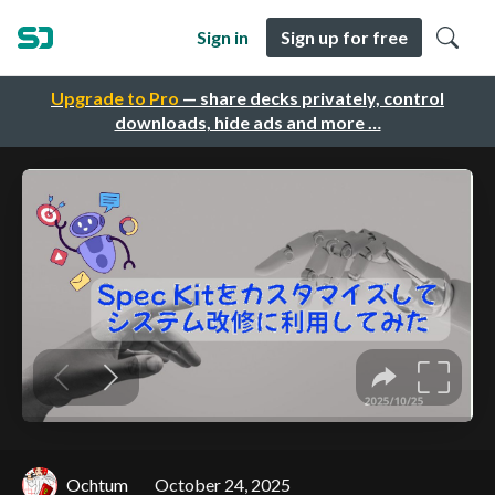
Sign in
Sign up for free
Upgrade to Pro
— share decks privately, control
downloads, hide ads and more …
Ochtum
October 24, 2025