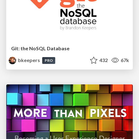
Git: the NoSQL Database
bkeepers
432
67k
PRO