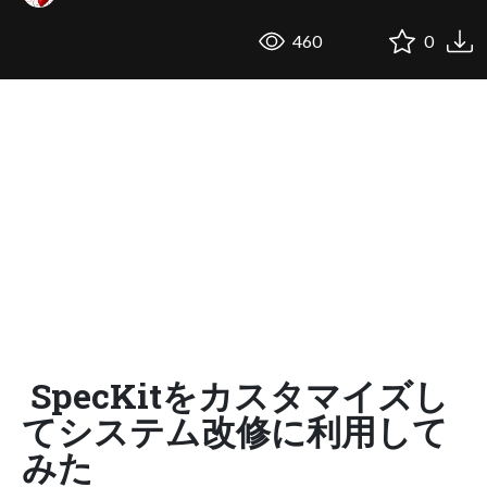
460
0
SpecKitをカスタマイズし
てシステム改修に利用して
みた