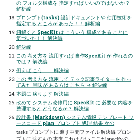
の​ フォルダ構成を​ 指定すれば​ いいのではないか？​
解析編
プロンプト(tasks) 設計ドキュメントや​ 使用技術を​
指定する​ ところが​ あった！！​ 解析編
紐解くと​ SpecKit は​ こういう​ 構成である​ ことに​
気づいた！！​ 解決編
解決編
この​ 考え方を​ 流用すれば​ 自作SpecKit が​ 作れるの
では？​ 解決編
例えば​ こう！！​ 解決編
この​ 考え方を​ 流用して​ テック記事ライターを​ 作っ
てみた​ 興味が​ ある方は​ こちら → 解決編
本題に​ 戻ります 解決編
改めて​ システム改修用に​ SpecKit に​ 必要な​ 内容を​
整理すると​ どうなるか？​ 解決編
設計書 (Markdown) システム情報 テンプレート ソ
ースコード plan プロンプト 処理​ 結果​ 次の​
tasks プロンプトに​ 渡す中間ファイル 解決編 プロン
プトに​ 渡すもの​ 本来​ これは​ ない​ ここが​ specify の​