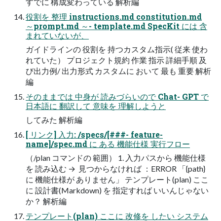
すでに​ 構成変わっている​ 解析編
役割を​ 整理 instructions.md constitution.md
～prompt.md ～-​ template.md SpecKit には​ 含
まれていないが、​
ガイドラインの​ 役割を​ 持つカスタム指示( 従来​ 使わ
れていた）​ プロジェクト規約 作業​ 指示​ 詳細手順​ 及
び出力例/ 出力形式 カスタムに​ おいて​ 最も​ 重要 解析
編
そのままでは​ 中身が​ 読みづらいので​ Chat-​ GPT で​
日本語に​ 翻訳して​ 意味を​ 理解しようと​
してみた​ 解析編
[ リンク] 入力: /specs/[###-​ feature-​
name]/spec.md に​ ある​ 機能仕様 実行フロー​
（/plan コマンドの​ 範囲）​ 1. 入力パスから​ 機能仕様
を​ 読み込む → ​ 見つからなければ​ ：ERROR​ 「{path}
に​ 機能仕様が​ ありません」​ テンプレート(plan) ここ
に​ 設計書(Markdown) を​ 指定すれば​ いいんじゃない
か？​ 解析編
テンプレート(plan) ここに​ 改修を​ したい​ システム