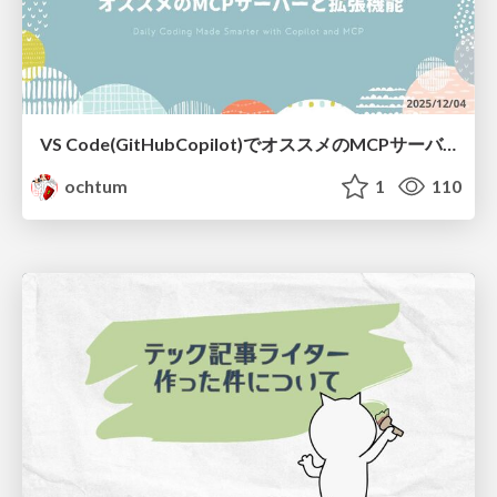
VS Code(GitHubCopilot)で​オススメの​MCPサーバーと​拡張機能
ochtum
1
110