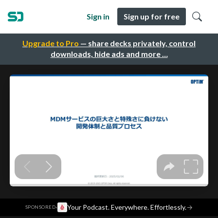
Sign in
Sign up for free
Upgrade to Pro
— share decks privately, control
downloads, hide ads and more …
·
Your Podcast. Everywhere. Effortlessly.
→
SPONSORED