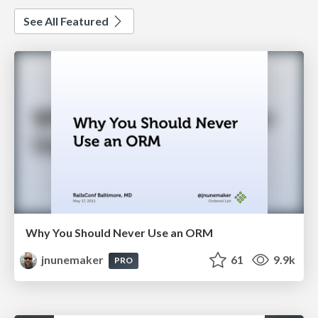
See All Featured
Why You Should Never Use an ORM
jnunemaker
61
9.9k
PRO