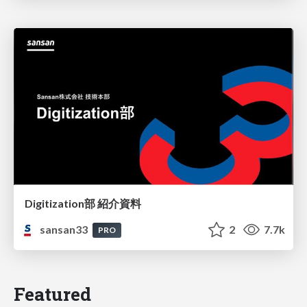
Digitization部 紹介資料
sansan33
2
7.7k
PRO
Featured