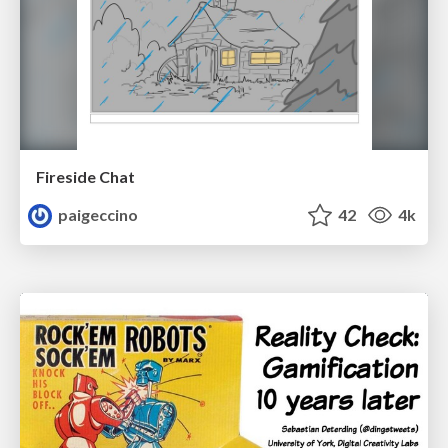
Fireside Chat
paigeccino
42
4k