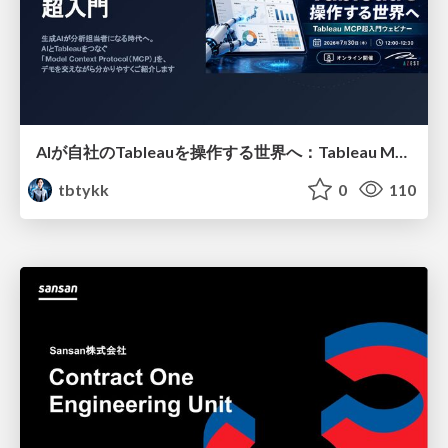
AIが自社のTableauを操作する世界へ：Tableau MCP超入門
tbtykk
0
110