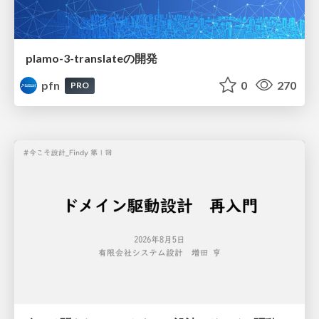
plamo-3-translateの開発
pfn
0
270
PRO