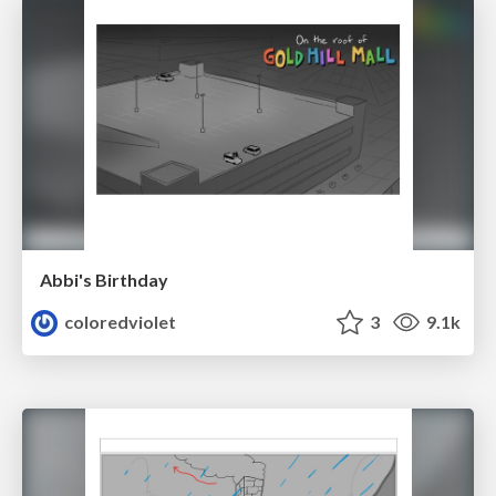
Abbi's Birthday
coloredviolet
3
9.1k