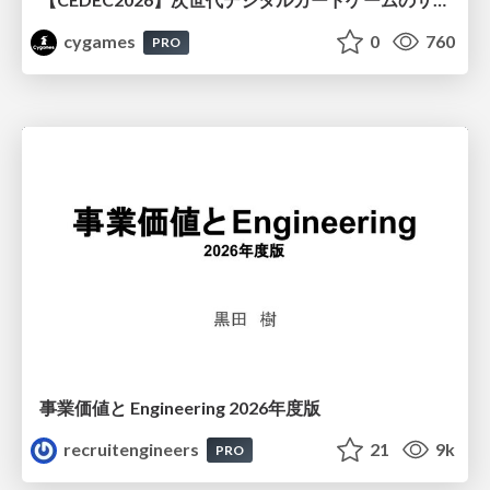
cygames
0
760
PRO
事業価値と Engineering 2026年度版
recruitengineers
21
9k
PRO