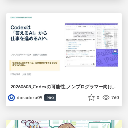
20260608_Codexの可能性_ノンプログラマー向け_大城追記
doradora09
0
760
PRO