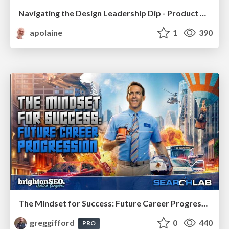
Navigating the Design Leadership Dip - Product Design Week Design Leaders+ Conference 2024
apolaine
1
390
The Mindset for Success: Future Career Progression
greggifford
0
440
PRO