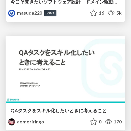
今こそ聞きたいソフトウェア設計 ドメイン駆動設計再入門
masuda220
16
5k
PRO
QAタスクをスキル化したいときに考えること
aomoriringo
0
170