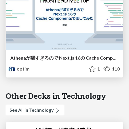
Athenaが遅すぎるので Next.js 16の Cache Componentsで倒してみた
optim
1
110
Other Decks in Technology
See All in Technology