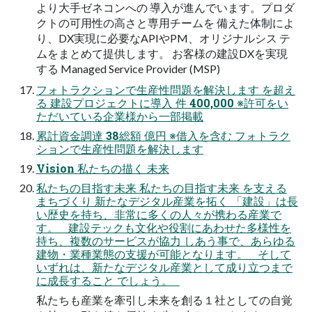
より大手ゼネコンへの 導入が進んでいます。プロダ
クトの可用性の高さと専用チームを 備えた体制によ
り、DX実現に必要なAPIやPM、オリジナルシス テ
ムをまとめて提供します。 お客様の建設DXを実現
する Managed Service Provider (MSP)
フォトラクションで生産性問題を解決します を超え
る 建設プロジェクトに導入 件 400,000 ※許可をい
ただいている企業様から一部掲載
累計資金調達 38総額 億円 ※借入を含む フォトラク
ションで生産性問題を解決します
Vision 私たちの描く 未来
私たちの目指す未来 私たちの目指す未来 を支える
まちづくり 新たなデジタル産業を拓く 「建設」は長
い歴史を持ち、非常に多くの人々が携わる産業で
す。 建設テックも文化や役割にあわせた多様性を
持ち、複数のサービスが協力 しあう事で、あらゆる
建物・業種業態の支援が可能となります。 そして
いずれは、新たなデジタル産業として成り立つまで
に成長すること でしょう。
私たちも産業を牽引し未来を創る１社としての自覚