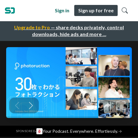
Sign in
Sign up for free
Upgrade to Pro
— share decks privately, control
downloads, hide ads and more …
·
Your Podcast. Everywhere. Effortlessly.
→
SPONSORED