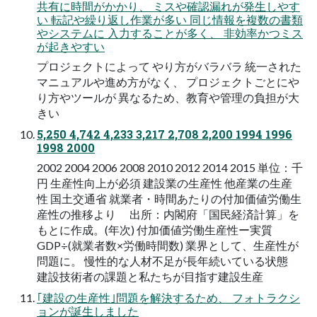
共有に時間がかかり、 ミスや確認漏れが発生しやす
い 転記や繰り返し作業が多い 同じ情報を複数の書類
やシステムに 入力することが多く、 非効率かつミス
が起きやすい
プロジェクトによって やり方がバラバラ 統一された
マニュアルや進め方がなく、 プロジェクトごとにや
り方やツールが 異なるため、教育や管理の負担が大
きい
5,250 4,742 4,233 3,217 2,708 2,200 1994 1996
1998 2000
2002 2004 2006 2008 2010 2012 2014 2015 単位：千
円 生産性向上が必須 建設業の生産性 他産業の生産
性 国土交通省 就業者・時間あたりの付加価値労働生
産性の推移より 出所：内閣府「国民経済計算」を
もとに作成。(年次) 付加価値労働生産性ー実質
GDP÷(就業者数×労働時間数) 業界として、生産性が
問題に。 ⁨⁩慢性的な人材不足が長年続いている状態
建設技術者の課題と私たちが目指す建設生産
｢建設の生産性｣問題を解決するため、 フォトラクシ
ョンが誕生しました