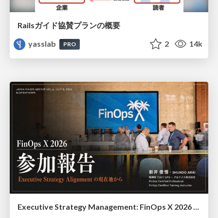
Railsガイド協賛プランの概要
yasslab
2
14k
PRO
Executive Strategy Management: FinOps X 2026 recap at Japan FinOps Meetup #6