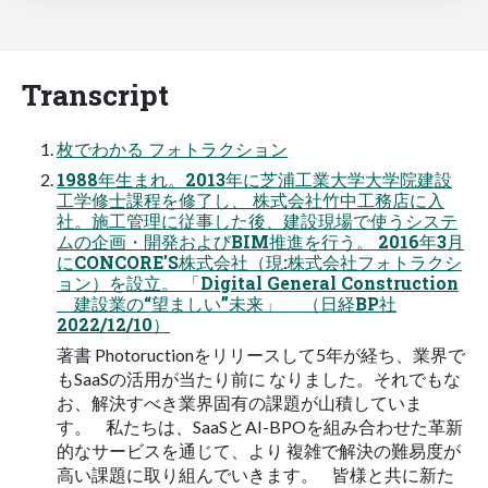
Transcript
枚でわかる フォトラクション
1988年生まれ。2013年に芝浦工業大学大学院建設
工学修士課程を修了し、 株式会社竹中工務店に入
社。施工管理に従事した後、建設現場で使うシステ
ムの企画・開発およびBIM推進を行う。 2016年3月
にCONCORE'S株式会社（現:株式会社フォトラクシ
ョン）を設立。 「Digital General Construction
建設業の“望ましい”未来」 （日経BP社
2022/12/10）
著書 Photoructionをリリースして5年が経ち、業界で
もSaaSの活用が当たり前に なりました。それでもな
お、解決すべき業界固有の課題が山積していま
す。 私たちは、SaaSとAI-BPOを組み合わせた革新
的なサービスを通じて、より 複雑で解決の難易度が
高い課題に取り組んでいきます。 皆様と共に新た