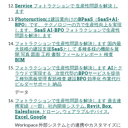
Service フォトラクションで 生産性問題を解決 し
ます
Photoructionは建設業向けのBPaaS（SaaS+AI-
BPO）です。 テクノロジーの力で生産性向上を実現
します。 SaaS AI-BPO フォトラクションで生産性
問題を解決します
フォトラクションで生産性問題を解決します 国内最
大規模の建設支援SaaSとして 多種多様の機能を展
開 写真 図面 工程 書類 フィールドレポート 検査
BIM
フォトラクションで生産性問題を解決します AIとク
ラウドで実現する 次世代型のBPOサービスを提供
工種別黒板管理 配筋検査 建設BPO 効率化 作業代行
ビルダーサポート 納品
データ
フォトラクションで生産性問題を解決します 過去連
携実績（一部） 社内開発システム, Revit, Box,
Salesforce, ドローン, ウェアラブルデバイス,
Excel, Google
Workspace 外部システムとの連携やカスタマイズに