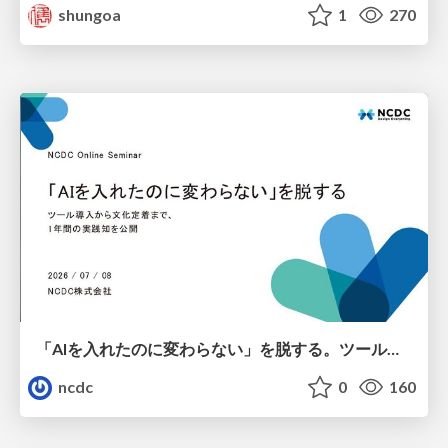
shungoa
1
270
「AIを入れたのに変わらない」を脱する。ツール導入から文化定着まで、1年間の実践知を公開
ncdc
0
160