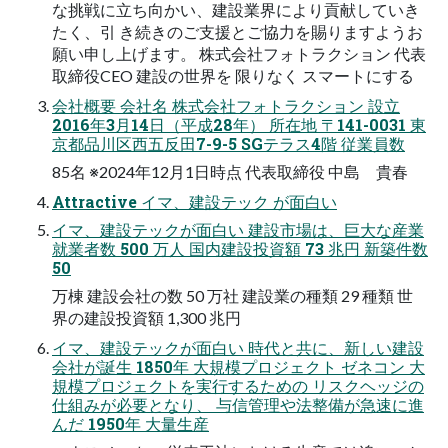
な挑戦に立ち向かい、建設業界により貢献していき
たく、引 き続きのご支援とご協力を賜りますようお
願い申し上げます。 株式会社フォトラクション 代表
取締役CEO 建設の世界を 限りなく スマートにする
会社概要 会社名 株式会社フォトラクション 設立
2016年3月14日（平成28年） 所在地 〒141-0031 東
京都品川区西五反田7-9-5 SGテラス4階 従業員数
85名 ※2024年12月1日時点 代表取締役 中島 貴春
Attractive イマ、建設テック が面白い
イマ、建設テックが面白い 建設市場は、巨大な産業
就業者数 500 万人 国内建設投資額 73 兆円 新築件数
50
万棟 建設会社の数 50 万社 建設業の種類 29 種類 世
界の建設投資額 1,300 兆円
イマ、建設テックが面白い 時代と共に、新しい建設
会社が誕生 1850年 大規模プロジェクト ゼネコン 大
規模プロジェクトを実行するための リスクヘッジの
仕組みが必要となり、 与信管理や法整備が急速に進
んだ 1950年 大量生産