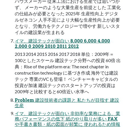
ハウスメーカー 従来工法における生産では追いつか
ず、 メーカーのような大量生産を前提とした 工業化
の仕組みが必要となった 2025年 生産性向上 デジタ
ルゼネコン 人手不足により大幅な生産性向上が必要
となり、労働力をテクノロジーで増やす 新しいスタ
イルの建設業が生まれる
イマ、建設テックが面白い 8,000 6,000 4,000
2,000 0 2009 2010 2011 2012
2013 2014 2015 2016 2017 2018 単位：2009年＝
100としたスケール 建設テック分野への投資 60倍 出
典：Rise of the platform era: The next chapter in
construction technology に基づき作成 海外では建設
テック 専業のVCも登場！ ベンチャーキャピタルの
投資が加速 建設テックのスタートアップの投資は
2009年と比較すると60倍近い水準へ
Problem 建設技術者の課題と 私たちが目指す 建設
生産
イマ、建設テックが面白い 非効率な業務による、業
務パフォーマンスの低下 紙のやり取りが多い FAX
や手書き書類・紙の図面が頻繁に 使われるため情報