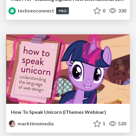
techseoconnect
0
330
PRO
How To Speak Unicorn (iThemes Webinar)
marktimemedia
1
520