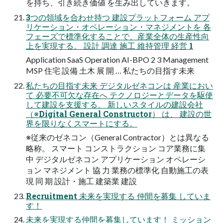
を持ち、引き続き価値 を生み出していきます。
3つの領域を合わせ持つ 建設プラットフォーム アプ
リケーション・オペレーション・マネジメントを 各
フェーズで標準化することで、産業全体の生産性向
上を実現する。 設計 調達 施工 維持管理 経営 1
Application SaaS Operation AI-BPO 2 3 Management
MSP 住宅 設備 土木 展 開 … 私たちの目指す未来
私たちの目指す未来 デジタルゼネコンは 産業におい
て 必要不可欠な存在へ テクノロジーとデータを駆使
して建設を支援する、 新しいスタイルの建設会社
（※Digital General Constructor） は、 建設の世
界を限りなくスマートにする。
※従来のゼネコン（General Contractor）とは異なる
略称。 スマート コンストラクション コア業務に集
中 デジタルゼネコン アプリケーション オペレーシ
ョン マネジメント 協 力 業務の標準化 自動施工の表
現 同 期 設計・施工 建築業 建設
Recruitment 未来を実現する 仲間を募集 していま
す！
未来を実現する仲間を募集しています！ ミッション