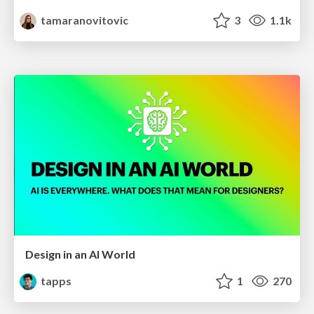
tamaranovitovic
3
1.1k
Design in an AI World
tapps
1
270