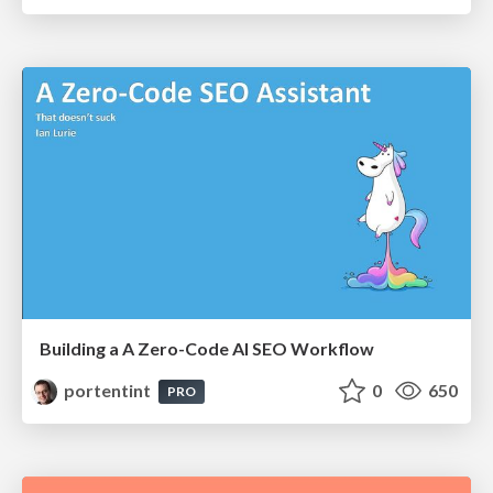
Building a A Zero-Code AI SEO Workflow
portentint
0
650
PRO