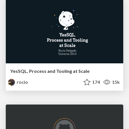
YesSQL, Process and Tooling at Scale
rocio
174
15k