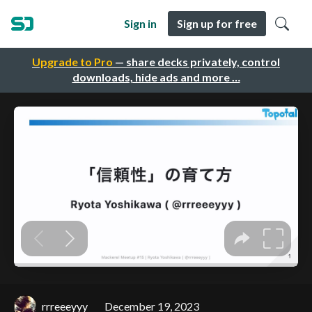
Sign in
Sign up for free
Upgrade to Pro
— share decks privately, control
downloads, hide ads and more …
rrreeeyyy
December 19, 2023