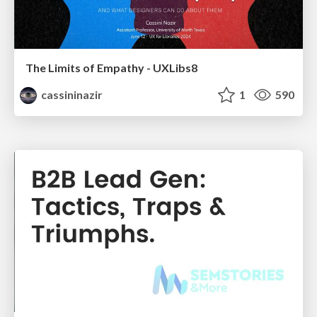
The Limits of Empathy - UXLibs8
cassininazir
1
590