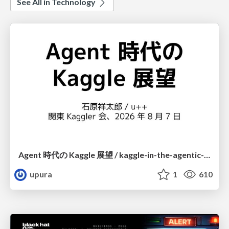
See All in Technology
Agent 時代の Kaggle 展望 / kaggle-in-the-agentic-era
upura
1
610