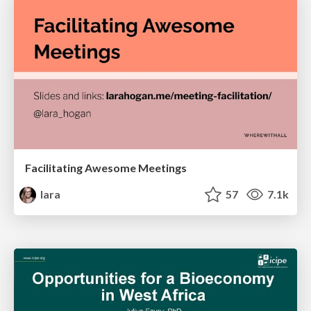
Facilitating Awesome Meetings
lara
57
7.1k