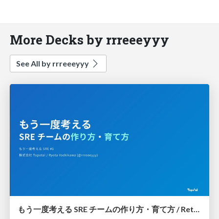
More Decks by rrreeeyyy
See All by rrreeeyyy
もう一度考える SRE チームの作り方・育て方 / Rethinking SRE #1: Building and Growing SRE Teams