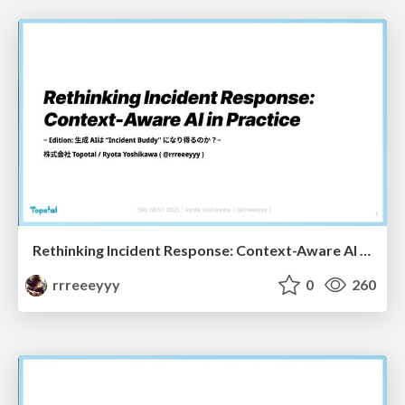
Rethinking Incident Response: Context-Aware AI in Practice - Incident Buddy Edition -
rrreeeyyy
0
260