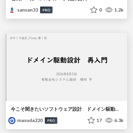
sansan33
0
1.2k
PRO
今こそ聞きたいソフトウェア設計 ドメイン駆動設計再入門
masuda220
17
6.3k
PRO