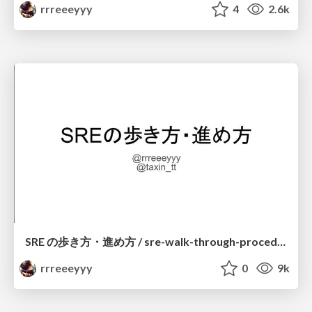
rrreeeyyy
4
2.6k
SRE の歩き方・進め方 / sre-walk-through-procedure
rrreeeyyy
0
9k