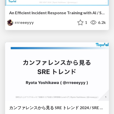
An Efficient Incident Response Training with AI / SRE NEXT 2024 Sponsor Session
rrreeeyyy
1
6.2k
カンファレンスから見る SRE トレンド 2024 / SRE Trends from Conferences in 2024 #SRE_Findy