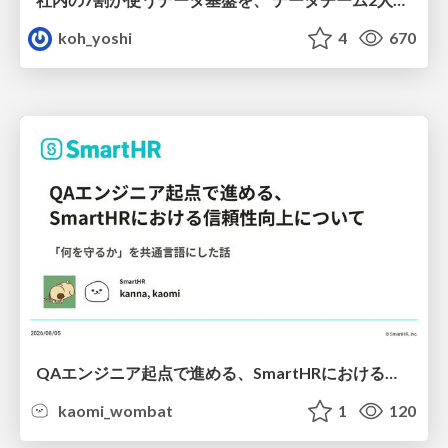
koh_yoshi
4
670
QAエンジニア起点で進める、SmartHRにおける信頼性向上について
kaomi_wombat
1
120