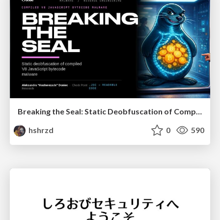
Breaking the Seal: Static Deobfuscation of Compiled V8 JavaScript Bytecode Malware
hshrzd
0
590