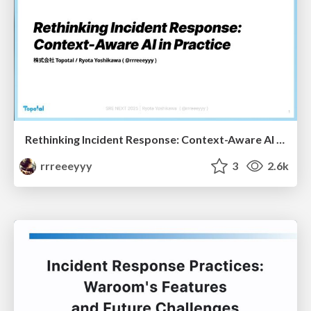
Rethinking Incident Response: Context-Aware AI in Practice
rrreeeyyy
3
2.6k