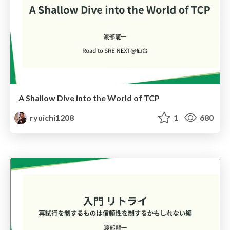
A Shallow Dive into the World of TCP
ryuichi1208
1
680