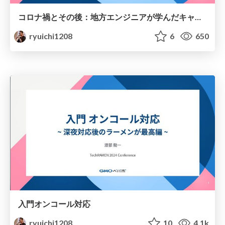
コロナ禍とその後：地方エンジニアが学んだキャリア戦略の変遷
ryuichi1208
6
650
入門オンコール対応
ryuichi1208
10
4.1k