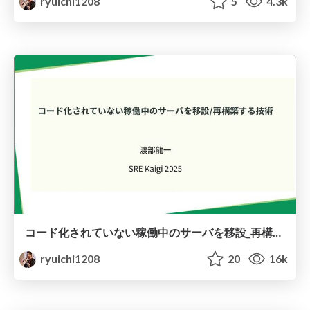
ryuichi1208
5
4.3k
コード化されていない稼働中のサーバを移設_再構築する技術
ryuichi1208
20
16k