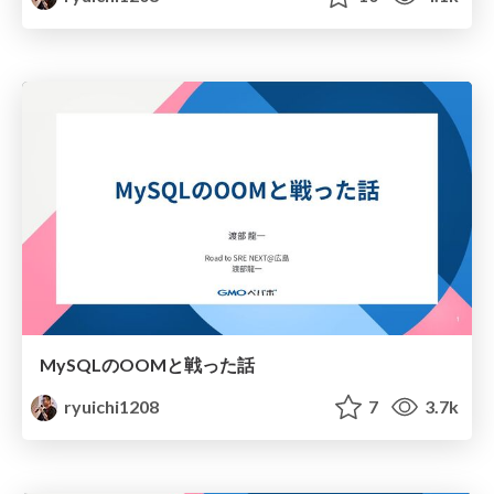
MySQLのOOMと戦った話
ryuichi1208
7
3.7k