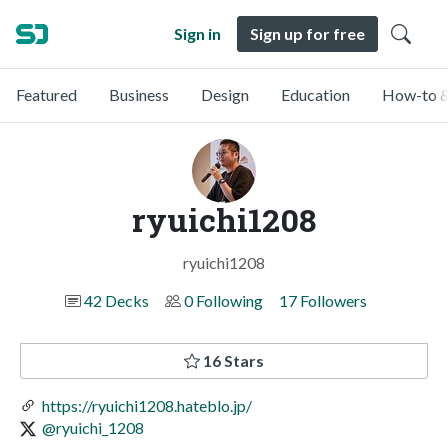
Sign in
Sign up for free
Featured
Business
Design
Education
How-to &
ryuichi1208
ryuichi1208
42 Decks
0 Following
17 Followers
16 Stars
https://ryuichi1208.hateblo.jp/
@ryuichi_1208