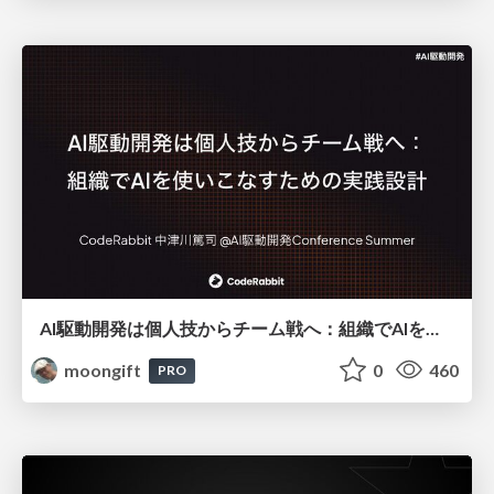
AI駆動開発は個人技からチーム戦へ：組織でAIを使いこなすための実践設計
moongift
0
460
PRO