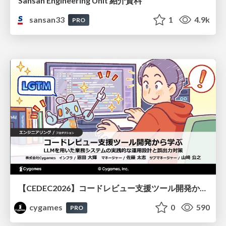
Sansan Engineering Unit 紹介資料
sansan33
1
4.9k
PRO
【CEDEC2026】コードレビュー支援ツール開発から学ぶ：LLMを用いた業務システムの実践的な運用設計と誤出力対策
cygames
0
590
PRO