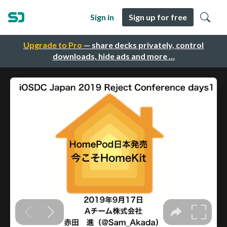
Sign in
Sign up for free
Upgrade to Pro
— share decks privately, control
downloads, hide ads and more …