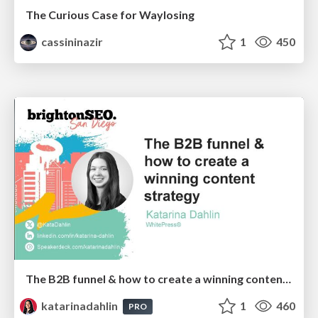
The Curious Case for Waylosing
cassininazir
1
450
The B2B funnel & how to create a winning content strategy
katarinadahlin
1
460
PRO