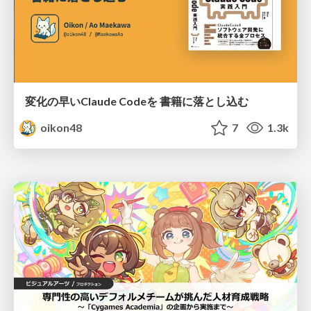
変化の早いClaude Codeを 書籍に落とし込む
oikon48
7
1.3k