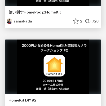
使い倒すHomePodとHomeKit
samakada
2
720
HomeKit DIY #2