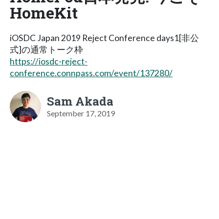
HomeKit
iOSDC Japan 2019 Reject Conference days1[非公
式]の通常トーク枠
https://iosdc-reject-
conference.connpass.com/event/137280/
Sam Akada
September 17, 2019