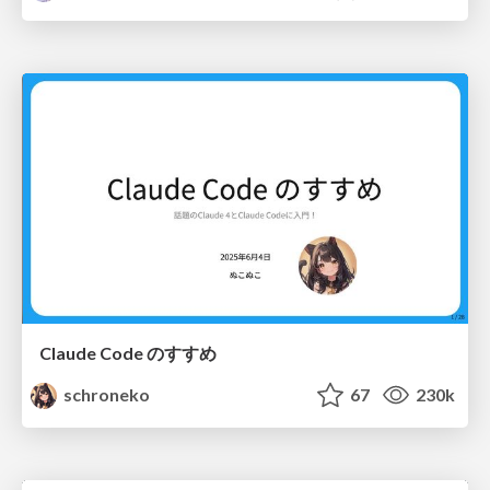
Claude Code のすすめ
schroneko
67
230k