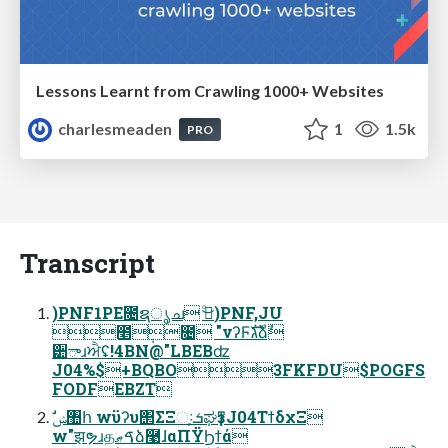
Lessons Learnt from Crawling 1000+ Websites
charlesmeaden
1
1.5k
PRO
Transcript
)PNF1PE೔ຊൃച ࠓͦ͜)PNF,JU
೥݄೔ "νʔϜגࣜձࣾ
੺ాɹਐʢ!4BN@"LBEBʣ
J04%$+BQBO3FKFDU$POGFS
FODFEBZT
w"झຯɹதࠃޠձ࿩ɺαΠΫϦϯά