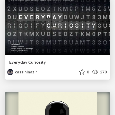
Everyday Curiosity
cassininazir
0
270