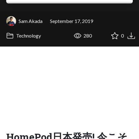
Sam Akada
September 17, 2019
Technology
280
0
HomePod日本発売! 今こそ