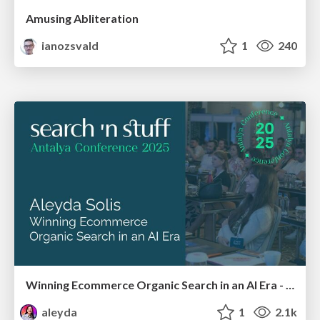
Amusing Abliteration
ianozsvald
1
240
Winning Ecommerce Organic Search in an AI Era - #searchnstuff2025
aleyda
1
2.1k