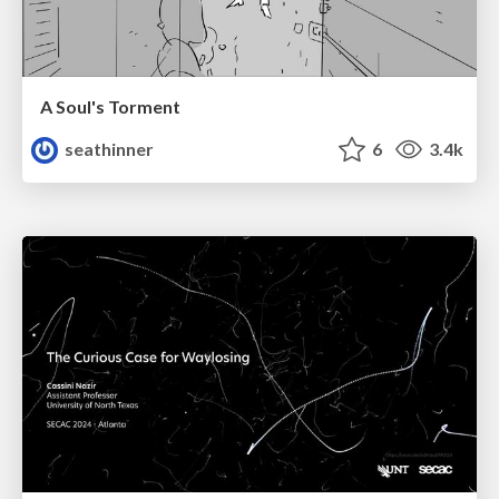
A Soul's Torment
seathinner
6
3.4k