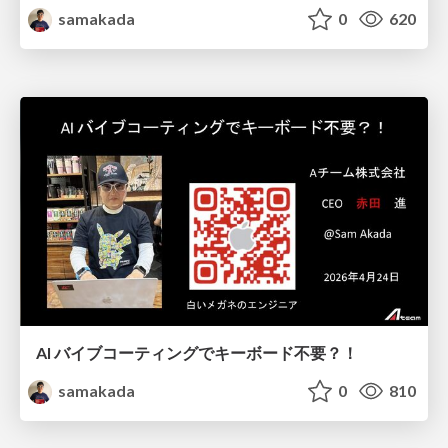
samakada
0
620
AI バイブコーティングでキーボード不要？！
samakada
0
810