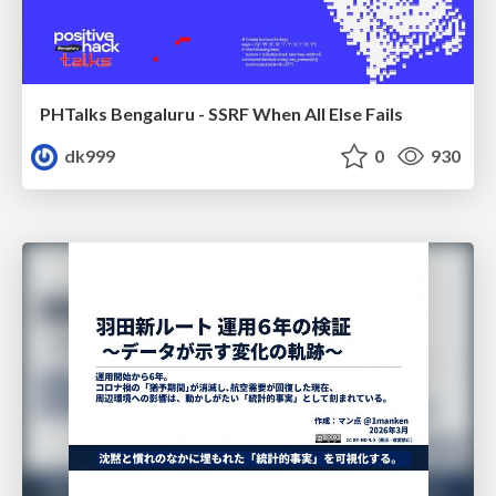
PHTalks Bengaluru - SSRF When All Else Fails
dk999
0
930