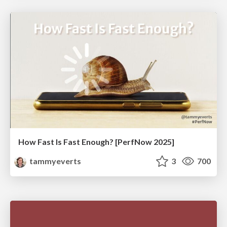
How Fast Is Fast Enough? [PerfNow 2025]
tammyeverts
3
700