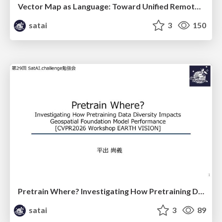
Vector Map as Language: Toward Unified Remote Sensing Vector Mapping
satai
3
150
Pretrain Where? Investigating How Pretraining Data Diversity Impacts Geospatial Foundation Model Performance
satai
3
89