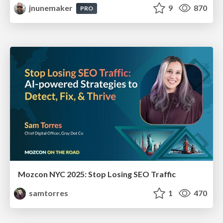
jnunemaker
9
870
PRO
Mozcon NYC 2025: Stop Losing SEO Traffic
samtorres
1
470