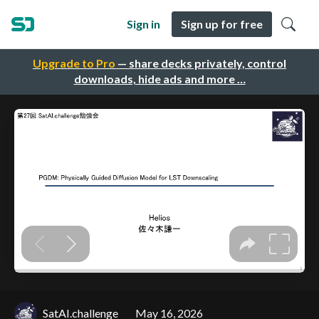
Sign in
Sign up for free
Upgrade to Pro
— share decks privately, control
downloads, hide ads and more …
SatAI.challenge
May 16, 2026