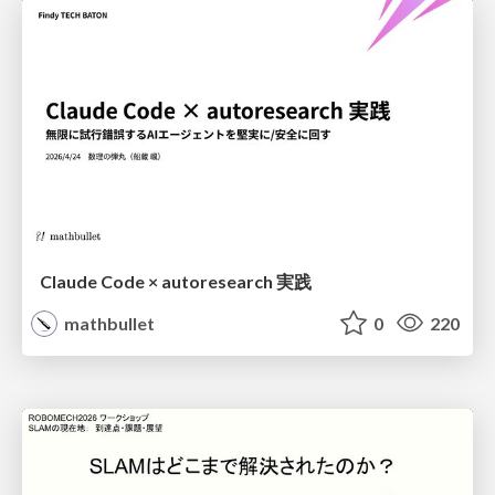
Claude Code × autoresearch 実践
mathbullet
0
220