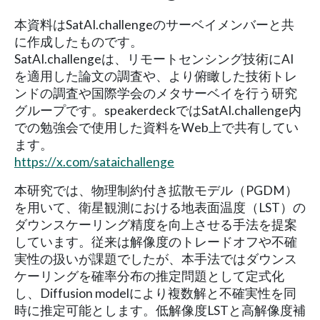
本資料はSatAI.challengeのサーベイメンバーと共
に作成したものです。
SatAI.challengeは、リモートセンシング技術にAI
を適用した論文の調査や、より俯瞰した技術トレ
ンドの調査や国際学会のメタサーベイを行う研究
グループです。speakerdeckではSatAI.challenge内
での勉強会で使用した資料をWeb上で共有してい
ます。
https://x.com/sataichallenge
本研究では、物理制約付き拡散モデル（PGDM）
を用いて、衛星観測における地表面温度（LST）の
ダウンスケーリング精度を向上させる手法を提案
しています。従来は解像度のトレードオフや不確
実性の扱いが課題でしたが、本手法ではダウンス
ケーリングを確率分布の推定問題として定式化
し、Diffusion modelにより複数解と不確実性を同
時に推定可能とします。低解像度LSTと高解像度補