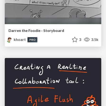
Darren the Foodie - Storyboard
khoart
3
3.5k
PRO