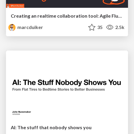
Creating an realtime collaboration tool: Agile Flush - .NET Oxford
marcduiker
35
2.5k
AI: The stuff that nobody shows you