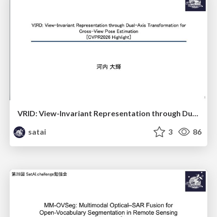
VRID: View-Invariant Representation through Dual-Axis Transformation for Cross-iew Pose Estimation
satai
3
86