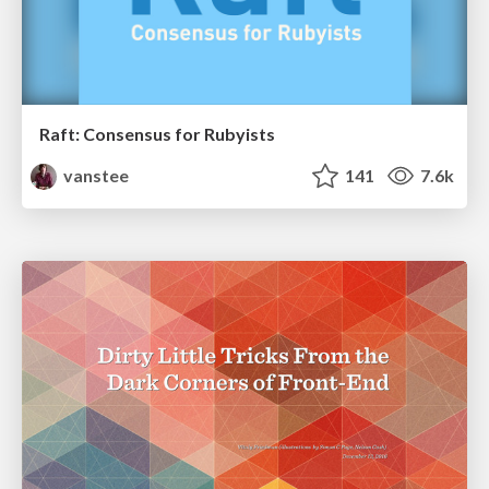
Raft: Consensus for Rubyists
vanstee
141
7.6k