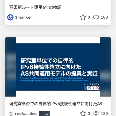
羽田新ルート運用6年の検証
1manken
0
180
研究室単位での自律的 IPv6接続性確立に向けたAS共同運用モデルの提案と実証
reokashiwa
0
180
PRO