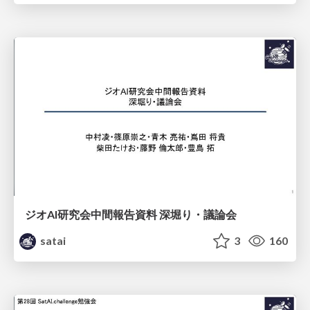
ジオAI研究会中間報告資料 深堀り・議論会
satai
3
160