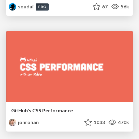
soudai
67
56k
PRO
GitHub's CSS Performance
jonrohan
1033
470k