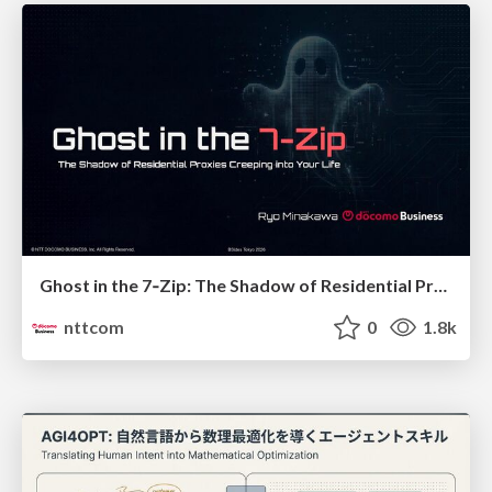
Ghost in the 7‑Zip: The Shadow of Residential Proxies Creeping into Your Life
nttcom
0
1.8k