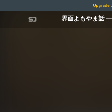
Upgrade t
界面よもやま話 ──ア