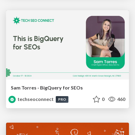
Sam Torres - BigQuery for SEOs
techseoconnect
0
460
PRO