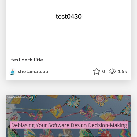
test deck title
shotamatsuo
0
1.5k