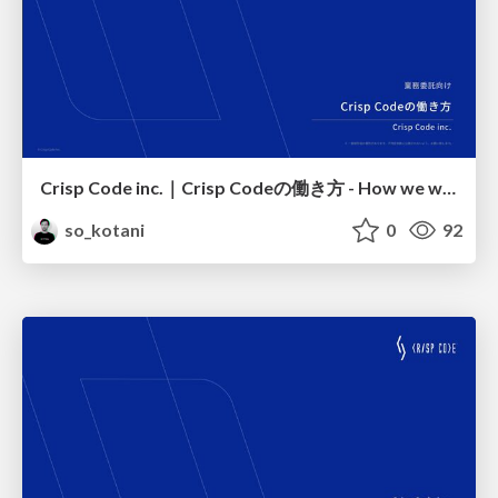
Crisp Code inc.｜Crisp Codeの働き方 - How we work
so_kotani
0
92