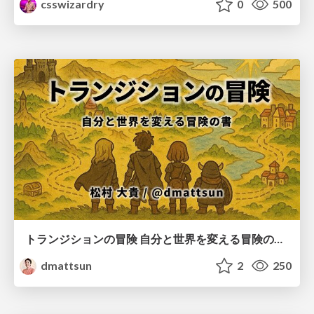
csswizardry
0
500
トランジションの冒険 自分と世界を変える冒険の書 / Transition Adventure
dmattsun
2
250