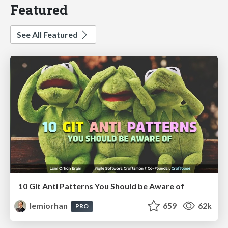
Featured
See All Featured
10 Git Anti Patterns You Should be Aware of
lemiorhan
659
62k
PRO