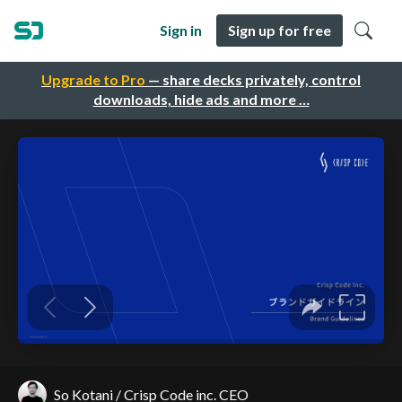
Sign in
Sign up for free
Upgrade to Pro
— share decks privately, control
downloads, hide ads and more …
So Kotani / Crisp Code inc. CEO