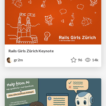
Rails Girls Zürich Keynote
gr2m
96
14k