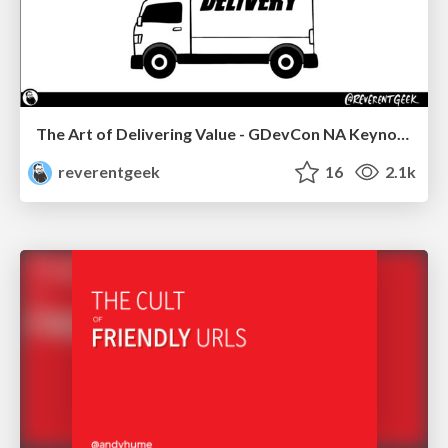
The Art of Delivering Value - GDevCon NA Keynote
reverentgeek
16
2.1k