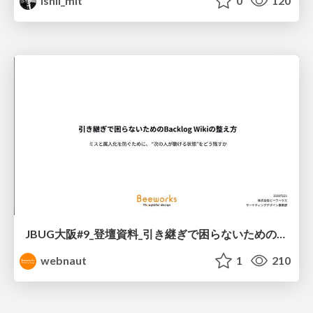
ishii_mit
0
120
JBUG大阪#9_登壇資料_引き継ぎで困らないためのBacklogWikiの整え方_ミスと属人化を防ぐために、 “次の人が動ける状態”をどう残すか
webnaut
1
210