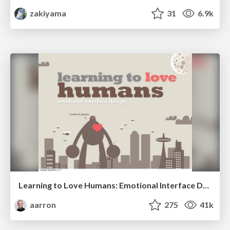
zakiyama
31
6.9k
Learning to Love Humans: Emotional Interface Design
aarron
275
41k