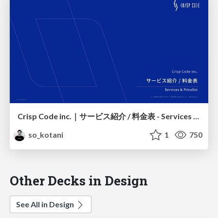
Crisp Code inc.｜サービス紹介 / 料金表 - Services & Price list
so_kotani
1
750
Other Decks in Design
See All in Design