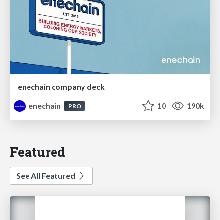
enechain company deck
enechain
10
190k
PRO
Featured
See All Featured