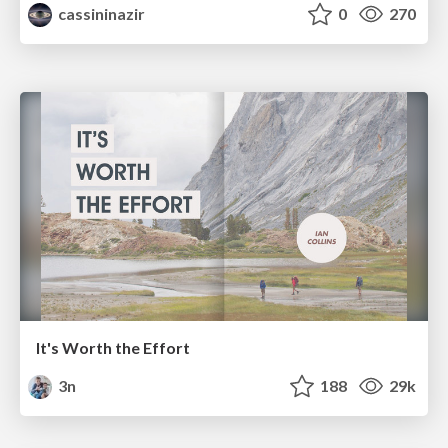
cassininazir
0
270
It's Worth the Effort
3n
188
29k