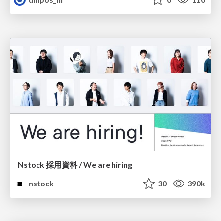
Nstock 採用資料 / We are hiring
nstock
30
390k