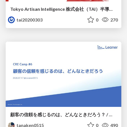
Tokyo Artisan Intelligence 株式会社（TAI）半導体戦略_最新版
tai20200303
0
270
顧客の信頼を感じるのは、どんなときだろう？ / When do you feel a customer's trust?
tanaken0515
0
490