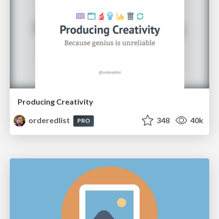
Producing Creativity
orderedlist
348
40k
PRO