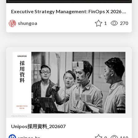
Executive Strategy Management: FinOps X 2026 recap at Japan FinOps Meetup #6
shungoa
1
270
Unipos採用資料_202607
unipos_hr
0
110