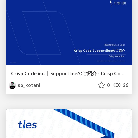
Crisp Code inc.｜Supportlineのご紹介 - Crisp Code Supportline Introduction
so_kotani
0
36