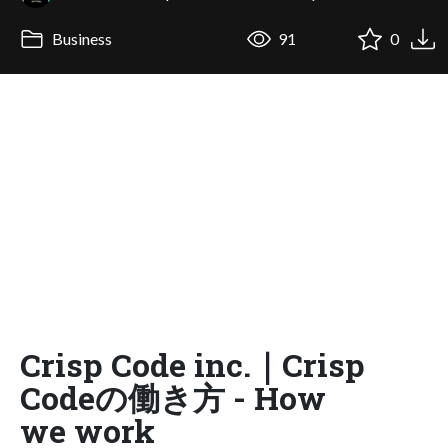
Business
91
0
Crisp Code inc.｜Crisp
Codeの働き方 - How
we work