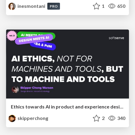
inesmontani
1
650
PRO
Ethics towards AI in product and experience design
skipperchong
2
340