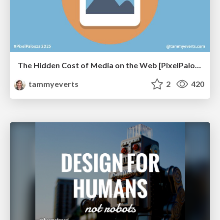
The Hidden Cost of Media on the Web [PixelPalooza 2025]
tammyeverts
2
420