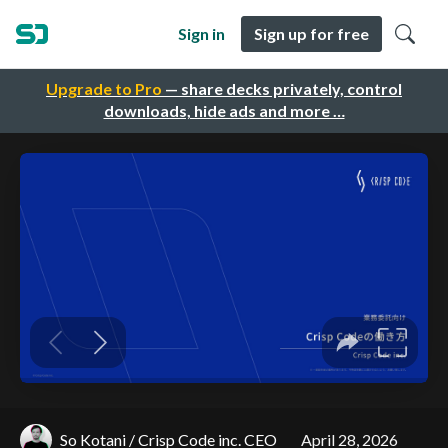
Sign in
Sign up for free
Upgrade to Pro
— share decks privately, control
downloads, hide ads and more …
So Kotani / Crisp Code inc. CEO
April 28, 2026