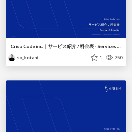
Crisp Code inc.｜サービス紹介 / 料金表 - Services & Price list
so_kotani
1
750