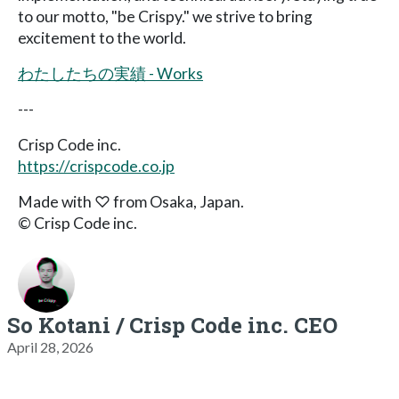
to our motto, "be Crispy." we strive to bring
excitement to the world.
わたしたちの実績 - Works
---
Crisp Code inc.
https://crispcode.co.jp
Made with ♡ from Osaka, Japan.
© Crisp Code inc.
So Kotani / Crisp Code inc. CEO
April 28, 2026