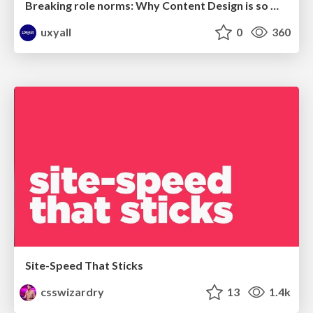
Breaking role norms: Why Content Design is so much more than writing copy - Taylor Woolridge
uxyall
0
360
Site-Speed That Sticks
csswizardry
13
1.4k