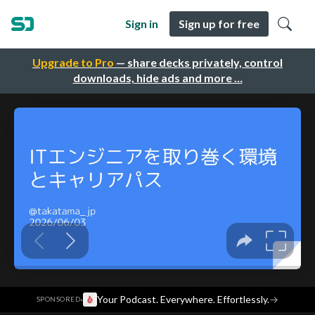
Sign in
Sign up for free
Upgrade to Pro
— share decks privately, control
downloads, hide ads and more …
·
Your Podcast. Everywhere. Effortlessly.
→
SPONSORED