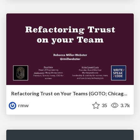
Refactoring Trust on Your Teams (GOTO; Chicago 2020)
rmw
35
3.7k