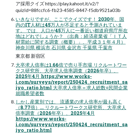
ア採用クイズ https://play.kahoot.it/v2/?
quizId=88fccfc6-fb23-4585-8447-f5db9521a03b
いきなりですが、ここでクイズです！ 2030年、国
内のIT人材は45万人が不足すると予測されていま
す。 では、人口が45万人に一番近い都道府県庁所在
地はどれでしょうか？ （出典：経済産業省「ＩＴ人
材需給に関する調査（概要）」、平成３１年４月）
神奈川県 横浜市 石川県 金沢市 千葉県 千葉市
東京都 新宿区
大卒求人倍率は1.66倍で売り手市場 リクルートワー
クス研究所、大卒求人倍率調査（2026年卒）、
2025年4月 https://www.works-
i.com/surveys/report/250424_recruitment_sa
iyo_ratio.html 大卒求人倍率＝求人総数÷民間企業
就職希望者数
しかし産業別では、 流通業の求人倍率が最も高く
（8.77倍）... リクルートワークス研究所、大卒求人
倍率調査（2026年卒）、2025年4月
https://www.works-
i.com/surveys/report/250424_recruitment_sa
iyo_ratio.html