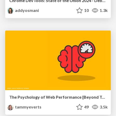
Chrome DevTools: State of the Union 2024 - Debugging React & Beyond
addyosmani
10
1.3k
The Psychology of Web Performance [Beyond Tellerrand 2023]
tammyeverts
49
3.5k