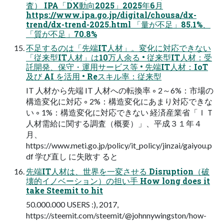
査） IPA「DX動向2025」2025年6月
https://www.ipa.go.jp/digital/chousa/dx-
trend/dx-trend-2025.html 「量が不足」85.1%、
「質が不足」70.8%
不足するのは「先端IT人材」。変化に対応できない
「従来型IT人材」は10万人余る • 従来型IT人材：受
託開発、保守・運用サービス等 • 先端IT人材：IoT
及び AI を活用 • Reスキル率：従来型
IT 人材から先端 IT 人材への転換率 ◦ 2～6%：市場の
構造変化に対応 ◦ 2%：構造変化にあまり対応できな
い ◦ 1%：構造変化に対応できない 経済産業省「ＩＴ
人材需給に関する調査（概要）」、平成３１年４
月、
https://www.meti.go.jp/policy/it_policy/jinzai/gaiyou.p
df 学び直し に失敗す ると
先端IT人材は、世界を一変させる Disruption（破
壊的イノベーション）の担い手 How long does it
take Steemit to hit
50.000.000 USERS :), 2017,
https://steemit.com/steemit/@johnnywingston/how-