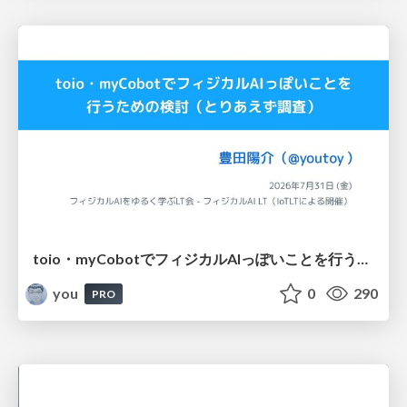
toio・myCobotでフィジカルAIっぽいことを行うための検討（とりあえず調査） / フィジカルAI LT（IoTLTによる開催）
you
0
290
PRO