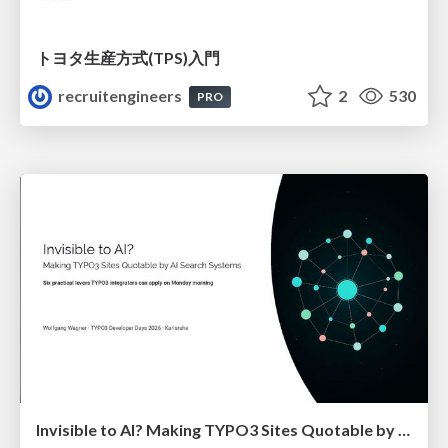
トヨタ⽣産⽅式(TPS)⼊⾨
recruitengineers
2
530
PRO
Invisible to AI? Making TYPO3 Sites Quotable by AI Search Systems