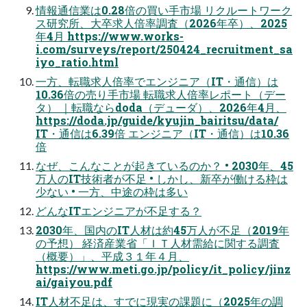
情報通信業は0.28倍の買い手市場 リクルートワーク
ス研究所、大卒求人倍率調査（2026年卒）、2025
年4月 https://www.works-
i.com/surveys/report/250424_recruitment_sa
iyo_ratio.html
一方、転職求人倍率でエンジニア（IT・通信）は
10.36倍の売り手市場 転職求人倍率レポート（デー
タ） ｜転職ならdoda（デューダ）、2026年4月、
https://doda.jp/guide/kyujin_bairitsu/data/
IT・通信は6.39倍 エンジニア（IT・通信）は10.36
倍
なぜ、こんなことが起きているのか？ • 2030年、45
万人のIT技術者が不足 • しかし、新卒が働ける枠は
少ない • 一方、中途の枠は多い
どんなITエンジニアが不足する？
2030年、国内のIT人材は約45万人が不足（2019年
の予想） 経済産業省「ＩＴ人材需給に関する調査
（概要）」、平成３１年４月、
https://www.meti.go.jp/policy/it_policy/jinz
ai/gaiyou.pdf
IT人材不足は、すでに現実の課題に（2025年の調