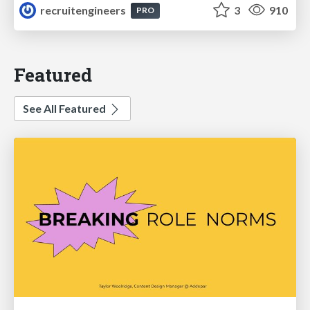
recruitengineers
3
910
PRO
Featured
See All Featured