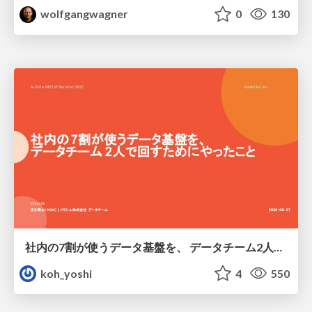
wolfgangwagner
0
130
社内の7割が使うデータ基盤を、 データチーム2人で回すためにやったこと
koh_yoshi
4
550