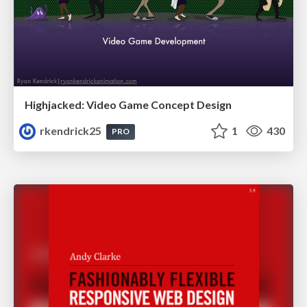
Highjacked: Video Game Concept Design
rkendrick25
1
430
PRO