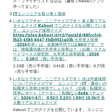
グ・ファイナリスト 👏👏👏 （趣味でAlexaのアプリ
作ってました）
ITエンジニアを取り巻く環境
いきなりですが、ここでクイズです！ 多人数リアル
タイムクイズ Kahoot でこのクイズを公開していま
す。 エンジニア採用クイズ
https://play.kahoot.it/v2/?quizId=88fccfc6-
fb23-4585-8447-f5db9521a03b 大卒求人倍率
（2026年卒）は、全業種平均では1.66倍です。 で
は、情報通信業の大卒求人倍率は？ （出典：リクル
ートワークス研究所、大卒求人倍率調査（2026
卒）） 0.28倍（買い手市場）
2.33倍（売り手市場） 0.41倍（買い手市場） 8.77倍
（売り手市場）
いきなりですが、ここでクイズです！ 次は中途採用
についてのクイズです。 エンジニア（IT・通信）の
転職求人倍率は何倍でしょうか？ （出典：転職求人
倍率レポート（データ） ｜転職ならdoda（デュー
ダ）2026年4月） 0.52倍 5.23倍 1.09倍 10.36倍 多
人数リアルタイムクイズ
Kahoot でこのクイズを公開しています。 エンジニ