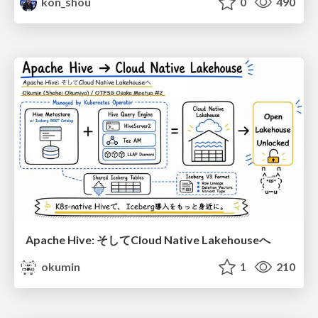
kon_shou
0
490
Apache Hive: そしてCloud Native Lakehouseへ
okumin
1
210