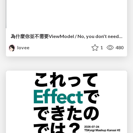
為什麼你並不需要ViewModel / No, you don't need a ViewModel
lovee
1
480