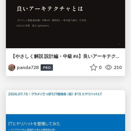
【やさしく解説 設計編・中級 #6】良いアーキテクチャとは ～ 一本の登り道の、行き先 ～
panda728
0
210
PRO