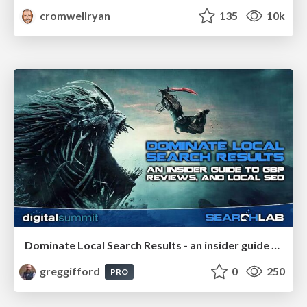
cromwellryan
135
10k
Dominate Local Search Results - an insider guide to GBP, reviews, and Local SEO
greggifford
0
250
PRO