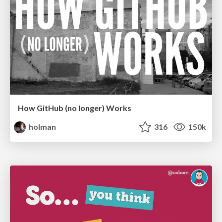
How GitHub (no longer) Works
holman
316
150k