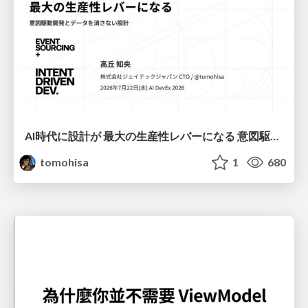
AI時代に設計が 最大の生産性レバーになる 意図駆動開発とデータを消さない設計｜Don't Delete Your Data or Your Intent — Design as the Deepest Lever in the AI Era
tomohisa
1
680