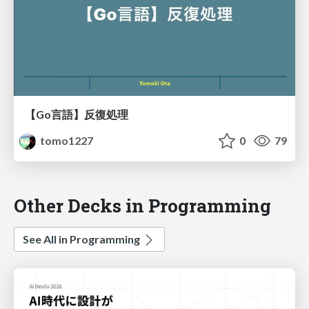
【Go言語】反復処理
tomo1227
0
79
Other Decks in Programming
See All in Programming