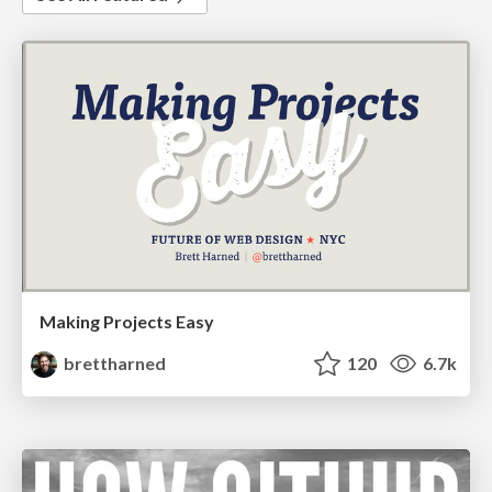
Making Projects Easy
brettharned
120
6.7k