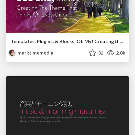
Templates, Plugins, & Blocks: Oh My! Creating the theme that thinks of everything
marktimemedia
31
2.8k