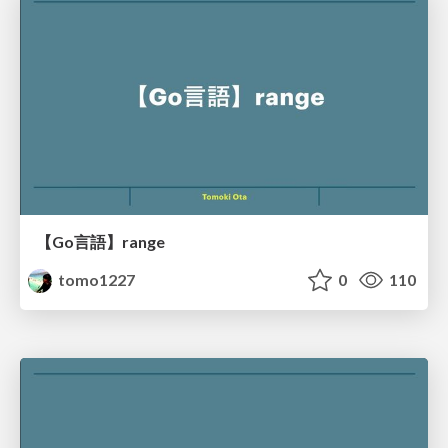
【Go言語】range
tomo1227
0
110