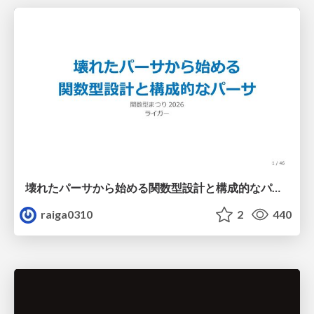
壊れたパーサから始める関数型設計と構成的なパーサ #fp_matsuri
raiga0310
2
440