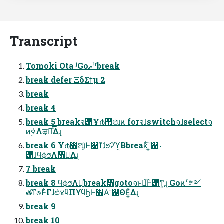
Transcript
Tomoki Ota ʲGoݴޠʳbreak
break defer ΞδΣϯμ 2
break
break 4
break 5 breakจ͸Ұ൪಺ଆͷ forจɺswitchจɺselectจ
ͷ࣮ߦΛऴྃͤ͞Δɻ
break 6 Ұ൪಺ଆ͚ͩͰ͸ͳ͘ɺϧʔϓ͔Βbreakͨ͠ ͍৔߹
͸ɺϥϕϧΛ࢖༻͢Δɻ
7 break
break 8 ϥϕϧΛ༻͍ͨbreak͸gotoจͱಉ͡Ͱ͸ͳ͍ɻ Goͷ׳༻
తͳํ๏Ͱ͋Γɺඪ४ϥΠϒϥϦͰ΋Α͘ ࢖ΘΕ͍ͯΔɻ
break 9
break 10