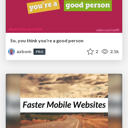
So, you think you're a good person
axbom
2
2.1k
PRO