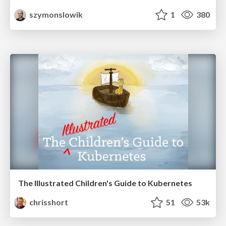
szymonslowik
1
380
The Illustrated Children's Guide to Kubernetes
chrisshort
51
53k