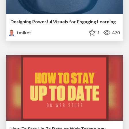
Designing Powerful Visuals for Engaging Learning
tmiket
1
470
How To Stay Up To Date on Web Technology