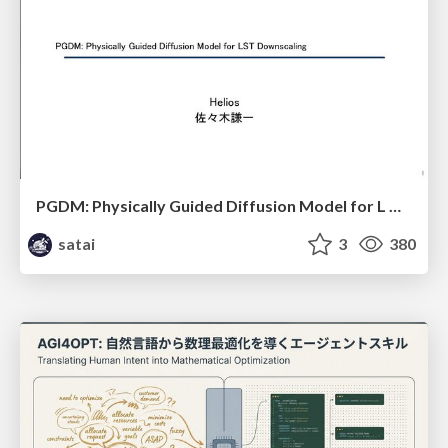
PGDM: Physically Guided Diffusion Model for L Downscaling
satai
3
380