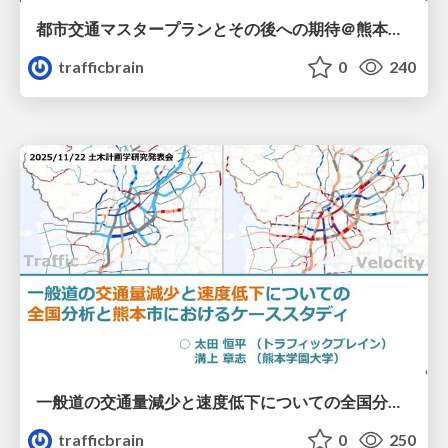
都市交通マスタープランとその後への期待＠熊本商工会議所・熊本経済同友会
trafficbrain
0
240
一般道の交通量減少と速度低下についての全国分析と熊本市におけるケーススタディ（20251122 土木計画学研究発表会）
trafficbrain
0
250