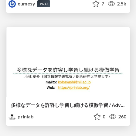
eumesy
7
2.5k
PRO
多様なデータを許容し学習し続ける模倣学習 / Advanced Imitation Learning for VLA
prinlab
0
260