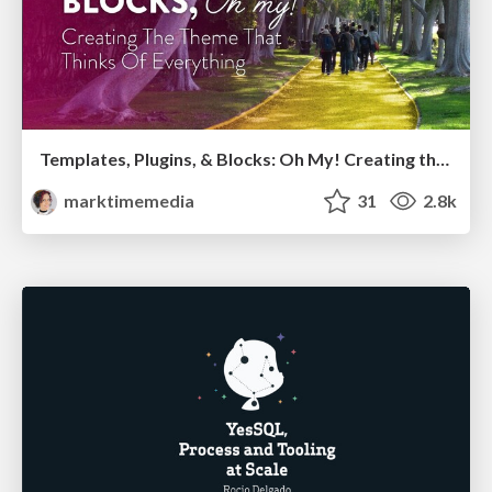
Templates, Plugins, & Blocks: Oh My! Creating the theme that thinks of everything
marktimemedia
31
2.8k