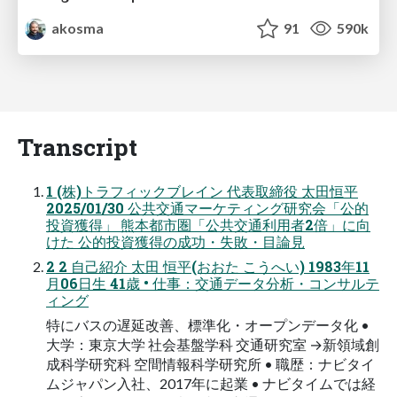
akosma
91
590k
Transcript
1 (株)トラフィックブレイン 代表取締役 太田恒平
2025/01/30 公共交通マーケティング研究会「公的
投資獲得」 熊本都市圏「公共交通利用者2倍」に向
けた 公的投資獲得の成功・失敗・目論見
2 2 自己紹介 太田 恒平(おおた こうへい) 1983年11
月06日生 41歳 • 仕事：交通データ分析・コンサルテ
ィング
特にバスの遅延改善、標準化・オープンデータ化 •
大学：東京大学 社会基盤学科 交通研究室 →新領域創
成科学研究科 空間情報科学研究所 • 職歴：ナビタイ
ムジャパン入社、2017年に起業 • ナビタイムでは経