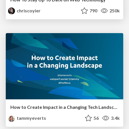
chriscoyier
790
250k
How to Create Impact in a Changing Tech Landscape [PerfNow 2023]
tammyeverts
56
3.4k