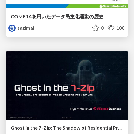
COMETAを用いたデータ民主化運動の歴史
sazimai
0
180
Ghost in the 7‑Zip: The Shadow of Residential Proxies Creeping into Your Life