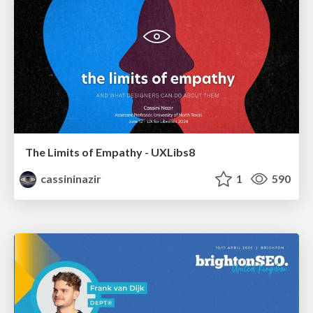
The Limits of Empathy - UXLibs8
cassininazir
1
590