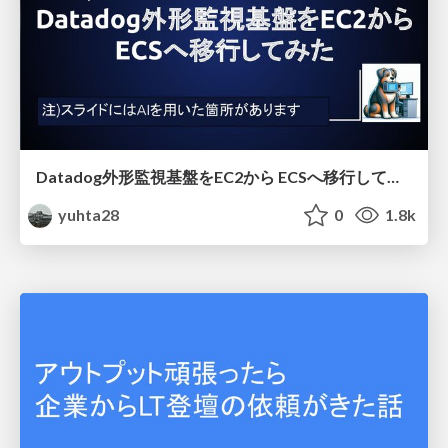
Datadog外形監視基盤をEC2から ECSへ移行してみた
yuhta28
0
1.8k