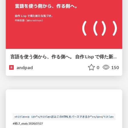
言語を使う側から、作る側へ。 自作 Lisp で得た新たな気づき。
andpad
0
150