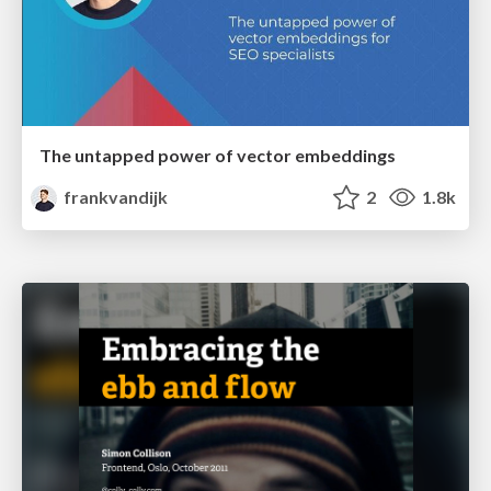
The untapped power of vector embeddings
frankvandijk
2
1.8k