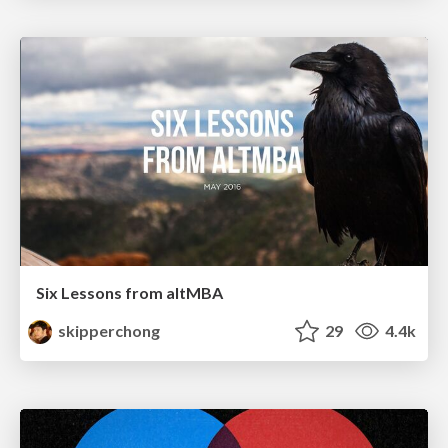
Six Lessons from altMBA
skipperchong
29
4.4k