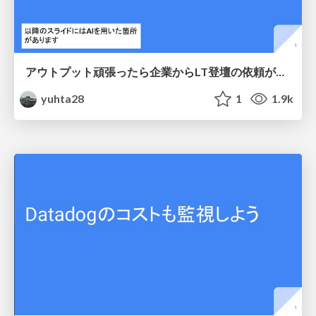
アウトプット頑張ったら企業からLT登壇の依頼がきた話
yuhta28
1
1.9k