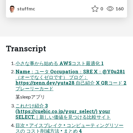
stuffmc
0
160
Transcript
小さな事から始める AWSコスト最適化 1
Name：ユータ Occupation：SRE X：@Y0u281
（オーでなくゼロです） ブログ：
https://zenn.dev/yuta28 自己紹介 X QRコード 2
プレーリーカード
某sleepアプリ
これだけ紹介 3
(https://cuebic.co.jp/your_select/) your
SELECT.｜新しい価値を見つける比較サイト
目次 • アイスブレイク • コンピューティングリソー
スの コスト削減方法 • まとめ 4