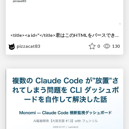
<title><a id="</title>君はこのHTMLをパースできるか"></a></title> #雑LT_study
pizzacat83
0
130