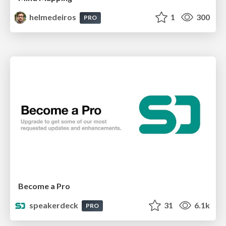
helmedeiros
1
300
PRO
Become a Pro
speakerdeck
31
6.1k
PRO