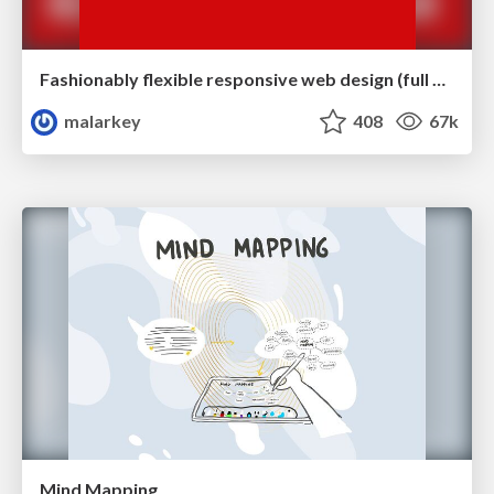
Fashionably flexible responsive web design (full day workshop)
malarkey
408
67k
Mind Mapping