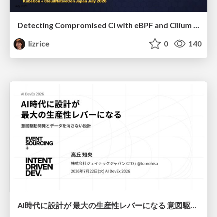
Detecting Compromised CI with eBPF and Cilium Tetragon
lizrice
0
140
AI時代に設計が 最大の生産性レバーになる 意図駆動開発とデータを消さない設計｜Don't Delete Your Data or Your Intent — Design as the Deepest Lever in the AI Era