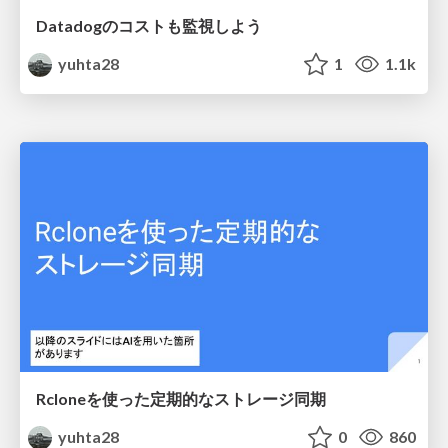
Datadogのコストも監視しよう
yuhta28
1
1.1k
Rcloneを使った定期的なストレージ同期
yuhta28
0
860