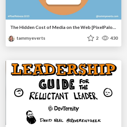
The Hidden Cost of Media on the Web [PixelPalooza 2025]
tammyeverts
2
430