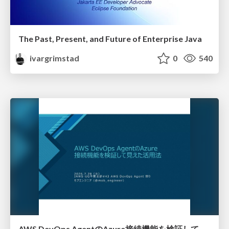
The Past, Present, and Future of Enterprise Java
ivargrimstad
0
540
AWS DevOps AgentのAzure接続機能を検証して見えた活用法／Use Cases Verified for the AWS DevOps Agent's Azure Connectivity Feature