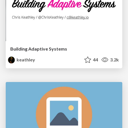
Building Adaptive Systems
keathley
44
3.2k