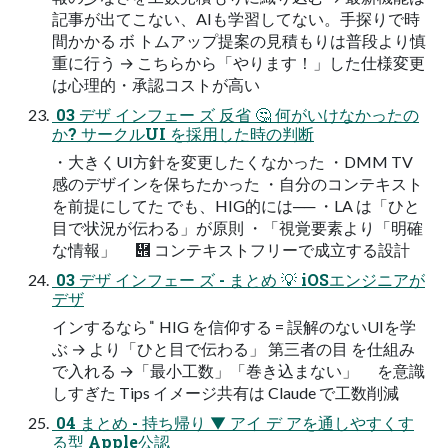
記事が出てこない、AIも学習してない。手探りで時
間かかる ボ トムアップ提案の見積もりは普段より慎
重に行う → こちらから「やります！」した仕様変更
は心理的・承認コストが高い
 03 デザ インフェー ズ 反省 🤔 何がいけなかったの
か? サークルUI を採用した時の判断
・大きくUI方針を変更したくなかった ・DMM TV
感のデザインを保ちたかった ・自分のコンテキスト
を前提にしてた でも、HIG的には── ・LA は「ひと
目で状況が伝わる」が原則 ・「視覚要素より「明確
な情報」 ὎ コンテキストフリーで成立する設計
 03 デザ インフェー ズ - まとめ 💡 iOSエンジニアが
デザ
インするなら  ̎ HIG を信仰する = 誤解のないUIを学
ぶ → より「ひと目で伝わる」 第三者の目 を仕組み
で入れる →「最小工数」「巻き込まない」 を意識
しすぎた Tips イメージ共有は Claude で工数削減
 04 まとめ - 持ち帰り ▼ アイ デ アを通しやすくす
る型 Apple公認