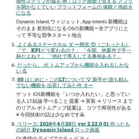
操作ステップが減る 例：ロック画面で見える アプリ
を開かなくていい プラットフォームの 体験と地続き
になる
Dynamic Island, ウィジェット, App Intents 新機能は
そのまま 差別化になる OSの新機能 = 全アプリにと
って 平等な競争スタート地点
 よくあるステークホル ダ ー懸念 🥺（ごもっとも）
「で、KPIどう変わるの？」 「今期、他案件で手一
杯だよね？」 「他社で導入してる事例ある？」
 だったら、 ボ トムアップから機能を入れるしかな
い 💪
 00 はじめに - このLTについて 💡 新卒が 誰も頼ん
でない機能を 出荷してみた件 ター
ゲ ット iOS新機能を「いつか入れたい」と思ってい
る人 LT結論 学べること 提案 → 実装 → リリース まで
のリアル ボトムアップ提案は、コツで再現性がある
※ 今回技術の話は少なめです🙇
 リリース: 2026年4月20日 ver 2.22.0 01 作ったも
の紹介 Dynamic Island ロック画面
DL進捗の ライブアクティ ビ ティ