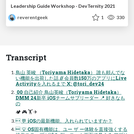
Leadership Guide Workshop - DevTernity 2021
reverentgeek
1
330
Transcript
鳥山 英峻 （Toriyama Hidetaka） 誰も頼んでな
い機能を出荷した話 // 会員数150万のアプリにLive
Activityを入れるまで X: @tori_dev24
 00 自己紹介 鳥山英峻（Toriyama Hidetaka）
DMM 24新卒 iOSチームサブリーダー 📍 好きなも
の
🏕 🎮 🏋 ✈
 💬 iOSの最新機能、入れられていますか？
 💡 OS固有機能は、ユー ザ ー体験を直接強くする