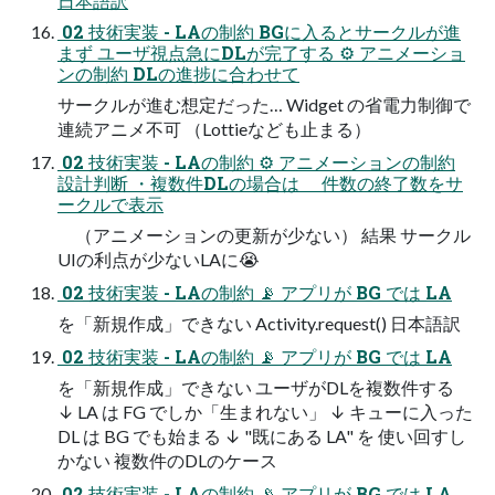
日本語訳
 02 技術実装 - LAの制約 BGに入るとサークルが進
まず ユーザ視点急にDLが完了する ⚙ アニメーショ
ンの制約 DLの進捗に合わせて
サークルが進む想定だった… Widget の省電力制御で
連続アニメ不可 （Lottieなども止まる）
 02 技術実装 - LAの制約 ⚙ アニメーションの制約
設計判断 ・複数件DLの場合は 件数の終了数をサ
ークルで表示
（アニメーションの更新が少ない） 結果 サークル
UIの利点が少ないLAに😭
 02 技術実装 - LAの制約 📡 アプリが BG では LA
を「新規作成」できない Activity.request() 日本語訳
 02 技術実装 - LAの制約 📡 アプリが BG では LA
を「新規作成」できない ユーザがDLを複数件する
↓ LA は FG でしか「生まれない」 ↓ キューに入った
DL は BG でも始まる ↓ "既にある LA" を 使い回すし
かない 複数件のDLのケース
 02 技術実装 - LAの制約 📡 アプリが BG では LA