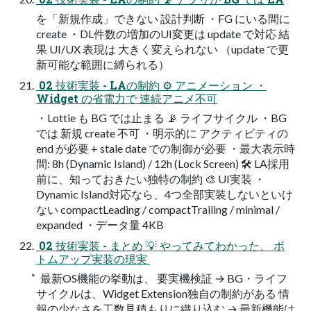
を「新規作成」できない 設計判断 ・FG にいる間に
create ・DL件数の増加のUI変更は update で対応 結
果 UI/UX 表現は 大きく変えられない （update で更
新可能な範囲に縛られる）
 02 技術実装 - LAの制約 ⚙ アニメーション ・
Widget の省電力で 連続アニメ不可
・Lottie も BG では止まる 📡 ライフサイクル ・BG
では 新規 create 不可 ・明示的に アクティビティの
end が必要 + stale date での制御が必要 ・最大表示時
間: 8h (Dynamic Island) / 12h (Lock Screen) 🛠 LA採用
前に、知っておきたい独特の制約 🎨 UI実装 ・
Dynamic Island対応なら、4つ全部実装しないといけ
ない compactLeading / compactTrailing / minimal /
expanded ・データ量 4KB
 02 技術実装 - まとめ 💡 やってみてわかった、 ボ
トムアップ実装の現実 
̎  最新OS機能の挙動は、 要実機検証 → BG・ライフ
サイクルは、Widget Extension独自の制約がある 情
報の少なさを工数見積もりに織り込む → 最新機能は