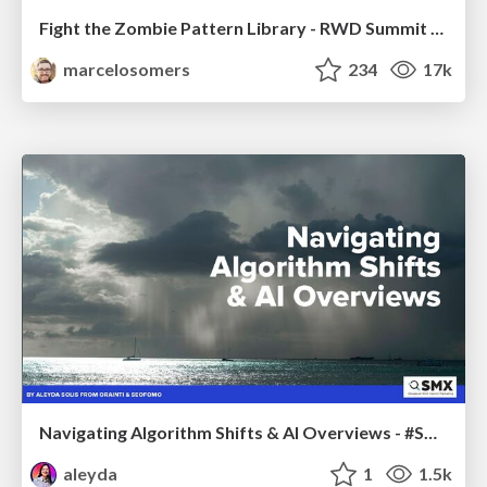
Fight the Zombie Pattern Library - RWD Summit 2016
marcelosomers
234
17k
Navigating Algorithm Shifts & AI Overviews - #SMXNext
aleyda
1
1.5k