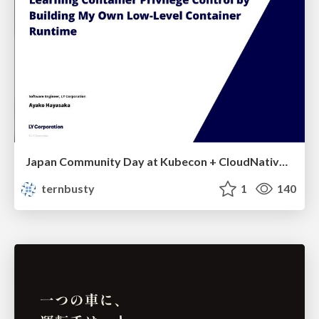
Japan Community Day at Kubecon + CloudNativeCon Japan 2026: Learning Container Privilege Control by Building My Own Low-Level Container Runtime
ternbusty
1
140