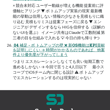
× 競合未対応 ユーザー動線が増える機能 提案前に評
価軸ヒアリング ▼ ボ トムアップ実装の現実 最新機
能の挙動は信用しない 情報の少なさを見積もりに織
り込む 見積もりミスは提案フェーズに戻る ▼ エン
ジニアが デザ インするなら HIGを信仰する（誤解の
ないUIを選ぶ） イメージ共有はClaudeで工数削減 第
三者の目を仕組みで入れる 💡 今日の持ち帰り 9つ
 04 補足 - ボ トムアップの壁 ❌ 新OS機能はKPI貢献
を証明しにくい → 時間がかかるものであれば、他案
件より優先度が下がってしまう
つまり エスカレーションしなくても良い短期工数で
進めるしかない → 今回で言うと4人日以下 最小ス
コープでiOSチーム内に閉じる設計 ⚠ ボ トムアップ
でエスカレーションするのは現実的じゃない