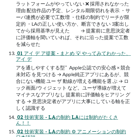
ラットフォームがやっていない ❌ 採用されなかった
理由 配信作品の予定、レンタル期限切れを表示 ・サ
ーバ連携が必要で工数増 ・仕様の制約でリーチが限
定的 ・LAの正しい使い方か、断言できない 3案出し
てから採用基準が見えた → 提案前に意思決定者
に評価軸を聞いていれば、それに沿った提案で工数
を減らせた
 01 アイ デ ア提案 - まとめ 💡 やってみてわかった、
アイ デ
アを通しやすくする型  ̎  Apple公認での安心感 × 競合
未対応 を見つける → Apple純正アプリにあるが、競
合にない機能 ユー ザ 動線が増える機能を選 ぶ → ロ
ック画面/ウィジェット など。ユーザ導線が増えて
マイナスなアプリなし 提案前に評価軸をヒアリン グ
する → 意思決定者がアプリに大事にしている軸を正
しく認識する
 02 技術実装 - LAの制約 LAには制約がたくさ
ん！！
 02 技術実装 - LAの制約 ⚙ アニメーションの制約