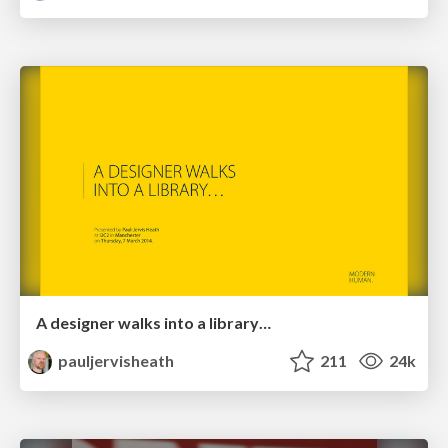
A designer walks into a library…
pauljervisheath
211
24k