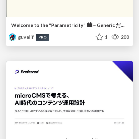
Welcome to the "Parametricity" 🏙️ − Generic だけど Specific な世界 −
guvalif
1
200
PRO