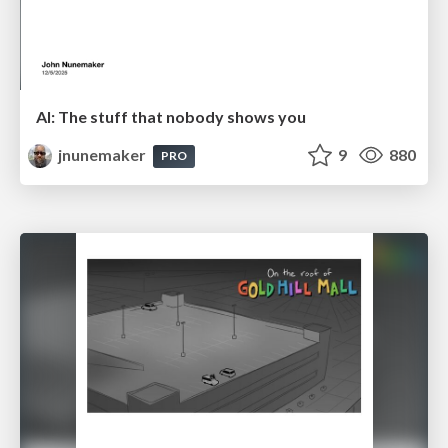
AI: The stuff that nobody shows you
jnunemaker
9
880
PRO