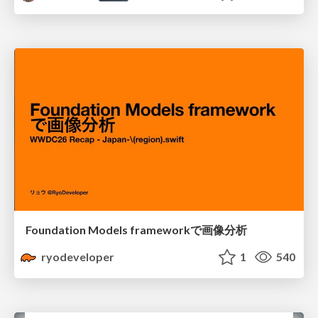
Foundation Models frameworkで画像分析
ryodeveloper
1
540