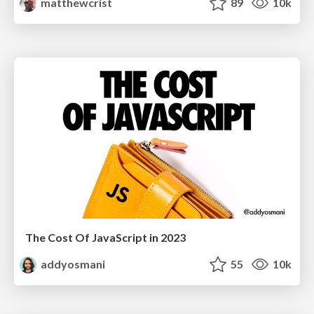
matthewcrist
89
10k
The Cost Of JavaScript in 2023
addyosmani
55
10k