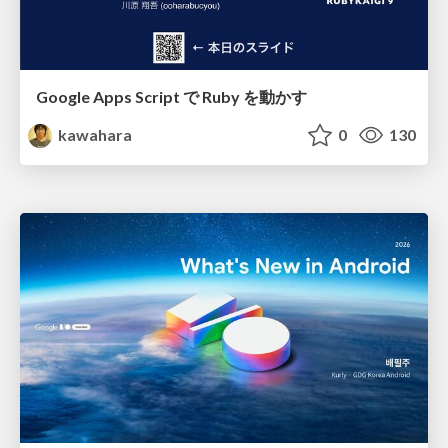
Google Apps Script で Ruby を動かす
kawahara
0
130