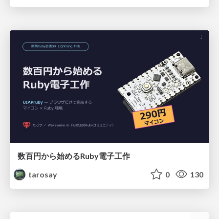
数百円から始めるRuby電子工作
tarosay
0
130