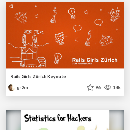
Rails Girls Zürich Keynote
gr2m
96
14k