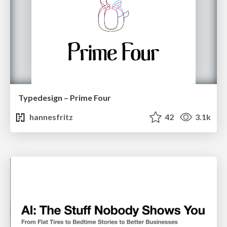
Typedesign – Prime Four
hannesfritz
42
3.1k