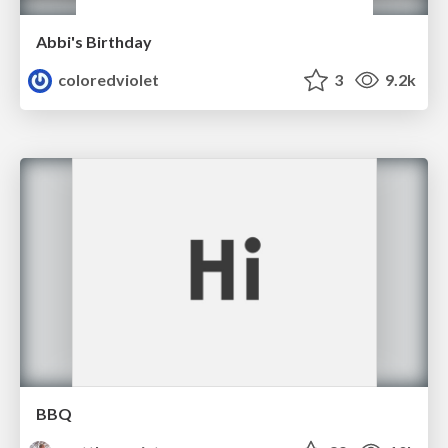
Abbi's Birthday
coloredviolet
3
9.2k
BBQ