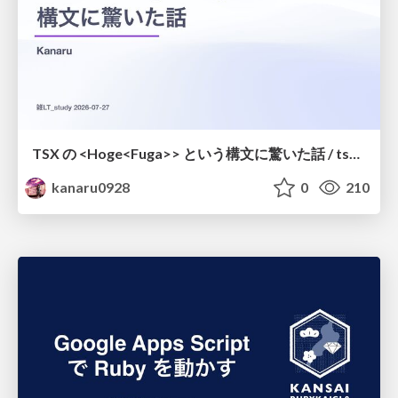
TSX の <Hoge<Fuga>> という構文に驚いた話 / tsx-type-argument-syntax
kanaru0928
0
210