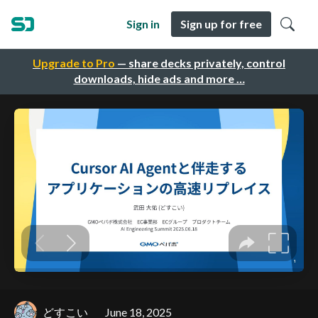
Sign in
Sign up for free
Upgrade to Pro
— share decks privately, control
downloads, hide ads and more …
どすこい
June 18, 2025