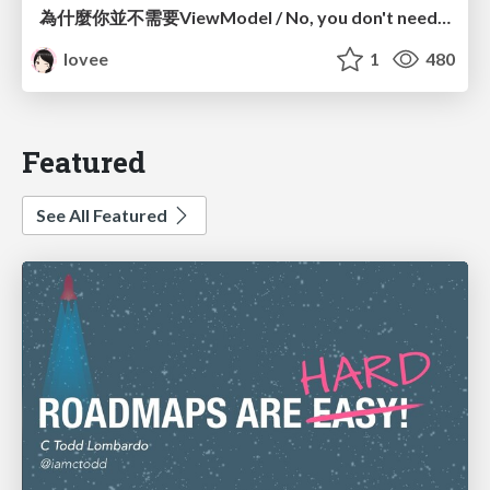
為什麼你並不需要ViewModel / No, you don't need a ViewModel
lovee
1
480
Featured
See All Featured