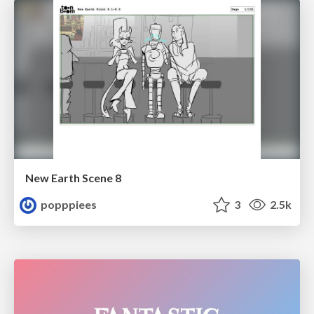
New Earth Scene 8
popppiees
3
2.5k