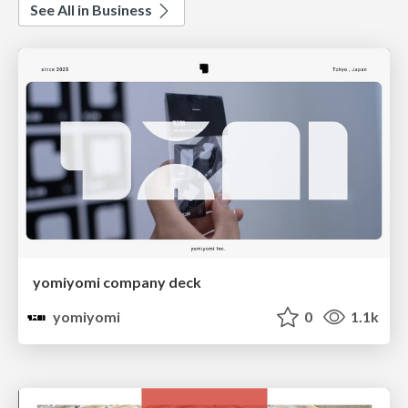
See All in Business
yomiyomi company deck
yomiyomi
0
1.1k