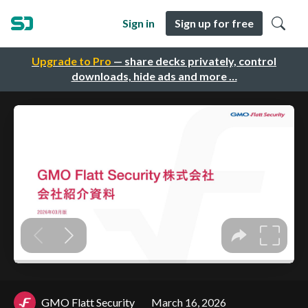
Sign in
Sign up for free
Upgrade to Pro
— share decks privately, control
downloads, hide ads and more …
GMO Flatt Security
March 16, 2026