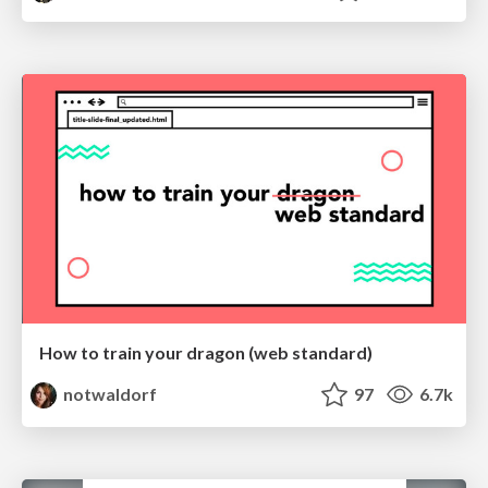
How to train your dragon (web standard)
notwaldorf
97
6.7k