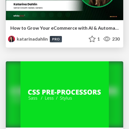
How to Grow Your eCommerce with AI & Automation
katarinadahlin
1
230
PRO