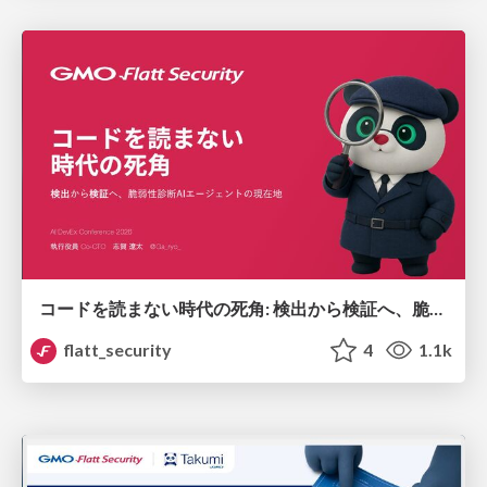
コードを読まない時代の死角: 検出から検証へ、脆弱性診断AIエージェントの現在地 / state-of-vulnerability-ai-agents
flatt_security
4
1.1k