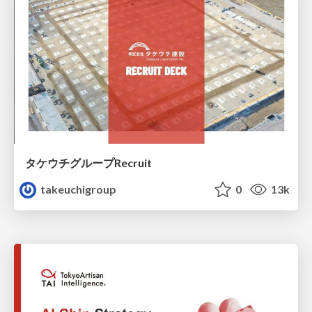
タケウチグループRecruit
takeuchigroup
0
13k