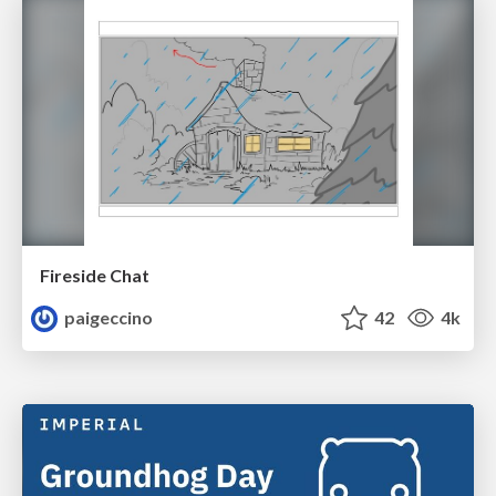
Fireside Chat
paigeccino
42
4k