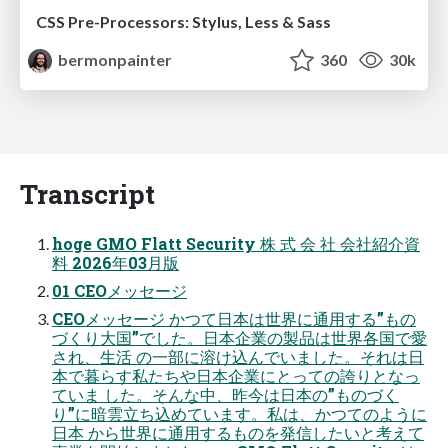
CSS Pre-Processors: Stylus, Less & Sass
bermonpainter
360
30k
Transcript
hoge GMO Flatt Security 株 式 会 社 会社紹介資
料 2026年03月版
01 CEOメッセージ
CEOメッセージ かつて日本は世界に通用する”もの
づくり大国”でした。日本企業の製品は世界各国で愛
され、生活 の一部に溶け込んでいました。それは日
本で暮らす私たちや日本企業にとっての誇りとなっ
ていま した。そんな中、昨今は日本の”ものづく
り”に暗雲立ち込めています。私は、かつてのように
日本 から世界に通用するものを発信したいと考えて