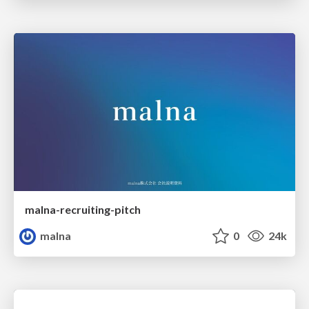
malna-recruiting-pitch
malna
0
24k