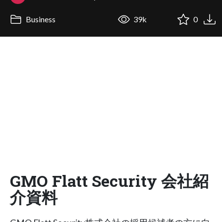
Business
39k
0
GMO Flatt Security 会社紹
介資料