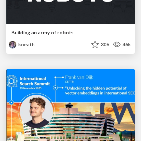
Building an army of robots
kneath
306
46k