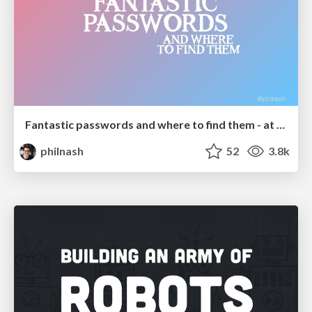
Fantastic passwords and where to find them - at NoRuKo
philnash
52
3.8k