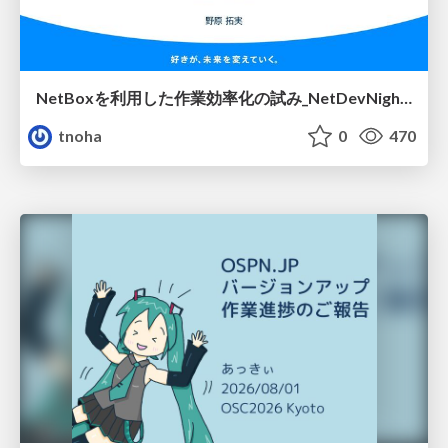
NetBoxを利用した作業効率化の試み_NetDevNight4
tnoha
0
470