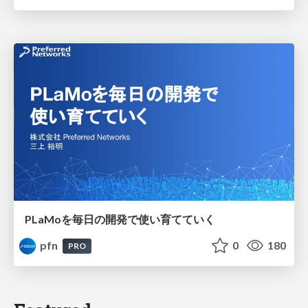
PLaMoを毎日の開発で使い育てていく
pfn
0
180
PRO