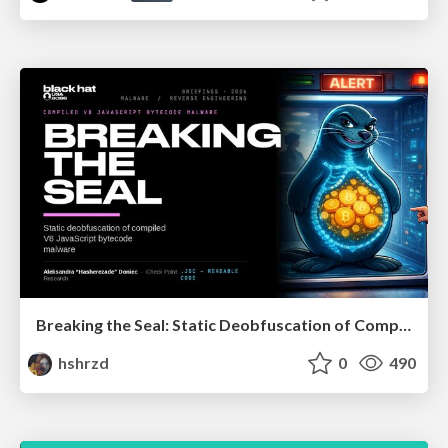
Breaking the Seal: Static Deobfuscation of Compiled V8 JavaScript Bytecode Malware
hshrzd
0
490