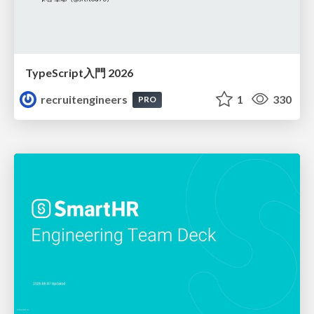
TypeScript入門 2026
recruitengineers
1
330
PRO