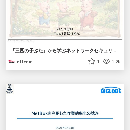
『三匹の子ぶた』から学ぶネットワークセキュリティの昔と今 / Network Security: Then and Now Through the Lens of The Three Little Pigs
nttcom
1
1.7k