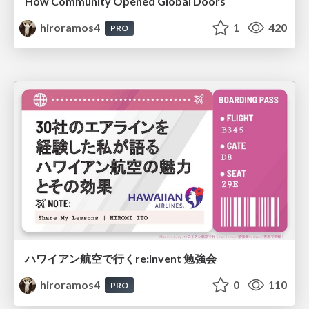
How Community Opened Global Doors
hiroramos4
1
420
PRO
ハワイアン航空で行くre:Invent 勉強会
hiroramos4
0
110
PRO