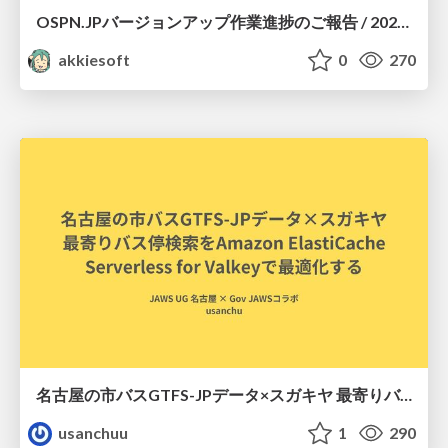
OSPN.JPバージョンアップ作業進捗のご報告 / 20260801-osc26kyoto
akkiesoft
0
270
名古屋の市バスGTFS-JPデータ×スガキヤ 最寄りバス停検索をAmazon ElastiCache Serverless for Valkeyで最適化する
usanchuu
1
290