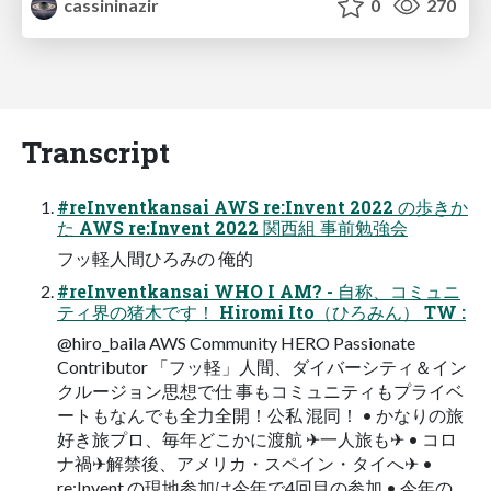
cassininazir
0
270
Transcript
#reInventkansai AWS re:Invent 2022 の歩きか
た AWS re:Invent 2022 関西組 事前勉強会
フッ軽人間ひろみの 俺的
#reInventkansai WHO I AM? - 自称、コミュニ
ティ界の猪木です！ Hiromi Ito（ひろみん） TW :
@hiro_baila AWS Community HERO Passionate
Contributor 「フッ軽」人間、ダイバーシティ＆イン
クルージョン思想で仕 事もコミュニティもプライベ
ートもなんでも全力全開！公私 混同！ • かなりの旅
好き旅プロ、毎年どこかに渡航 ✈一人旅も✈ • コロ
ナ禍✈解禁後、アメリカ・スペイン・タイへ✈ •
re:Invent の現地参加は今年で4回目の参加 • 今年の