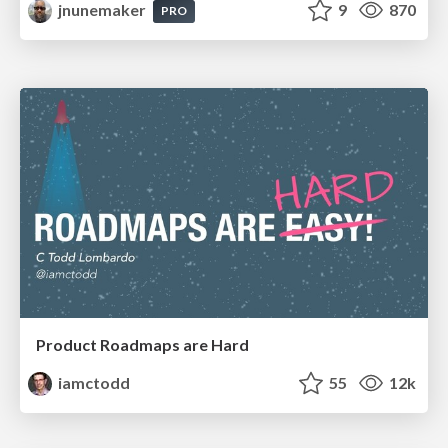
jnunemaker
9
870
PRO
Product Roadmaps are Hard
iamctodd
55
12k