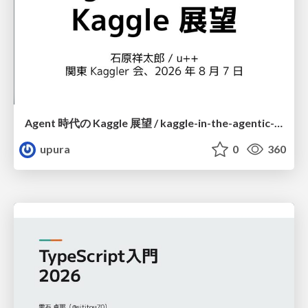
Agent 時代の Kaggle 展望 / kaggle-in-the-agentic-era
upura
0
360