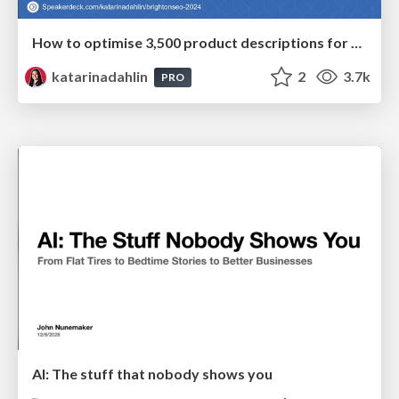
How to optimise 3,500 product descriptions for ecommerce in one day using ChatGPT
katarinadahlin
2
3.7k
PRO
AI: The stuff that nobody shows you