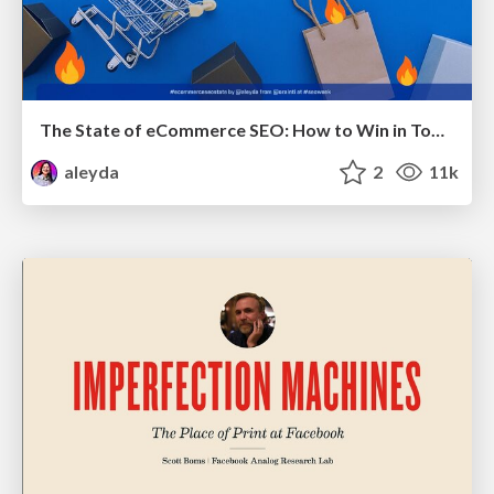
The State of eCommerce SEO: How to Win in Today's Products SERPs - #SEOweek
aleyda
2
11k