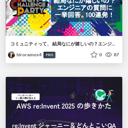
コミュニティって、 結局なにが嬉しいの？エンジニアの質問に 一挙回答。100連発！
hiroramos4
0
87
PRO